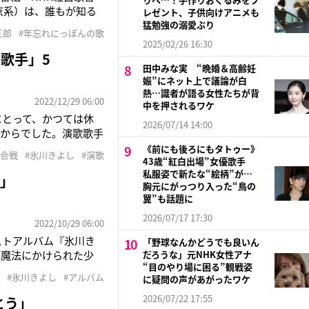
京系）は、誰もが知る
レゼント、子供向けアニメも
いたい視聴者の注目を
猛勉強の溺愛ぶり
三郎
#年忘れにっぽんの歌
いや思い出を聞いた。
2025/02/26 16:30
歌手」5
田中みな実 “晩婚＆高齢妊
娠”にネット上で議論が白
熱…識者が語る女性たちが背
2022/12/29 06:00
中を押されるワケ
にとって、かつては休
2026/07/14 14:00
てからでした。演歌歌手
くなり、このたび、大晦
《前にも後ろにもタトゥー》
歌合戦
#氷川きよし
#演歌
切らない名曲”がたっぷ
43歳“紅白出場”女優歌手
私服姿で新たな“絵柄”が…
に」
胸元にがっつり入った“鳥の
翼”も話題に
2026/07/17 17:30
2022/10/29 06:00
ストアルバム『氷川き
「野球なんかどうでも良いん
「魔法にかけられた少
だろうな」元NHK女性アナ
“目のやり場に困る”観戦姿
法にかけられた少女』
#氷川きよし
#アルバム
に疑問の声があがったワケ
物語だ。「いちばん苦し
2026/07/22 17:55
とう」