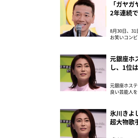
よし（48）。
「ガヤガ
2年連続
8月30日、
お笑いコンビ
り上げていた
たのは、30
（44）がス
元銀座ホ
し、1位
元銀座ホステ
良い芸能人を
開運最強有名
人生！運気の
進みそう。第
氷川きよ
超大物歌