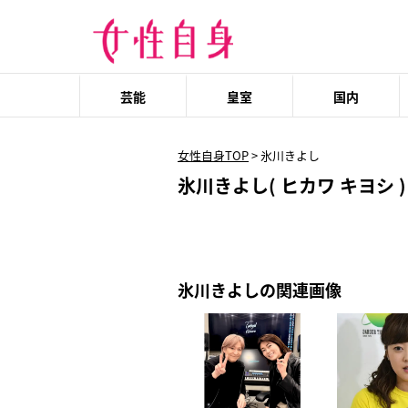
芸能
皇室
国内
女性自身TOP
>
氷川きよし
氷川きよし( ヒカワ キヨシ )
氷川きよしの関連画像