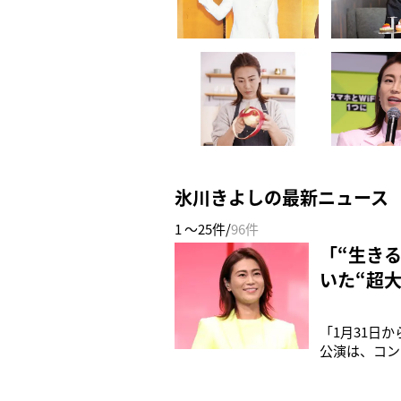
氷川きよしの最新ニュース
1 ～25件/
96件
「“生き
いた“超
「1月31日
公演は、コン
（59）がダ
そうです」（