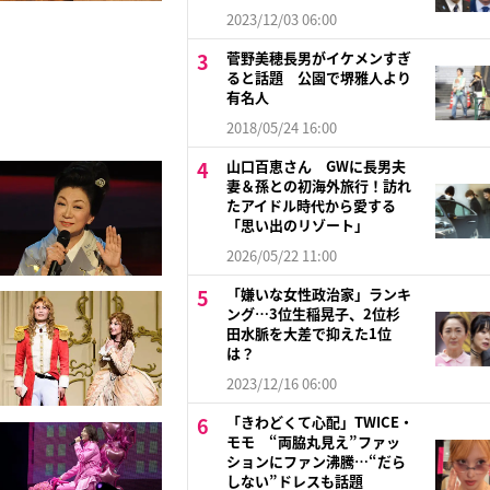
2023/12/03 06:00
菅野美穂長男がイケメンすぎ
ると話題 公園で堺雅人より
有名人
2018/05/24 16:00
山口百恵さん GWに長男夫
妻＆孫との初海外旅行！訪れ
たアイドル時代から愛する
「思い出のリゾート」
2026/05/22 11:00
「嫌いな女性政治家」ランキ
ング…3位生稲晃子、2位杉
田水脈を大差で抑えた1位
は？
2023/12/16 06:00
「きわどくて心配」TWICE・
モモ “両脇丸見え”ファッ
ションにファン沸騰…“だら
しない”ドレスも話題