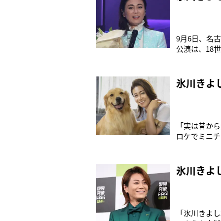
9月6日、名
公演は、18
じる、メーク
の舞台となっ
られ、「あり
氷川きよ
「実は昔から
ロケでミニチ
ラテに、ゴー
きよし（44
いながらも昨
氷川きよ
「氷川きよし