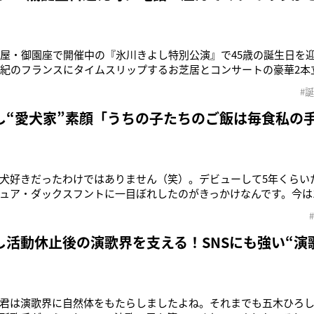
古屋・御園座で開催中の『氷川きよし特別公演』で45歳の誕生日を
世紀のフランスにタイムスリップするお芝居とコンサートの豪華2本
と顔芸がすごい老婆のババロアはすっかり人気者となっている。公
#
たフランスの国旗をモチーフに作ったトリコロールカラーのバース
がとう」と満面
し“愛犬家”素顔「うちの子たちのご飯は毎食私の
犬好きだったわけではありません（笑）。デビューして5年くらい
ュア・ダックスフントに一目ぼれしたのがきっかけなんです。今は1
ルデンレトリバーで8歳のクロが家族です」そう話すのは、愛犬家
）。大事な家族としてもう1頭、初めて迎えたダックスフントのココ
年2月、15歳で
し活動休止後の演歌界を支える！SNSにも強い“演
君は演歌界に自然体をもたらしましたよね。それまでも五木ひろ