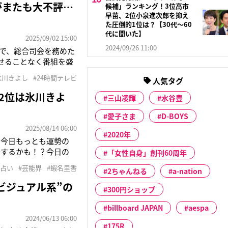
がまたも大不評…
候補」ランキング！3位高市
早苗、2位小泉進次郎を抑え
た圧倒的1位は？【30代〜60
代に聞いた】
2025/09/02 15:00
2024/09/26 11:00
）で、総合司会を務めた
せることなく番組を盛
ったようだ。問題視され
氷川きよし
#24時間テレビ
人気タグ
 EIGHTの横山裕
2位は氷川きよ
三山凌輝
水谷豊
愛子さま
D-BOYS
2025/08/14 06:00
2020年
に今日もっとも運勢の
場するかも！？今日の
「女性自身」創刊60周年
ることで成功に導かれる
#占い
#芸能界
#蝦名里香
2ちゃんねる
a-nation
をつけると物事が順調に
ビジュアル系”の
300円ショップ
billboard JAPAN
aespa
2024/06/13 06:00
175R