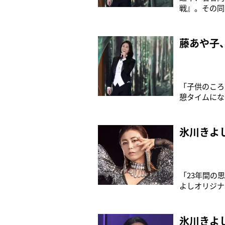
戦』。その同
演歌や歌謡曲
集めている。
星さんは00
藤あや子
「子供のころ
憩タイムにな
の圧倒的な歌
日の名物特番
り聴ける特番
氷川きよ
「23年間の
よしオリジナ
女」』（11
はじめ、自ら
んでいる人や
氷川きよ