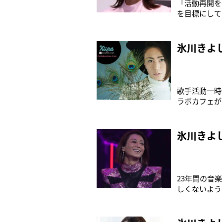
「活動再開を
を目標にして
（46）。公
んは’22年
その間は愛犬
氷川きよ
歌手活動一時
ラボカフェが、
東京・池袋／
ついた雰囲気
氷川きよ
23年間の音
しくないよう
2000年2
に、氷川の軌
がいきなり大