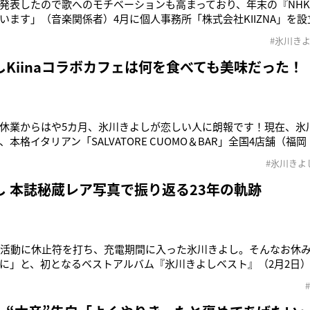
発表したので歌へのモチベーションも高まっており、年末の『NH
います」（音楽関係者）4月に個人事務所「株式会社KIIZNA」を
式サイトに《現在、活動再開に向けての準備をしているところです
#氷川き
大みそかの『紅白歌合戦』を最後に、音楽活動を休止。休止期間は約
と過ごしたり
しKiinaコラボカフェは何を食べても美味だった！
休業からはや5カ月、氷川きよしが恋しい人に朗報です！現在、氷川き
本格イタリアン「SALVATORE CUOMO＆BAR」全国4店舗（福
6月8日まで、大阪・心斎橋／6月12日まで、宮城・仙台／6月15日
#氷川きよ
のゆったりした店内にはKiinaブースが。美しい歌声とおいしい食
し 本誌秘蔵レア写真で振り返る23年の軌跡
楽活動に休止符を打ち、充電期間に入った氷川きよし。そんなお休
に」と、初となるベストアルバム『氷川きよしベスト』（2月2日
月2日のデビュー以来、氷川を撮り続けてきた本誌から秘蔵写真を大公
跡を振り返ってーー。【2000年11月3日】箱根大名行列デビュー
ヒット