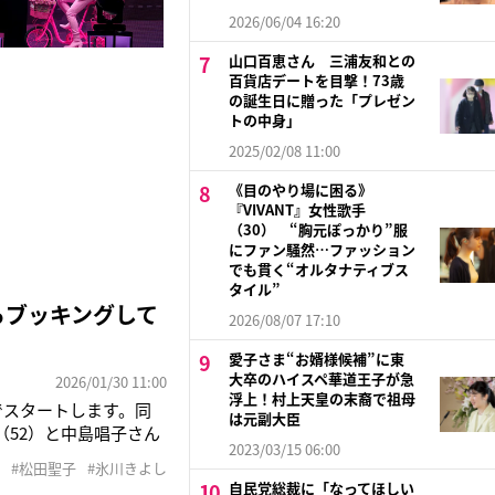
2026/06/04 16:20
山口百恵さん 三浦友和との
百貨店デートを目撃！73歳
の誕生日に贈った「プレゼン
トの中身」
2025/02/08 11:00
《目のやり場に困る》
『VIVANT』女性歌手
（30） “胸元ぽっかり”服
にファン騒然…ファッション
でも貫く“オルタナティブス
タイル”
らブッキングして
2026/08/07 17:10
愛子さま“お婿様候補”に東
大卒のハイスペ華道王子が急
2026/01/30 11:00
浮上！村上天皇の末裔で祖母
でスタートします。同
は元副大臣
52）と中島唱子さん
2023/03/15 06:00
ら直接オファーされた
#松田聖子
#氷川きよし
たい”と意気込む氷川き
自民党総裁に「なってほしい