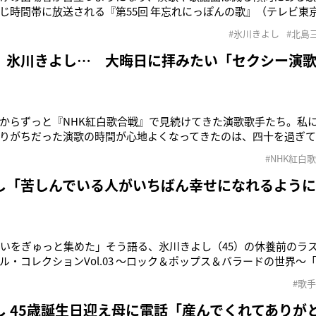
じ時間帯に放送される『第55回 年忘れにっぽんの歌』（テレビ東
をたっぷり6時間放送することで、大晦日の“いつもの感じ”を味わ
#氷川きよし
#北島
そこで、同番組のプロデューサーである星俊一さんに、演歌への思
年にテレ東に入社
、氷川きよし… 大晦日に拝みたい「セクシー演歌
からずっと『NHK紅白歌合戦』で見続けてきた演歌歌手たち。私
りがちだった演歌の時間が心地よくなってきたのは、四十を過ぎ
唱力、表現力のすごさに目覚めた今、もっと演歌のことを知りた
#NHK紅白
の収録現場に行ってきました」こう話すのは、“視聴者を絶対に裏
『第55回 年忘れ
し「苦しんでいる人がいちばん幸せになれるよう
思いをぎゅっと集めた」そう語る、氷川きよし（45）の休養前のラ
ル・コレクションVol.03 ～ロック＆ポップス＆バラードの世界～
月22日発売）の詳細がついに公開！収録の30曲中には、表題曲『魔
#歌手
作詞を手がけた曲も。同曲は魔法にかかって少年になった少女の
悲しんで
し 45歳誕生日迎え母に電話「産んでくれてありが