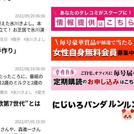
2022/09/20 06:00
迎えた氷川きよし。本
立て！ お芝居で氷川演
演の合間には、お芝居
誕生日
#歌手
#氷川きよし
デーケーキと花束が贈
手作り」
2022/08/16 06:00
たったころに、番組の
2歳のミルクと2歳の
としても知られる氷川
#舞台
#氷川きよし
#愛犬
アがいたが、持病と闘
歌第7世代”とは
2022/07/05 15:50
しさんや、森進一さん