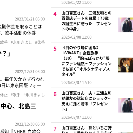
」
2026/05/22 11:00
山口百恵さん 三浦友和との
百貨店デートを目撃！73歳
2023/01/21 06:00
の誕生日に贈った「プレゼン
長期休養を取ることは
トの中身」
げ、歌手活動の休養
2025/02/08 11:00
で背負ってやってきま
#歌手
#氷川きよし
#休養
。お休みの間には“演
《目のやり場に困る》
か？」
『VIVANT』女性歌手
（30） “胸元ぽっかり”服
にファン騒然…ファッション
でも貫く“オルタナティブス
2022/12/31 06:00
タイル”
年。毎年欠かさず行われ
2026/08/07 17:10
4日に東京国際フォー
22〜きよしこの夜
山口百恵さん 夫・三浦友和
動休止
#歌手
#氷川きよし
腺を緩ませるファンもち
が親友の認知症にショック…
支えに孫と贈る「プレゼン
の中心、北島三
ト」
2026/08/07 11:00
2022/12/30 06:00
山口百恵さん 孫といちご狩
番組『NHK紅白歌合
りへ…！手作りおくるみをプ