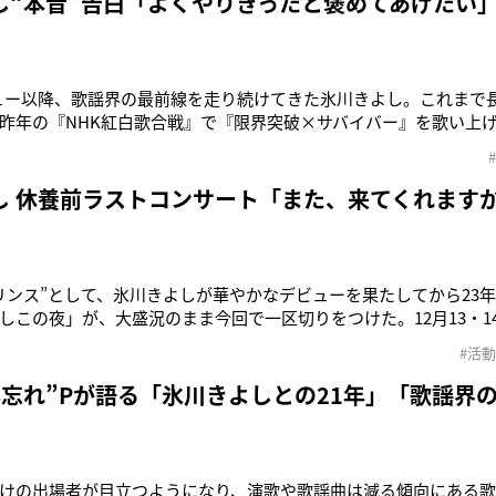
し“本音”告白「よくやりきったと褒めてあげたい
ビュー以降、歌謡界の最前線を走り続けてきた氷川きよし。これまで
昨年の『NHK紅白歌合戦』で『限界突破×サバイバー』を歌い上
にありのままの心境を聞いた。「長年、ファンの方々の期待を一人
ずは、『よくやりきった！』と、自分自身を褒めてあげたいですね
きよし”を脱いで、一
し 休養前ラストコンサート「また、来てくれます
リンス”として、氷川きよしが華やかなデビューを果たしてから23
しこの夜」が、大盛況のまま今回で一区切りをつけた。12月13・1
れた、歌手活動休養前最後の「氷川きよしスペシャルコンサート20
#活
〜」。冒頭ではこれまでの氷川の活躍を振り返る映像が流れ、すでに涙
が高ま
年忘れ”Pが語る「氷川きよしとの21年」「歌謡界
けの出場者が目立つようになり、演歌や歌謡曲は減る傾向にある歌