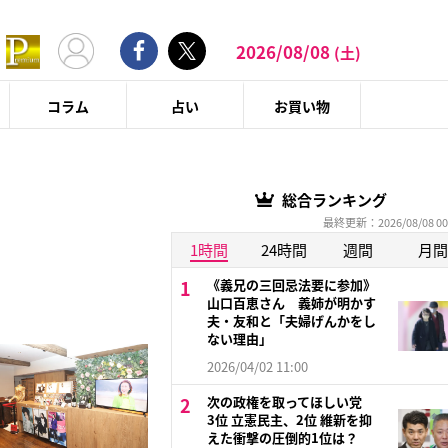
2026/08/08
(土)
コラム
占い
お買い物
総合ランキング
最終更新：2026/08/08 00
1時間
24時間
週間
月間
《義兄の三回忌法要に参加》
山口百恵さん 義姉が明かす
夫・友和と「夫婦げんかをし
ない理由」
2026/04/02 11:00
次の政権を取ってほしい党
3位 立憲民主、2位 維新を抑
えた衝撃の圧倒的1位は？