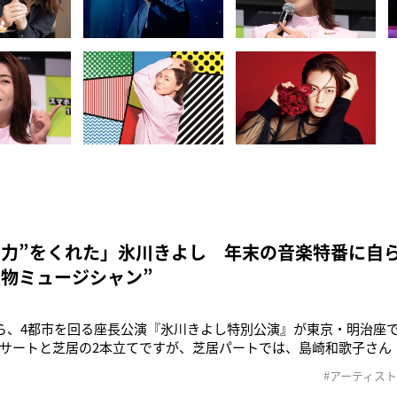
る力”をくれた」氷川きよし 年末の音楽特番に自
大物ミュージシャン”
から、4都市を回る座長公演『氷川きよし特別公演』が東京・明治座
サートと芝居の2本立てですが、芝居パートでは、島崎和歌子さん（
ブルキャストで出演します。2人は、氷川さんの古い友人で、本人か
#アーティスト
芸能関係者）活動休止から復帰して以降、“命ある限り、歌い続け