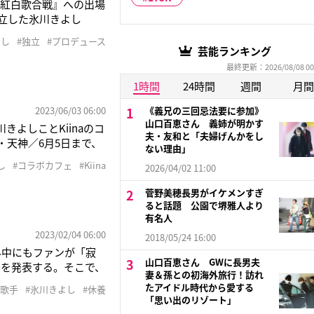
K紅白歌合戦』への出場
設立した氷川きよし
》と綴った。「氷川さ
よし
#独立
#プロデュース
1年半にわたりました。
芸能ランキング
最終更新：2026/08/08 00
1時間
24時間
週間
月間
2023/06/03 06:00
《義兄の三回忌法要に参加》
山口百恵さん 義姉が明かす
よしことKiinaのコ
夫・友和と「夫婦げんかをし
岡・天神／6月5日まで、
ない理由」
まで）で開催中。落ち
し
#コラボカフェ
#Kiina
2026/04/02 11:00
事が楽しめる。東京・
菅野美穂長男がイケメンすぎ
ると話題 公園で堺雅人より
有名人
2023/02/04 06:00
2018/05/24 16:00
み中にもファンが「寂
山口百恵さん GWに長男夫
）を発表する。そこで、
妻＆孫との初海外旅行！訪れ
開！ 数々の名曲ととも
たアイドル時代から愛する
#歌手
#氷川きよし
#休養
曲『箱根八里の半次郎』
「思い出のリゾート」