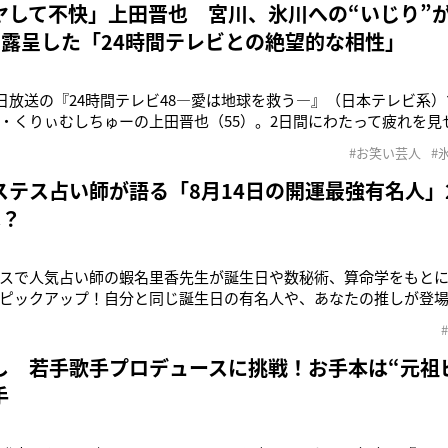
’25年の
ヤして不快」上田晋也 宮川、氷川への“いじり”
で露呈した「24時間テレビとの絶望的な相性」
31日放送の『24時間テレビ48―愛は地球を救う―』（日本テレビ系
・くりぃむしちゅーの上田晋也（55）。2日間にわたって疲れを見
が、“バラエティ過ぎるノリ”は一部視聴者から不評を買ってしま
#お笑い芸人
#
日の番組序盤のこと。チャリティーマラソンのランナーを務めたSUPER
ステス占い師が語る「8月14日の開運最強有名人」
は？
スで人気占い師の蝦名里香先生が誕生日や数秘術、算命学をもと
ピックアップ！自分と同じ誕生日の有名人や、あなたの推しが登
人、第2位は9月6日生まれの氷川きよし（47）！心と身体を鍛え
流れとしては「バランスを大切に」なので、オンオフのメリハリ
1位に選ばれたのは1
し 若手歌手プロデュースに挑戦！お手本は“元祖
手