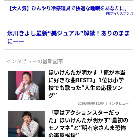
【大人気】ひんやり冷感寝具で快適な睡眠をあなたに。
PR(アイリスプラザ)
氷川きよし最新“美ジュアル”解禁！ありのまま
にーー
インタビューの最新記事
ほいけんたが明かす「俺が本当
に好きな曲BEST3」1位は小学
校でも歌った“人生の応援ソン
グ”
2026/08/09 11:00
インタビュー
「夢はアクションスターだっ
た」ほいけんたが明かす“最初の
モノマネ”と“明石家さんま恐怖
の楽屋挨拶”