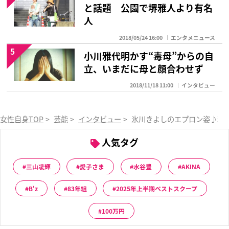
と話題 公園で堺雅人より有名
人
2018/05/24 16:00
エンタメニュース
5
小川雅代明かす“毒母”からの自
立、いまだに母と顔合わせず
2018/11/18 11:00
インタビュー
女性自身TOP
>
芸能
>
インタビュー
>
氷川きよしのエプロン姿♪若
人気タグ
三山凌輝
愛子さま
水谷豊
AKINA
B'z
83年組
2025年上半期ベストスクープ
100万円