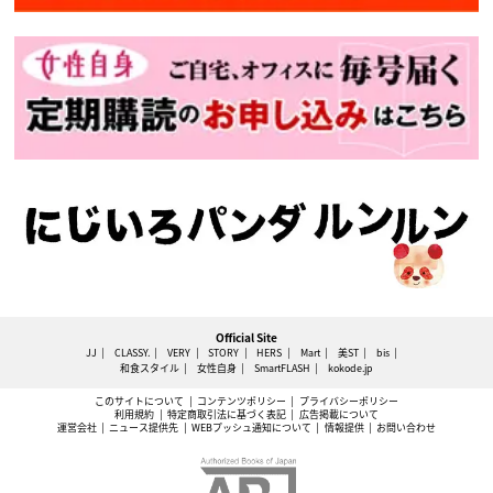
Official Site
JJ
CLASSY.
VERY
STORY
HERS
Mart
美ST
bis
和食スタイル
女性自身
SmartFLASH
kokode.jp
このサイトについて
コンテンツポリシー
プライバシーポリシー
利用規約
特定商取引法に基づく表記
広告掲載について
運営会社
ニュース提供先
WEBプッシュ通知について
情報提供
お問い合わせ