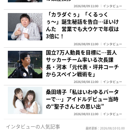
2026/08/09 11:00
インタビュー
「カラダぐぅ」「くるっく
ぅ〜」誕生秘話を告白…ほいけ
んた 営業でも大ウケで年収は
3倍に！
2026/08/09 11:00
インタビュー
国立7万人動員を目標に…芸人
サッカーチーム率いる次長課
長・河本「元代表・坪井コーチ
からスペイン戦術を」
2026/08/08 11:00
インタビュー
桑田靖子「私はいわゆるバータ
ーで…」アイドルデビュー当時
の“聖子さんとの思い出”
2026/08/03 11:00
インタビュー
インタビューの人気記事
最終更新：2026/08/10 01:00