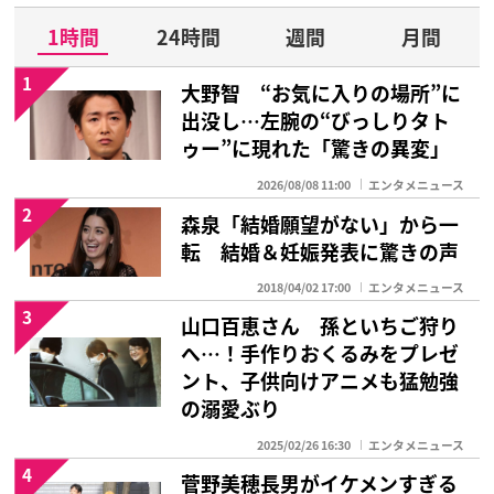
1時間
24時間
週間
月間
1
大野智 “お気に入りの場所”に
出没し…左腕の“びっしりタト
ゥー”に現れた「驚きの異変」
2026/08/08 11:00
エンタメニュース
2
森泉「結婚願望がない」から一
転 結婚＆妊娠発表に驚きの声
2018/04/02 17:00
エンタメニュース
3
山口百恵さん 孫といちご狩り
へ…！手作りおくるみをプレゼ
ント、子供向けアニメも猛勉強
の溺愛ぶり
2025/02/26 16:30
エンタメニュース
4
菅野美穂長男がイケメンすぎる