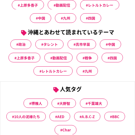
上原多香子
動画配信
レトルトカレー
中国
九州
四国
沖縄とあわせて読まれているテーマ
政治
タレント
高市早苗
中国
上原多香子
動画配信
戦争
四国
レトルトカレー
九州
人気タグ
堺雅人
大野智
千葉雄大
10人の泥棒たち
AED
A.B.C-Z
BBC
Char