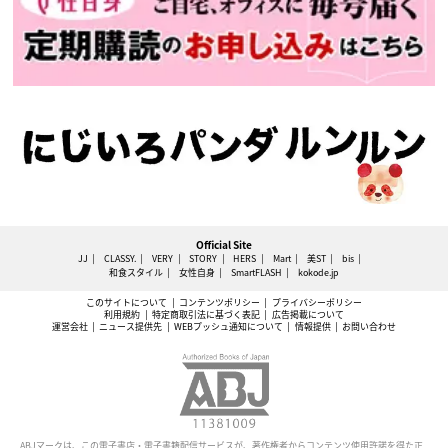
Official Site
JJ
CLASSY.
VERY
STORY
HERS
Mart
美ST
bis
和食スタイル
女性自身
SmartFLASH
kokode.jp
このサイトについて
コンテンツポリシー
プライバシーポリシー
利用規約
特定商取引法に基づく表記
広告掲載について
運営会社
ニュース提供先
WEBプッシュ通知について
情報提供
お問い合わせ
ABJマークは、この電子書店・電子書籍配信サービスが、著作権者からコンテンツ使用許諾を得た正