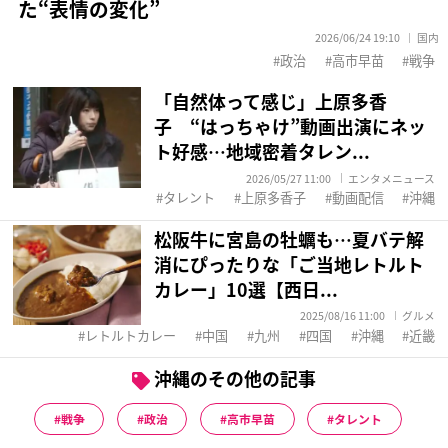
た“表情の変化”
2026/06/24 19:10
国内
政治
高市早苗
戦争
「自然体って感じ」上原多香
子 “はっちゃけ”動画出演にネッ
ト好感…地域密着タレン...
2026/05/27 11:00
エンタメニュース
タレント
上原多香子
動画配信
沖縄
松阪牛に宮島の牡蠣も…夏バテ解
消にぴったりな「ご当地レトルト
カレー」10選【西日...
2025/08/16 11:00
グルメ
レトルトカレー
中国
九州
四国
沖縄
近畿
沖縄のその他の記事
戦争
政治
高市早苗
タレント