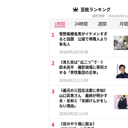
芸能ランキング
最終更新：2026/08/08 12
1時間
24時間
週間
月間
菅野美穂長男がイケメンすぎ
ると話題 公園で堺雅人より
有名人
2018/05/24 16:00
《見た目は“瓜二つ”で…》
鈴木亮平 撮影現場に帯同さ
せる「男性集団の正体」
2026/02/12 11:00
《義兄の三回忌法要に参加》
山口百恵さん 義姉が明かす
夫・友和と「夫婦げんかをし
ない理由」
2026/04/02 11:00
《目のやり場に困る》