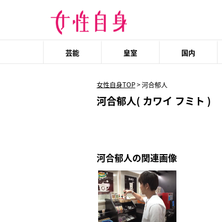
芸能
皇室
国内
女性自身TOP
>
河合郁人
河合郁人( カワイ フミト )
河合郁人の関連画像