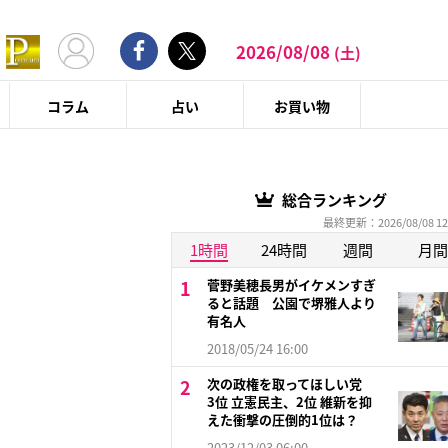
2026/08/08
(土)
コラム
占い
お買い物
総合ランキング
最終更新：2026/08/08 12
1時間
24時間
週間
月間
菅野美穂長男がイケメンすぎ
ると話題 公園で堺雅人より
有名人
2018/05/24 16:00
次の政権を取ってほしい党
3位 立憲民主、2位 維新を抑
えた衝撃の圧倒的1位は？
2023/12/03 06:00