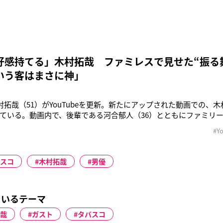
好感持てる」木村拓哉 ファミレスで見せた“振る
いう客はまさに神」
木村拓哉（51）がYouTubeを更新。新たにアップされた動画での、木
ている。動画内で、後輩である河合郁人（36）とともにファミリ
村。6年ぶりにガストに来たという木村はオーダーがタッチパネル
#Y
た河合が「チーズ on チーズ in ハンバーグ」をチョイスしたいっ
スコ
木村拓哉
男優
ているテーマ
哉
ガスト
タバスコ