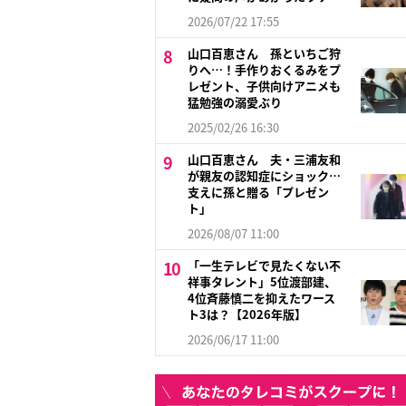
2026/07/22 17:55
山口百恵さん 孫といちご狩
りへ…！手作りおくるみをプ
レゼント、子供向けアニメも
猛勉強の溺愛ぶり
2025/02/26 16:30
山口百恵さん 夫・三浦友和
が親友の認知症にショック…
支えに孫と贈る「プレゼン
ト」
2026/08/07 11:00
「一生テレビで見たくない不
祥事タレント」5位渡部建、
4位斉藤慎二を抑えたワース
ト3は？【2026年版】
2026/06/17 11:00