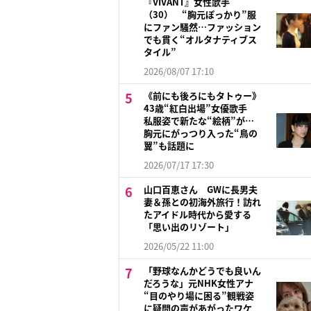
『VIVANT』女性歌手
（30） “胸元ぽっかり”服
にファン騒然…ファッション
でも貫く“オルタナティブス
タイル”
2026/08/07 17:10
《前にも後ろにもタトゥー》
43歳“紅白出場”女優歌手
私服姿で新たな“絵柄”が…
胸元にがっつり入った“鳥の
翼”も話題に
2026/07/17 17:30
山口百恵さん GWに長男夫
妻＆孫との初海外旅行！訪れ
たアイドル時代から愛する
「思い出のリゾート」
2026/05/22 11:00
「野球なんかどうでも良いん
だろうな」元NHK女性アナ
“目のやり場に困る”観戦姿
に疑問の声があがったワケ