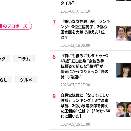
タイル”
2026/08/07 17:10
「嫌いな女性政治家」ランキ
回目のプロポーズ
ング…3位生稲晃子、2位杉
田水脈を大差で抑えた1位
は？
2023/12/16 06:00
《前にも後ろにもタトゥー》
ック
コラム
43歳“紅白出場”女優歌手
私服姿で新たな“絵柄”が…
胸元にがっつり入った“鳥の
翼”も話題に
らし
グルメ
2026/07/17 17:30
自民党総裁に「なってほしい
候補」ランキング！3位高市
早苗、2位小泉進次郎を抑え
た圧倒的1位は？【30代〜60
代に聞いた】
2024/09/26 11:00