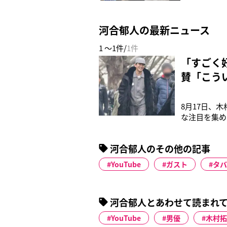
河合郁人の最新ニュース
1 ～1件/
1件
「すごく
賛「こう
8月17日、
な注目を集め
を訪問した木
びっくり。ま
河合郁人のその他の記事
とケールの
YouTube
ガスト
タバ
河合郁人とあわせて読まれ
YouTube
男優
木村拓