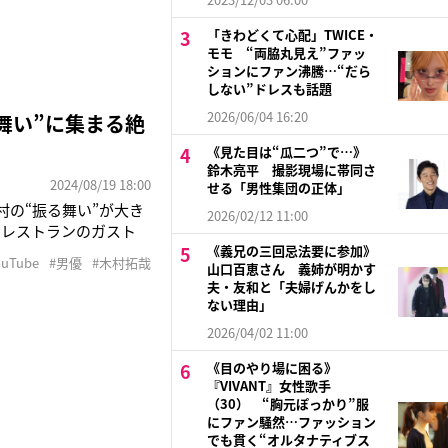
「きわどくて心配」TWICE・
モモ “両脇丸見え”ファッ
ションにファン沸騰…“だら
しない”ドレスも話題
2026/06/04 16:20
舞い”に集まる絶
《見た目は“瓜二つ”で…》
鈴木亮平 撮影現場に帯同さ
2024/08/19 18:00
せる「男性集団の正体」
村の“振る舞い”が大き
2026/02/12 11:00
ーレストランのガスト
式になっていることに
《義兄の三回忌法要に参加》
ouTube
#男優
#木村拓哉
山口百恵さん 義姉が明かす
ぽうで、木村は「蒸し鶏
夫・友和と「夫婦げんかをし
ない理由」
2026/04/02 11:00
《目のやり場に困る》
『VIVANT』女性歌手
（30） “胸元ぽっかり”服
にファン騒然…ファッション
でも貫く“オルタナティブス