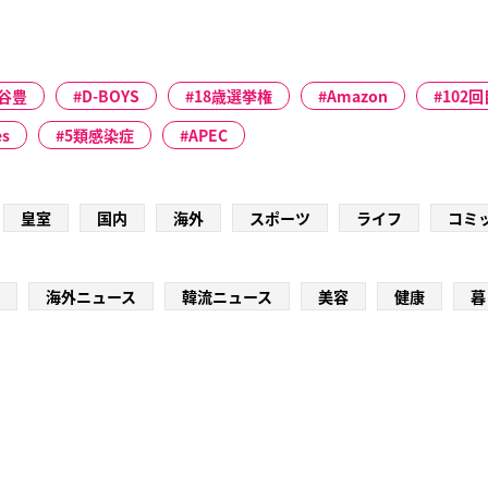
谷豊
D-BOYS
18歳選挙権
Amazon
102
es
5類感染症
APEC
皇室
国内
海外
スポーツ
ライフ
コミ
海外ニュース
韓流ニュース
美容
健康
暮