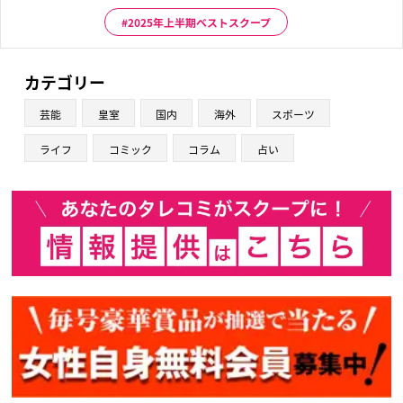
2025年上半期ベストスクープ
カテゴリー
芸能
皇室
国内
海外
スポーツ
ライフ
コミック
コラム
占い