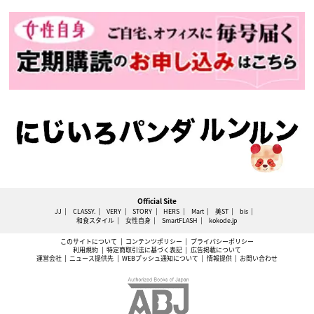
Official Site
JJ
CLASSY.
VERY
STORY
HERS
Mart
美ST
bis
和食スタイル
女性自身
SmartFLASH
kokode.jp
このサイトについて
コンテンツポリシー
プライバシーポリシー
利用規約
特定商取引法に基づく表記
広告掲載について
運営会社
ニュース提供先
WEBプッシュ通知について
情報提供
お問い合わせ