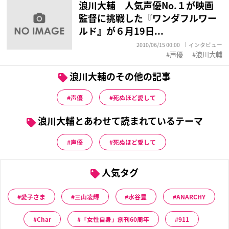
浪川大輔 人気声優No.１が映画
監督に挑戦した『ワンダフルワー
ルド』が６月19日...
2010/06/15 00:00
インタビュー
声優
浪川大輔
浪川大輔のその他の記事
声優
死ぬほど愛して
浪川大輔とあわせて読まれているテーマ
声優
死ぬほど愛して
人気タグ
愛子さま
三山凌輝
水谷豊
ANARCHY
Char
「女性自身」創刊60周年
911