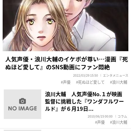
人気声優・浪川大輔のイケボが尊い…漫画『死
ぬほど愛して』のSNS動画にファン悶絶
2022/03/29 15:50
エンタメニュース
声優
死ぬほど愛して
浪川大輔
浪川大輔 人気声優No.１が映画
監督に挑戦した『ワンダフルワー
ルド』が６月19日...
2010/06/15 00:00
コラム
声優
浪川大輔