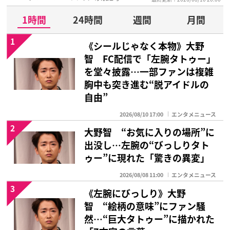
1時間
24時間
週間
月間
1
《シールじゃなく本物》大野
智 FC配信で「左腕タトゥー」
を堂々披露…一部ファンは複雑
胸中も突き進む“脱アイドルの
自由”
2026/08/10 17:00
エンタメニュース
2
大野智 “お気に入りの場所”に
出没し…左腕の“びっしりタト
ゥー”に現れた「驚きの異変」
2026/08/08 11:00
エンタメニュース
3
《左腕にびっしり》大野
智 “絵柄の意味”にファン騒
然…“巨大タトゥー”に描かれた