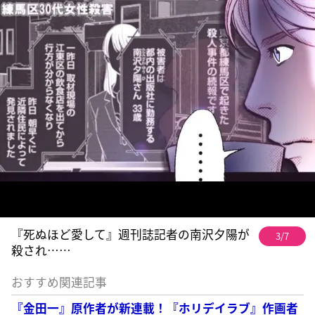
『死ぬほど愛して』週刊誌記者の南沢夕陽が
3/7
殺され……
おすすめ関連記事
『金田一』原作者が新連載！『ホリデイラブ』作画者