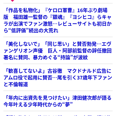
「作品を私物化」『ケロロ軍曹』16年ぶり劇場
版 福田雄一監督の『銀魂』『ヨシヒコ』らキャ
ラが出演でファン激怒…レビューサイトも初日か
ら“低評価”続出の大荒れ
「美化しないで」「同じ思い」と賛否勃発…エヴ
ァンゲリオン声優 巨人・阿部前監督の辞任撤回
署名に賛同、暴力めぐる“持論”が波紋
「歓喜してないよ」古谷徹 マクドナルド広告に
アムロ役で起用に賛否…尾を引く37歳年下ファン
と不倫報道
「年内に出資先を見つけたい」津田健次郎が語る
今年叶える少年時代からの“夢”