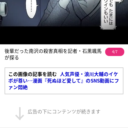
後輩だった南沢の殺害真相を記者・石黒颯馬
4/7
が探る
この画像の記事を読む
人気声優・浪川大輔のイケ
ボが尊い…漫画『死ぬほど愛して』のSNS動画にフ
ァン悶絶
広告の下にコンテンツが続きます