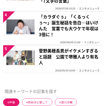
「7文字の言葉」
2026/07/09 15:25
エンタメニュース
4
「カラダぐぅ」「くるっく
ぅ〜」誕生秘話を告白…ほいけ
んた 営業でも大ウケで年収は
3倍に！
2026/08/09 11:00
インタビュー
5
菅野美穂長男がイケメンすぎる
と話題 公園で堺雅人より有名
人
2018/05/24 16:00
エンタメニュース
関連キーワードの記事を探す
声優
死ぬほど愛して
浪川大輔