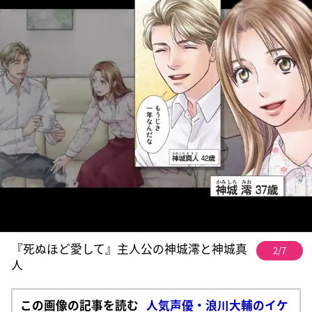
『死ぬほど愛して』主人公の神城澪と神城真
2/7
人
この画像の記事を読む
人気声優・浪川大輔のイケ