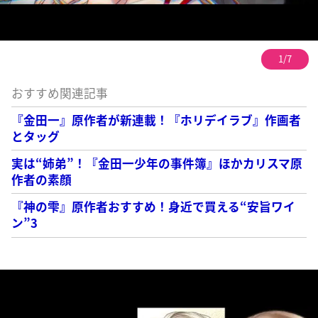
1/7
おすすめ関連記事
『金田一』原作者が新連載！『ホリデイラブ』作画者
とタッグ
実は“姉弟”！『金田一少年の事件簿』ほかカリスマ原
作者の素顔
『神の雫』原作者おすすめ！身近で買える“安旨ワイ
ン”3