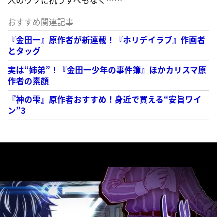
おすすめ関連記事
『金田一』原作者が新連載！『ホリデイラブ』作画者
とタッグ
実は“姉弟”！『金田一少年の事件簿』ほかカリスマ原
作者の素顔
『神の雫』原作者おすすめ！身近で買える“安旨ワイ
ン”3