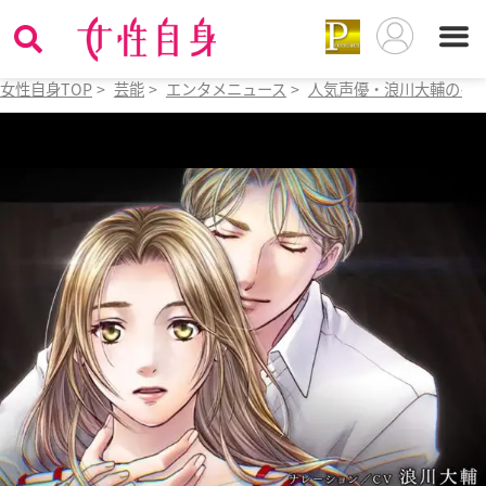
女性自身TOP
>
芸能
>
エンタメニュース
>
人気声優・浪川大輔のイケ