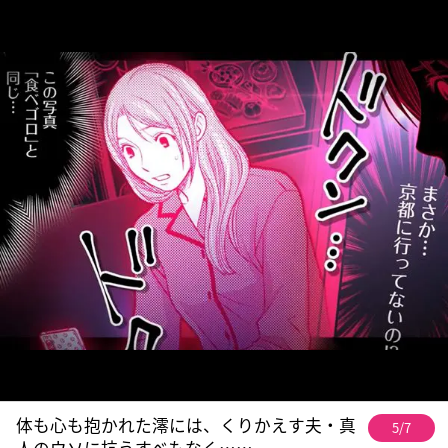
体も心も抱かれた澪には、くりかえす夫・真
5/7
人のウソに抗うすべもなく……