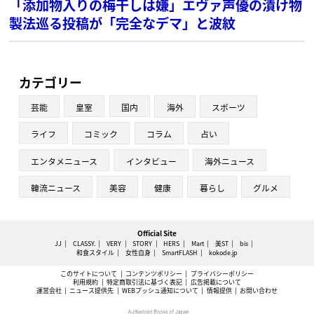
「添加物入りの梅干しは嫌」エヴァ声優の漬け物
製法巡る投稿が「完全なデマ」と波紋
カテゴリー
芸能
皇室
国内
海外
スポーツ
ライフ
コミック
コラム
占い
エンタメニュース
インタビュー
海外ニュース
韓流ニュース
美容
健康
暮らし
グルメ
Official Site
JJ
CLASSY.
VERY
STORY
HERS
Mart
美ST
bis
和食スタイル
女性自身
SmartFLASH
kokode.jp
このサイトについて
コンテンツポリシー
プライバシーポリシー
利用規約
特定商取引法に基づく表記
広告掲載について
運営会社
ニュース提供先
WEBプッシュ通知について
情報提供
お問い合わせ