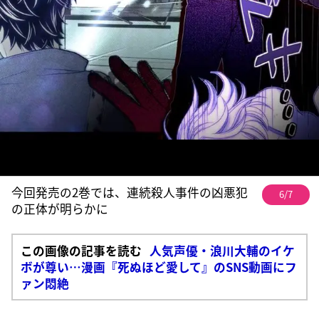
今回発売の2巻では、連続殺人事件の凶悪犯
6/7
の正体が明らかに
この画像の記事を読む
人気声優・浪川大輔のイケ
ボが尊い…漫画『死ぬほど愛して』のSNS動画にフ
ァン悶絶