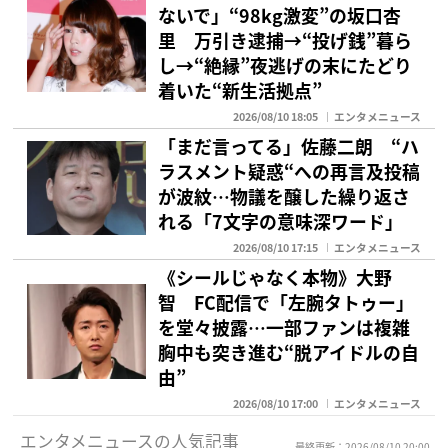
ないで」“98kg激変”の坂口杏
里 万引き逮捕→“投げ銭”暮ら
し→“絶縁”夜逃げの末にたどり
着いた“新生活拠点”
2026/08/10 18:05
エンタメニュース
「まだ言ってる」佐藤二朗 “ハ
ラスメント疑惑“への再言及投稿
が波紋…物議を醸した繰り返さ
れる「7文字の意味深ワード」
2026/08/10 17:15
エンタメニュース
《シールじゃなく本物》大野
智 FC配信で「左腕タトゥー」
を堂々披露…一部ファンは複雑
胸中も突き進む“脱アイドルの自
由”
2026/08/10 17:00
エンタメニュース
エンタメニュースの人気記事
最終更新：2026/08/10 20:00