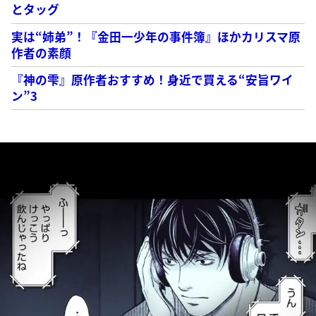
とタッグ
実は“姉弟”！『金田一少年の事件簿』ほかカリスマ原
作者の素顔
『神の雫』原作者おすすめ！身近で買える“安旨ワイ
ン”3