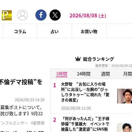
2026/08/08
(土)
コラム
占い
お買い物
総合ランキング
最終更新：2026/08/08 22
1時間
24時間
週間
月間
不倫デマ投稿”を
大野智 “お気に入りの場
所”に出没し…左腕の“びっ
しりタトゥー”に現れた「驚
2024/09/23 14:20
きの異変」
報募集ポストについて、
2026/08/08 11:00
び致します》9月22
「何があったんだ」“王子様
抱える暴露系インフル
インフルエンサー
#星野源
俳優”千葉雄大 イベントで
“不倫デマ”を拡散さ
披露した“激変姿”にSNS衝