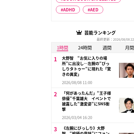
ADHD
AED
芸能ランキング
最終更新：2026/08/08 22
1時間
24時間
週間
月間
大野智 “お気に入りの場
所”に出没し…左腕の“びっ
しりタトゥー”に現れた「驚
きの異変」
2026/08/08 11:00
「何があったんだ」“王子様
俳優”千葉雄大 イベントで
披露した“激変姿”にSNS衝
撃
2026/03/04 16:20
《左腕にびっしり》大野
智 “絵柄の意味”にファン