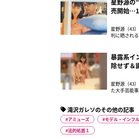
星野源の
売開始…1
星野源（43
判に晒される
して電撃結婚
事務所が10
ち“星野源の
暴露系イ
除せず＆
星野源（43
た大手芸能事
氏が“ある疑
歌手がNHK
滝沢ガレソのその他の記事
を支払って揉
アミューズ
モデル・インフ
法的処置１