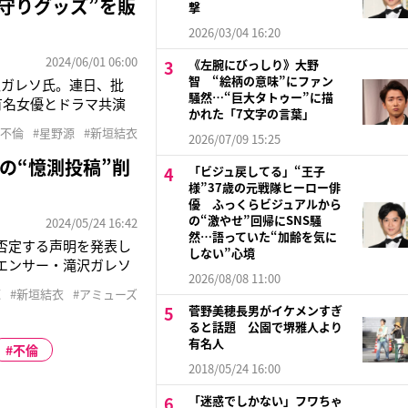
守りグッズ”を販
撃
2026/03/04 16:20
2024/06/01 06:00
《左腕にびっしり》大野
智 “絵柄の意味”にファン
沢ガレソ氏。連日、批
騒然…“巨大タトゥー”に描
有名女優とドラマ共演
かれた「7文字の言葉」
倫》《男性歌手の所属
#不倫
#星野源
#新垣結衣
2026/07/09 15:25
ネット上ではたちま
の“憶測投稿”削
「ビジュ戻してる」“王子
様”37歳の元戦隊ヒーロー俳
優 ふっくらビジュアルから
の“激やせ”回帰にSNS騒
2024/05/24 16:42
然…語っていた“加齢を気に
に否定する声明を発表し
しない”心境
エンサー・滝沢ガレソ
2026/08/08 11:00
して電撃結婚した男性
源
#新垣結衣
#アミューズ
所属事務所が10億円
菅野美穂長男がイケメンすぎ
ると話題 公園で堺雅人より
有名人
不倫
2018/05/24 16:00
「迷惑でしかない」フワちゃ