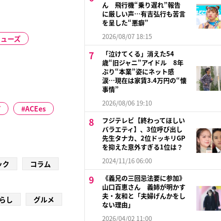
ん 飛行機“乗り遅れ”報告
に厳しい声…有吉弘行も苦言
を呈した“悪癖”
2026/08/07 18:15
ミューズ
「泣けてくる」消えた54
歳“旧ジャニ”アイドル 8年
ぶり“本業”姿にネット感
涙…現在は家賃3.4万円の“懐
事情”
2026/08/06 19:10
Y
ACEes
フジテレビ【終わってほしい
バラエティ】、3位呼び出し
先生タナカ、2位ドッキリGP
を抑えた意外すぎる1位は？
2024/11/16 06:00
ック
コラム
《義兄の三回忌法要に参加》
山口百恵さん 義姉が明かす
夫・友和と「夫婦げんかをし
らし
グルメ
ない理由」
2026/04/02 11:00