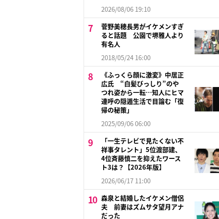
2026/08/06 19:10
菅野美穂長男がイケメンすぎ
ると話題 公園で堺雅人より
有名人
2018/05/24 16:00
《ふっくら顔に激変》中居正
広氏 “白髪びっしり”のや
つれ姿から一転…知人にヒマ
連呼の隠遁生活で目論む「復
帰の秘策」
2025/09/06 06:00
「一生テレビで見たくない不
祥事タレント」5位渡部建、
4位斉藤慎二を抑えたワース
ト3は？【2026年版】
2026/06/17 11:00
森泉と結婚したイケメン僧侶
夫 前妻はズムサタ望月アナ
だった