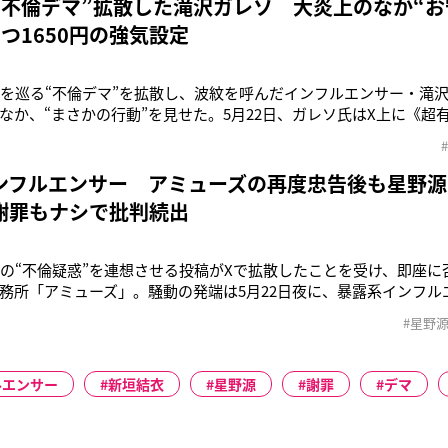
“不倫デマ”拡散した滝沢ガレソ 大炎上のなか“お
つ1650円の強気設定
）を巡る“不倫デマ”を拡散し、波紋を呼んだインフルエンサー・滝
なか、“まさかの行動”を見せた。5月22日、ガレソ氏はX上に《超
した男性歌手が、結婚後に今度は番組共演した某NHKアナとW不
億円を支払って》などと投稿。名前は明かしていなかったものの、
こととでは？”と
ンフルエンサー アミューズの再度忠告後も星野源
謝罪もナシで批判続出
）の“不倫疑惑”を連想させる投稿がXで拡散したことを受け、即座
務所「アミューズ」。騒動の発端は5月22日夜に、暴露系インフル
惑”を投稿したことだった。「ガレソ氏は“超有名女優とドラマ共演
#星野
アナウンサーと不倫し、その情報をキャッチした週刊誌に男性歌手の
み消した”
ルエンサー
新垣結衣
星野源
謝罪
デマ