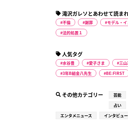
滝沢ガレソとあわせて読ま
不倫
謝罪
モデル・イ
法的処置１
人気タグ
水谷豊
愛子さま
三山
3年B組金八先生
BE:FIRST
その他カテゴリー
芸能
占い
エンタメニュース
インタビュー