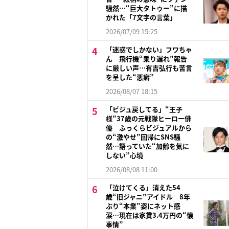
騒然…“巨大タトゥー”に描
かれた「7文字の言葉」
2026/07/09 15:25
「迷惑でしかない」フワちゃ
ん 飛行機“乗り遅れ”報告
に厳しい声…有吉弘行も苦言
を呈した“悪癖”
2026/08/07 18:15
「ビジュ戻してる」“王子
様”37歳の元戦隊ヒーロー俳
優 ふっくらビジュアルから
の“激やせ”回帰にSNS騒
然…語っていた“加齢を気に
しない”心境
2026/08/08 11:00
「泣けてくる」消えた54
歳“旧ジャニ”アイドル 8年
ぶり“本業”姿にネット感
涙…現在は家賃3.4万円の“懐
事情”