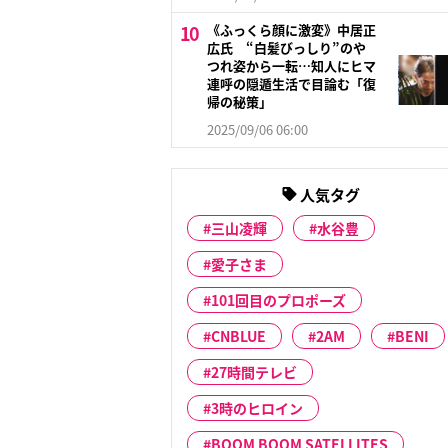
《ふっくら顔に激変》中居正
広氏 “白髪びっしり”のや
つれ姿から一転…知人にヒマ
連呼の隠遁生活で目論む「復
帰の秘策」
2025/09/06 06:00
人気タグ
三山凌輝
水谷豊
愛子さま
101回目のプロポーズ
CNBLUE
2AM
BENI
27時間テレビ
3時のヒロイン
BOOM BOOM SATELLITES