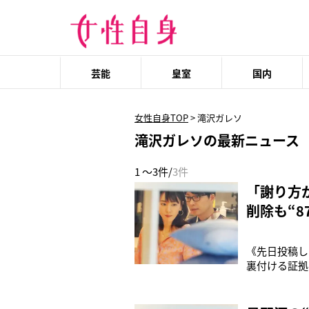
芸能
皇室
国内
女性自身TOP
>
滝沢ガレソ
滝沢ガレソの最新ニュース
1 ～3件/
3件
「謝り方
削除も“8
《先日投稿し
裏付ける証拠
日にXで「ツ
エンサー・滝
せ、批判を浴