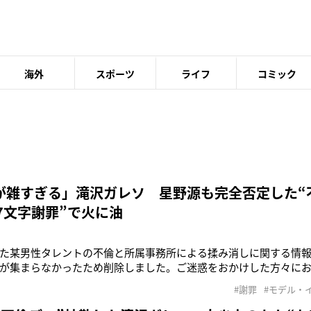
海外
スポーツ
ライフ
コミック
が雑すぎる」滝沢ガレソ 星野源も完全否定した“
7文字謝罪”で火に油
た某男性タレントの不倫と所属事務所による揉み消しに関する情
が集まらなかったため削除しました。ご迷惑をおかけした方々にお詫
イ消し報告」と題し、こう綴ったのは282万人以上のフォロワーを
#謝罪
#モデル・
沢ガレソ氏。同氏といえば今年5月に、星野源（43）を連想させる
びていた。冒頭