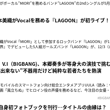
ボーカル“MIORI”を務めるバンド“LAGOON”の2ndシングルが5
なった。LAGOONは女優・瀧本美織（ボーカル・MIORI）を中心
ー）、救急救命士のNANA.（ベース）、カフェ店員・YUKINO（
美織がVocalを務める『LAGOON』が初ライブ！
がVocal「MIORI」として参加するロックバンド『LAGOON』が1
界』でデビューした5人組ガールズバンド「LAGOON」が、12/3
duo MUSIC EXCHANGEにてデビュー記念フリーイベント「LAGOON deb
00通の応募の中から選ばれた700人で会場は埋め尽くさ
V.I（BIGBANG)、本郷奏多が等身大の演技で
に出来ない”不器用だけど純粋な若者たちを熱演
モバイルのスマートフォン向け総合エンタメアプリUULA（読み：
画「風立ちぬ」でヒロイン役の声優を務めるなど、今注目の女優
ドラマ『指恋（ゆびこい）～君に贈るメッセージ～』を12月4日（
#BIGBA
界を席巻中のモンスターグループ“BIGBANG”のメンバーであり、
の事件簿香
 自身初フォトブックを刊行…タイトルの由縁は？