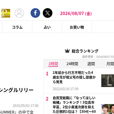
2026/08/07
(金)
コラム
占い
お買い物
総合ランキング
最終更新：2026/08/07 03
1時間
24時間
週間
月間
2年前から行方不明だった4
歳女児が祖父宅の隠し部屋か
ら発見
ndシングルリリー
2022/02/16 17:59
自民党総裁に「なってほしい
候補」ランキング！3位高市
2015/05/02 17:00
早苗、2位小泉進次郎を抑え
た圧倒的1位は？【30代〜60
/SUMMER』の中で女