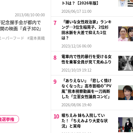
ト3は？【2026年版】
2026/06/17 11:00
2013/08/10 00:00
「嫌いな女性政治家」ランキ
刊行記念握手会が都内で
ング…3位生稲晃子、2位杉
開の映画『貞子3D2』
田水脈を大差で抑えた1位
も公開。「朝起きてから
は？
スーパーフード
#瀧本美織
撮影を振り返った。ま
2023/12/16 06:00
電車内で性的暴行を受ける女
性を乗客全員が見て見ぬふり
2021/10/19 19:12
「ありえない」「悲しく情け
なくなった」高市首相の“PV
風”熊本視察動画を一刀両断
した「立憲女性議員コンビ」
2026/08/06 19:40
堀ちえみ 妹も入院してい
歳選挙権
た！「ちえみより大変な状
況」と実母