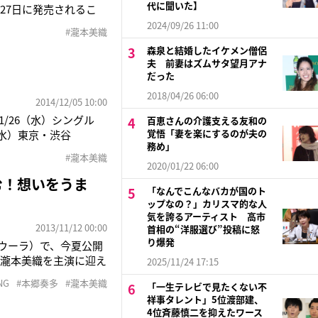
代に聞いた】
月27日に発売されるこ
に一児のママである
2024/09/26 11:00
#瀧本美織
森泉と結婚したイケメン僧侶
夫 前妻はズムサタ望月アナ
だった
2018/04/26 06:00
2014/12/05 10:00
1/26（水）シングル
百恵さんの介護支える友和の
覚悟「妻を楽にするのが夫の
（水）東京・渋谷
務め」
ut meeting」を開催
#瀧本美織
2020/01/22 06:00
挑む！想いをうま
「なんでこんなバカが国のト
ップなの？」カリスマ的な人
気を誇るアーティスト 高市
2013/11/12 00:00
首相の“洋服選び”投稿に怒
り爆発
ウーラ）で、今夏公開
・瀧本美織を主演に迎え
2025/11/24 17:15
水）より独占配信。共
NG
#本郷奏多
#瀧本美織
「一生テレビで見たくない不
日本でのドラマ出演は
祥事タレント」5位渡部建、
4位斉藤慎二を抑えたワース