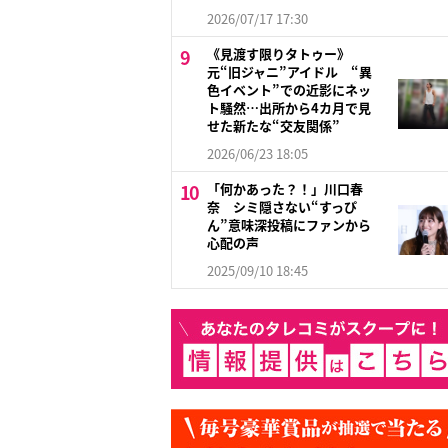
2026/07/17 17:30
《見渡す限りタトゥー》
元“旧ジャニ”アイドル “異
色イベント”での近影にネッ
ト騒然…出所から4カ月で見
せた新たな“交友関係”
2026/06/23 18:05
「何かあった？！」川口春
奈 シミ隠さない“すっぴ
ん”意味深投稿にファンから
心配の声
2025/09/10 18:45