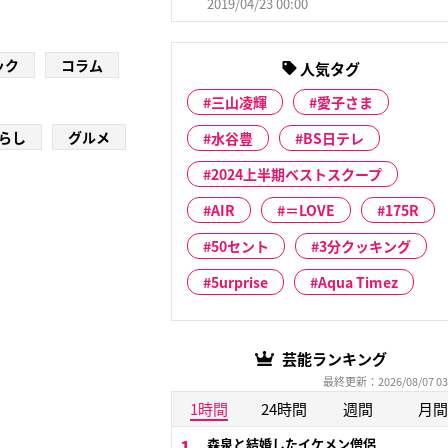
2019/04/23 00:00
ック
コラム
人気タグ
三山凌輝
愛子さま
らし
グルメ
水谷豊
BS日テレ
2024上半期ベストスクープ
AIR
＝LOVE
175R
50セント
3分クッキング
5urprise
Aqua Timez
芸能ランキング
最終更新：2026/08/07 03
1時間
24時間
週間
月間
森泉と結婚したイケメン僧侶