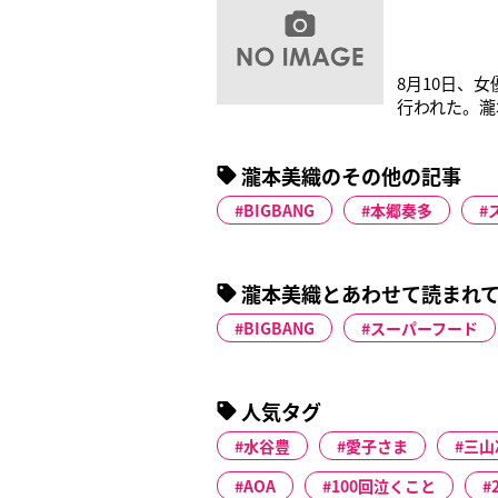
8月10日、
行われた。瀧
で、映画初主
寝る直前まで
瀧本美織のその他の記事
た、「海
BIGBANG
本郷奏多
瀧本美織とあわせて読まれ
BIGBANG
スーパーフード
人気タグ
水谷豊
愛子さま
三山
AOA
100回泣くこと