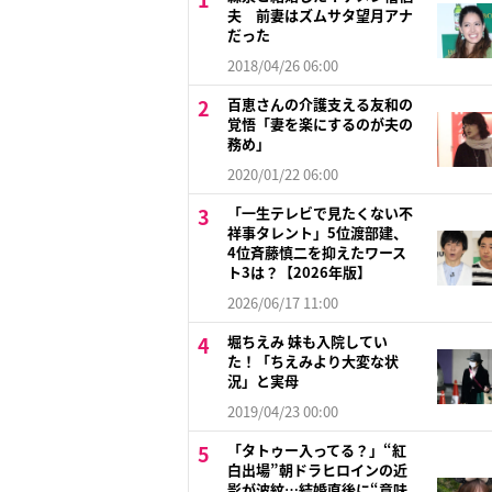
夫 前妻はズムサタ望月アナ
だった
2018/04/26 06:00
百恵さんの介護支える友和の
覚悟「妻を楽にするのが夫の
務め」
2020/01/22 06:00
「一生テレビで見たくない不
祥事タレント」5位渡部建、
4位斉藤慎二を抑えたワース
ト3は？【2026年版】
2026/06/17 11:00
堀ちえみ 妹も入院してい
た！「ちえみより大変な状
況」と実母
2019/04/23 00:00
「タトゥー入ってる？」“紅
白出場”朝ドラヒロインの近
影が波紋…結婚直後に“意味