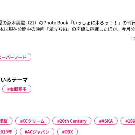
女優の瀧本美織（21）のPhoto Book『いっしょに走ろっ！！』の
本は現在公開中の映画『風立ちぬ』の声優に挑戦したほか、今月公
演を務める。 自身初となるPhoto Bookでは水着姿やすっぴん顔
#
ずっと撮られていて、本当に私の素顔が見られると思います」と
スーパーフード
ているテーマ
本郷奏多
凌輝
CCクリーム
20th Century
ASKA
18
2019年
ACジャパン
CBX