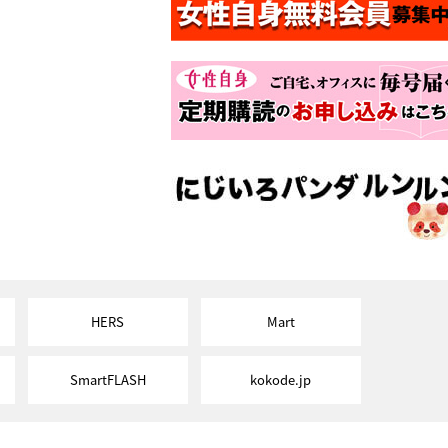
HERS
Mart
SmartFLASH
kokode.jp