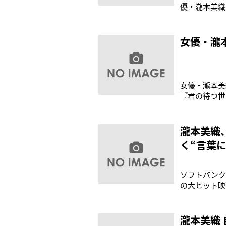
優・瀧本美織が
とが明らかと
RINO（ギタ
女優・瀧本
女優・瀧本美織
『君の待つ世
shibuya 
した。約30
瀧本美織、
く“言葉
ソフトバンク
の大ヒット映
たオリジナル
演には、全世
「金田一少年
瀧本美織