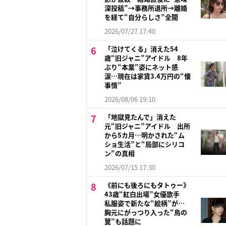
深投稿”→事務所退所→離婚
を経て“自分らしさ”全開
2026/07/27 17:40
「泣けてくる」消えた54
歳“旧ジャニ”アイドル 8年
ぶり“本業”姿にネット感
涙…現在は家賃3.4万円の“懐
事情”
2026/08/06 19:10
「地獄見たんで」消えた
元“旧ジャニ”アイドル 出所
から5カ月…明かされた“ム
ショ生活”と“局部にシリコ
ン”の真相
2026/07/15 17:30
《前にも後ろにもタトゥー》
43歳“紅白出場”女優歌手
私服姿で新たな“絵柄”が…
胸元にがっつり入った“鳥の
翼”も話題に