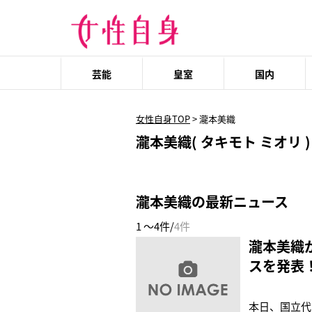
芸能
皇室
国内
女性自身TOP
>
瀧本美織
瀧本美織( タキモト ミオリ )
瀧本美織の最新ニュース
1 ～4件/
4件
瀧本美織が
スを発表
本日、国立代々