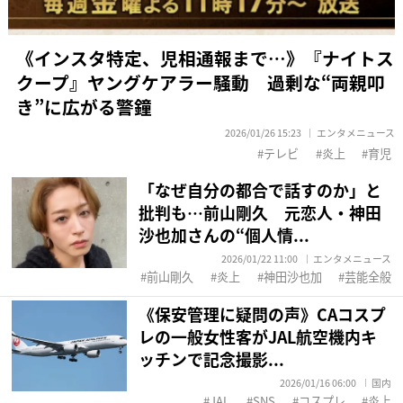
《インスタ特定、児相通報まで…》『ナイトス
クープ』ヤングケアラー騒動 過剰な“両親叩
き”に広がる警鐘
2026/01/26 15:23
エンタメニュース
テレビ
炎上
育児
「なぜ自分の都合で話すのか」と
批判も…前山剛久 元恋人・神田
沙也加さんの“個人情...
2026/01/22 11:00
エンタメニュース
前山剛久
炎上
神田沙也加
芸能全般
《保安管理に疑問の声》CAコスプ
レの一般女性客がJAL航空機内キ
ッチンで記念撮影...
2026/01/16 06:00
国内
JAL
SNS
コスプレ
炎上