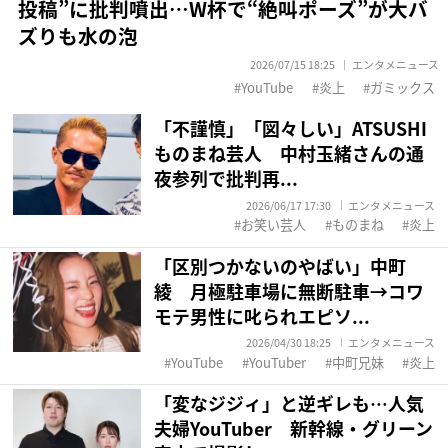
投稿”に批判噴出…W杯で“絶叫ポーズ”が大バ
ズりも水の泡
2026/07/15 18:25
エンタメニュース
YouTube
炎上
ガミックス
「不謹慎」「図々しい」ATSUSHI
ものまね芸人 中村玉緒さんの通
夜参列で批判再...
2026/06/17 17:30
エンタメニュース
お笑い芸人
ものまね
炎上
「区別つかないのやばい」中町
綾 月極駐車場に無断駐車→コワ
モテ男性に叱られエピソ...
2026/04/30 18:25
エンタメニュース
YouTube
YouTuber
中町兄妹
炎上
「変なジジィ」と逆ギレも…人気
夫婦YouTuber 新幹線・グリーン