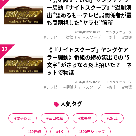
ー騒動『ナイトスクープ』“過剰演
出”認めるも…テレビ局関係者が最
も問題視した“ヤラセ”箇所
2026/01/27 16:20
エンタメニュース
テレビ
探偵ナイトスクープ
炎上
育児
10
《『ナイトスクープ』ヤングケア
ラー騒動》番組の締め演出での“5
文字”がさらなる炎上招いた？ ネ
ットで物議
2026/01/26 16:35
エンタメニュース
テレビ
探偵ナイトスクープ
炎上
育児
人気タグ
愛子さま
三山凌輝
水谷豊
2NE1
20世紀
4K
300円ショップ