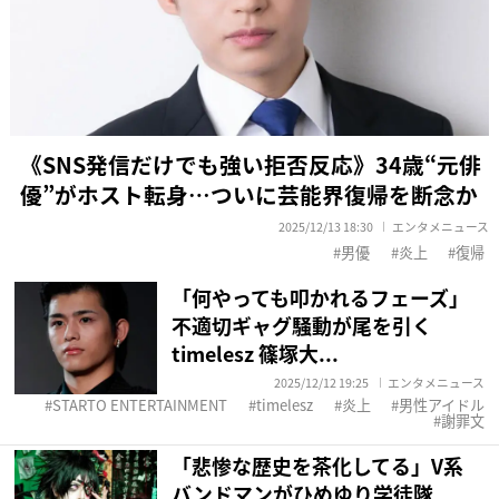
《SNS発信だけでも強い拒否反応》34歳“元俳
優”がホスト転身…ついに芸能界復帰を断念か
2025/12/13 18:30
エンタメニュース
男優
炎上
復帰
「何やっても叩かれるフェーズ」
不適切ギャグ騒動が尾を引く
timelesz 篠塚大...
2025/12/12 19:25
エンタメニュース
STARTO ENTERTAINMENT
timelesz
炎上
男性アイドル
謝罪文
「悲惨な歴史を茶化してる」V系
バンドマンがひめゆり学徒隊