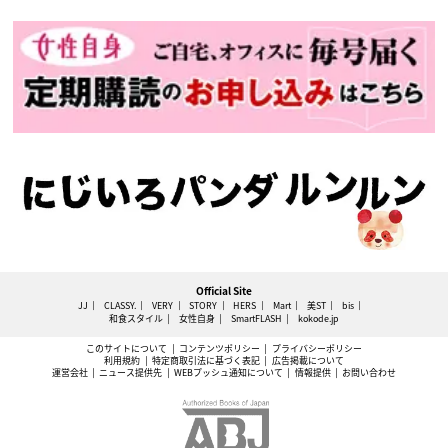
Official Site
JJ
CLASSY.
VERY
STORY
HERS
Mart
美ST
bis
和食スタイル
女性自身
SmartFLASH
kokode.jp
このサイトについて
コンテンツポリシー
プライバシーポリシー
利用規約
特定商取引法に基づく表記
広告掲載について
運営会社
ニュース提供先
WEBプッシュ通知について
情報提供
お問い合わせ