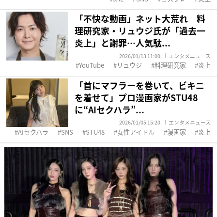
「不快な動画」ネット大荒れ 料
理研究家・リュウジ氏が「過去一
炎上」と謝罪…人気駄...
2026/01/13 11:00
エンタメニュース
YouTube
リュウジ
料理研究家
炎上
「首にマフラーを巻いて、ビキニ
を着せて」プロ漫画家がSTU48
に“AIセクハラ”...
2026/01/05 15:20
エンタメニュース
AIセクハラ
SNS
STU48
女性アイドル
漫画家
炎上