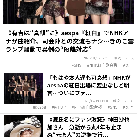
《有吉は“真顔”に》aespa『紅白』でNHKア
ナが曲紹介、司会陣との交流もナシ…きのこ雲
ランプ騒動で異例の“隔離対応”
2026/01/02 12:35
韓流ニュース
SNS
NHK紅白歌合戦
炎上
「もはや本人達も可哀想」NHKが
aespaの紅白出場に変更なしと明
言…ついにファ...
2025/12/19 11:00
韓流ニュース
aespa
K-POP
NHK紅白歌合戦
SNS
炎上
《源氏名にファン激怒》神田沙也
加さん 急逝から丸4年も止ま
ぬ“元恋人”の逆撫で行...