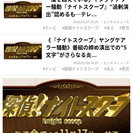
ー騒動『ナイトスクープ』“過剰演
出”認めるも…テレ...
2026/01/27 16:20
エンタメニュース
テレビ
探偵ナイトスクープ
炎上
育児
《『ナイトスクープ』ヤングケア
ラー騒動》番組の締め演出での“5
文字”がさらなる炎...
2026/01/26 16:35
エンタメニュース
テレビ
探偵ナイトスクープ
炎上
育児