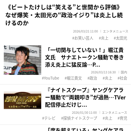
《ビートたけしは“笑える”と世間から評価》
なぜ爆笑・太田光の“政治イジり”は炎上し続
けるのか
2026/03/21 11:00
エンタメニュース
お笑い芸人
炎上
太田光
「一切関与していない！」堀江貴
文氏 サナエトークン騒動で巻き
添え炎上に猛反論…P...
2026/03/13 16:30
国内
YouTube
堀江貴文
政治
炎上
社会
『ナイトスクープ』ヤングケアラ
ー騒動で“両親叩き”が過熱…TVer
配信停止だけじ...
2026/01/30 11:00
エンタメニュース
テレビ
探偵ナイトスクープ
炎上
育児
「度を超えている」ヤングケアラ