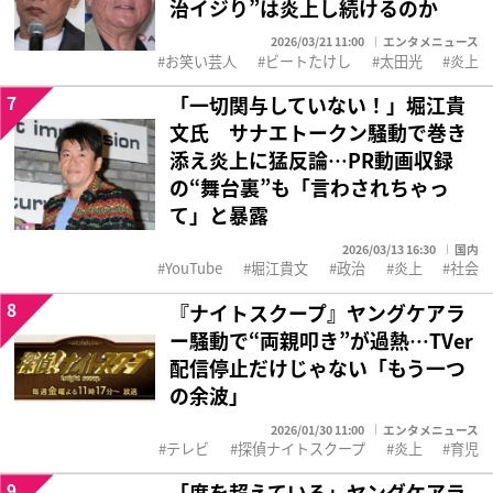
治イジり”は炎上し続けるのか
2026/03/21 11:00
エンタメニュース
お笑い芸人
ビートたけし
太田光
炎上
7
「一切関与していない！」堀江貴
文氏 サナエトークン騒動で巻き
添え炎上に猛反論…PR動画収録
の“舞台裏”も「言わされちゃっ
て」と暴露
2026/03/13 16:30
国内
YouTube
堀江貴文
政治
炎上
社会
8
『ナイトスクープ』ヤングケアラ
ー騒動で“両親叩き”が過熱…TVer
配信停止だけじゃない「もう一つ
の余波」
2026/01/30 11:00
エンタメニュース
テレビ
探偵ナイトスクープ
炎上
育児
9
「度を超えている」ヤングケアラ