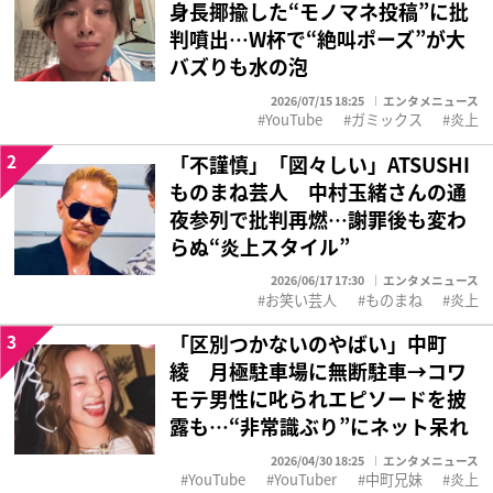
身長揶揄した“モノマネ投稿”に批
判噴出…W杯で“絶叫ポーズ”が大
バズりも水の泡
2026/07/15 18:25
エンタメニュース
YouTube
ガミックス
炎上
2
「不謹慎」「図々しい」ATSUSHI
ものまね芸人 中村玉緒さんの通
夜参列で批判再燃…謝罪後も変わ
らぬ“炎上スタイル”
2026/06/17 17:30
エンタメニュース
お笑い芸人
ものまね
炎上
3
「区別つかないのやばい」中町
綾 月極駐車場に無断駐車→コワ
モテ男性に叱られエピソードを披
露も…“非常識ぶり”にネット呆れ
2026/04/30 18:25
エンタメニュース
YouTube
YouTuber
中町兄妹
炎上