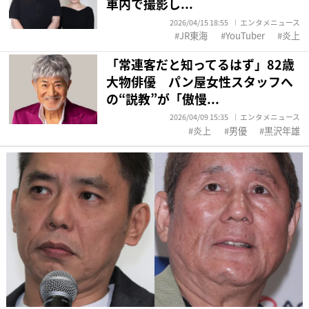
車内で撮影し...
2026/04/15 18:55
エンタメニュース
JR東海
YouTuber
炎上
「常連客だと知ってるはず」82歳
大物俳優 パン屋女性スタッフへ
の“説教”が「傲慢...
2026/04/09 15:35
エンタメニュース
炎上
男優
黒沢年雄