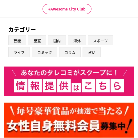
Awesome City Club
カテゴリー
芸能
皇室
国内
海外
スポーツ
ライフ
コミック
コラム
占い