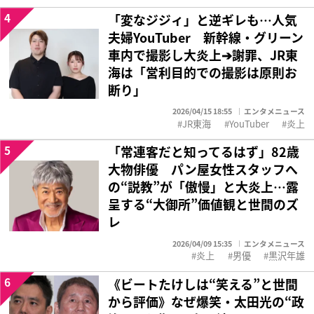
4
「変なジジィ」と逆ギレも…人気
夫婦YouTuber 新幹線・グリーン
車内で撮影し大炎上➔謝罪、JR東
海は「営利目的での撮影は原則お
断り」
2026/04/15 18:55
エンタメニュース
JR東海
YouTuber
炎上
5
「常連客だと知ってるはず」82歳
大物俳優 パン屋女性スタッフへ
の“説教”が「傲慢」と大炎上…露
呈する“大御所”価値観と世間のズ
レ
2026/04/09 15:35
エンタメニュース
炎上
男優
黒沢年雄
6
《ビートたけしは“笑える”と世間
から評価》なぜ爆笑・太田光の“政