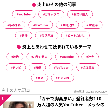
炎上のその他の記事
YouTube
ガミックス
お笑い芸人
ものまね
YouTuber
中町兄妹
JR東海
男優
黒沢年雄
ビートたけし
炎上とあわせて読まれているテーマ
政治
お笑い芸人
YouTube
社会
テレビ
男優
YouTuber
堀江貴文
育児
ものまね
炎上の人気記事
最終更新：2026/08/09 20:00
1
「ガチで胸糞悪い」登録者数110
万人超の人気YouTuber メッシの