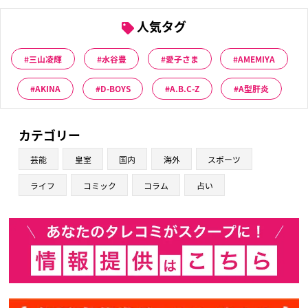
人気タグ
三山凌輝
水谷豊
愛子さま
AMEMIYA
AKINA
D-BOYS
A.B.C-Z
A型肝炎
カテゴリー
芸能
皇室
国内
海外
スポーツ
ライフ
コミック
コラム
占い