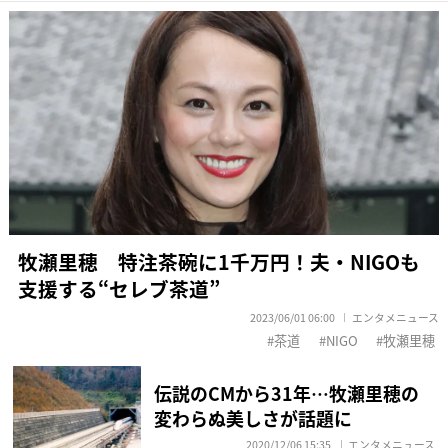
牧瀬里穂 特注茶碗に1千万円！夫・NIGOも
支援する“セレブ茶道”
2023/06/01 06:00
エンタメニュース
茶道
NIGO
牧瀬里穂
伝説のCMから31年…牧瀬里穂の
変わらぬ美しさが話題に
2020/12/06 15:35
エンタメニュース