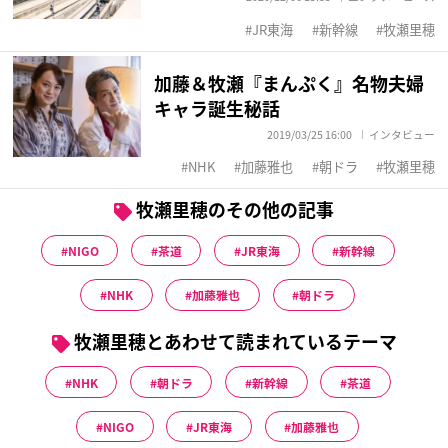
JR東海
新幹線
牧瀬里穂
加藤＆牧瀬『まんぷく』名物夫婦
キャラ誕生秘話
2019/03/25 16:00
インタビュー
NHK
加藤雅也
朝ドラ
牧瀬里穂
牧瀬里穂のその他の記事
NIGO
茶道
JR東海
新幹線
NHK
加藤雅也
朝ドラ
牧瀬里穂とあわせて読まれているテーマ
NHK
朝ドラ
新幹線
茶道
NIGO
JR東海
加藤雅也