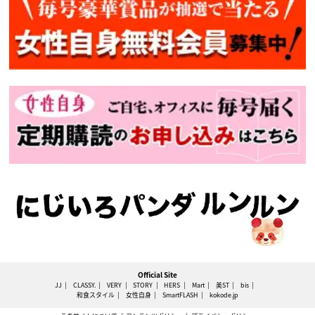
Official Site
JJ
CLASSY.
VERY
STORY
HERS
Mart
美ST
bis
和食スタイル
女性自身
SmartFLASH
kokode.jp