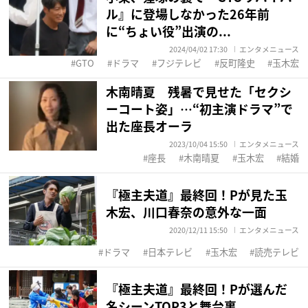
ル』に登場しなかった26年前
に“ちょい役”出演の...
2024/04/02 17:30
エンタメニュース
GTO
ドラマ
フジテレビ
反町隆史
玉木宏
木南晴夏 残暑で見せた「セクシ
ーコート姿」…“初主演ドラマ”で
出た座長オーラ
2023/10/04 15:50
エンタメニュース
座長
木南晴夏
玉木宏
結婚
『極主夫道』最終回！Pが見た玉
木宏、川口春奈の意外な一面
2020/12/11 15:50
エンタメニュース
ドラマ
日本テレビ
玉木宏
読売テレビ
『極主夫道』最終回！Pが選んだ
名シーンTOP3と舞台裏