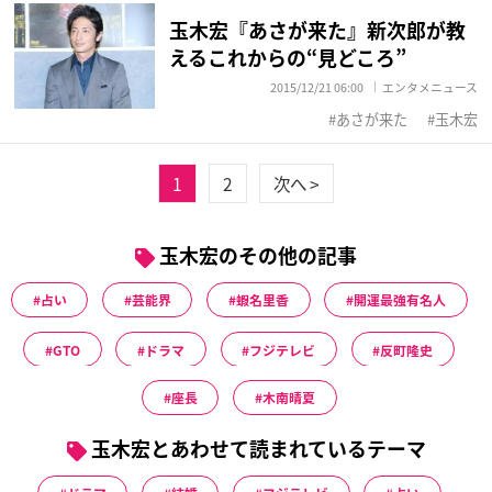
玉木宏『あさが来た』新次郎が教
えるこれからの“見どころ”
2015/12/21 06:00
エンタメニュース
あさが来た
玉木宏
1
2
次へ >
玉木宏のその他の記事
占い
芸能界
蝦名里香
開運最強有名人
GTO
ドラマ
フジテレビ
反町隆史
座長
木南晴夏
玉木宏とあわせて読まれているテーマ