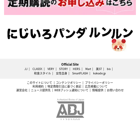
Official Site
JJ
CLASSY.
VERY
STORY
HERS
Mart
美ST
bis
和食スタイル
女性自身
SmartFLASH
kokode.jp
このサイトについて
コンテンツポリシー
プライバシーポリシー
利用規約
特定商取引法に基づく表記
広告掲載について
運営会社
ニュース提供先
WEBプッシュ通知について
情報提供
お問い合わせ
ABJマークは、この電子書店・電子書籍配信サービスが、著作権者からコンテンツ使用許諾を得た正
規版配信サービスであることを示す登録商標（登録番号 第6091713号）です。
本サイトに掲載されているすべての文章・画像の無断転載・複製行為を固く禁止します。すべて