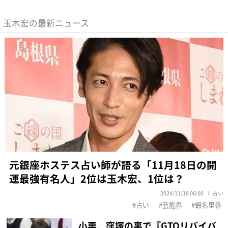
玉木宏の最新ニュース
元銀座ホステス占い師が語る「11月18日の開
運最強有名人」2位は玉木宏、1位は？
2024/11/18 06:00
占い
占い
芸能界
蝦名里香
小栗、窪塚の裏で『GTOリバイバ