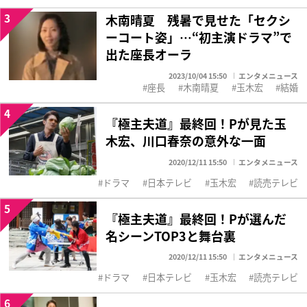
3
木南晴夏 残暑で見せた「セクシ
ーコート姿」…“初主演ドラマ”で
出た座長オーラ
2023/10/04 15:50
エンタメニュース
座長
木南晴夏
玉木宏
結婚
4
『極主夫道』最終回！Pが見た玉
木宏、川口春奈の意外な一面
2020/12/11 15:50
エンタメニュース
ドラマ
日本テレビ
玉木宏
読売テレビ
5
『極主夫道』最終回！Pが選んだ
名シーンTOP3と舞台裏
2020/12/11 15:50
エンタメニュース
ドラマ
日本テレビ
玉木宏
読売テレビ
6