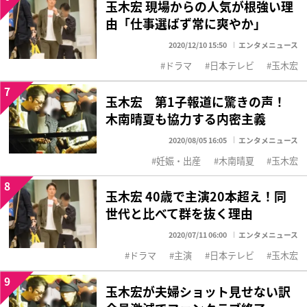
玉木宏 現場からの人気が根強い理
由「仕事選ばず常に爽やか」
2020/12/10 15:50
エンタメニュース
ドラマ
日本テレビ
玉木宏
7
玉木宏 第1子報道に驚きの声！
木南晴夏も協力する内密主義
2020/08/05 16:05
エンタメニュース
妊娠・出産
木南晴夏
玉木宏
8
玉木宏 40歳で主演20本超え！同
世代と比べて群を抜く理由
2020/07/11 06:00
エンタメニュース
ドラマ
主演
日本テレビ
玉木宏
9
玉木宏が夫婦ショット見せない訳