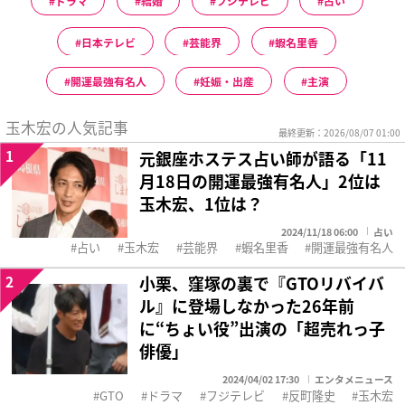
ドラマ
結婚
フジテレビ
占い
日本テレビ
芸能界
蝦名里香
開運最強有名人
妊娠・出産
主演
玉木宏の人気記事
最終更新：2026/08/07 01:00
1
元銀座ホステス占い師が語る「11
月18日の開運最強有名人」2位は
玉木宏、1位は？
2024/11/18 06:00
占い
占い
玉木宏
芸能界
蝦名里香
開運最強有名人
2
小栗、窪塚の裏で『GTOリバイバ
ル』に登場しなかった26年前
に“ちょい役”出演の「超売れっ子
俳優」
2024/04/02 17:30
エンタメニュース
GTO
ドラマ
フジテレビ
反町隆史
玉木宏