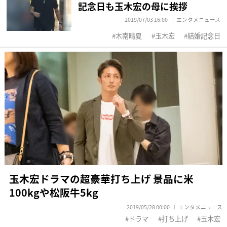
記念日も玉木宏の母に挨拶
2019/07/03 16:00
エンタメニュース
木南晴夏
玉木宏
結婚記念日
玉木宏ドラマの超豪華打ち上げ 景品に米
100kgや松阪牛5kg
2019/05/28 00:00
エンタメニュース
ドラマ
打ち上げ
玉木宏