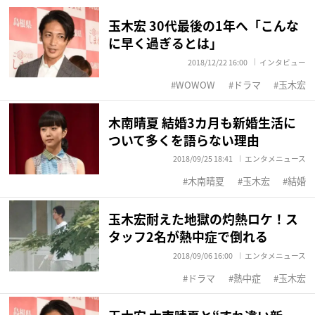
玉木宏 30代最後の1年へ「こんな
に早く過ぎるとは」
2018/12/22 16:00
インタビュー
WOWOW
ドラマ
玉木宏
木南晴夏 結婚3カ月も新婚生活に
ついて多くを語らない理由
2018/09/25 18:41
エンタメニュース
木南晴夏
玉木宏
結婚
玉木宏耐えた地獄の灼熱ロケ！ス
タッフ2名が熱中症で倒れる
2018/09/06 16:00
エンタメニュース
ドラマ
熱中症
玉木宏