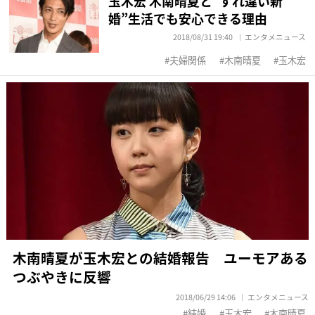
玉木宏 木南晴夏と“すれ違い新
婚”生活でも安心できる理由
2018/08/31 19:40
エンタメニュース
夫婦関係
木南晴夏
玉木宏
木南晴夏が玉木宏との結婚報告 ユーモアある
つぶやきに反響
2018/06/29 14:06
エンタメニュース
結婚
玉木宏
木南晴夏