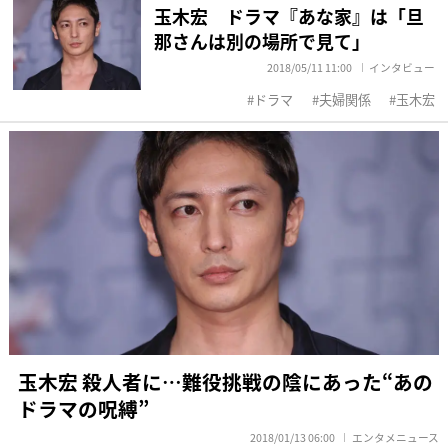
玉木宏 ドラマ『あな家』は「旦
那さんは別の場所で見て」
2018/05/11 11:00
インタビュー
ドラマ
夫婦関係
玉木宏
玉木宏 殺人者に…難役挑戦の陰にあった“あの
ドラマの呪縛”
2018/01/13 06:00
エンタメニュース