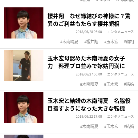
櫻井翔 なぜ縁結びの神様に？驚
異のご利益もたらす櫻井顔相
2018/06/28 06:00
エンタメニュース
木南晴夏
櫻井翔
玉木宏
顔相
玉木宏母認めた木南晴夏の女子
力 料理プロ並みで嫁姑円満に
2018/06/27 06:00
エンタメニュース
木南晴夏
玉木宏
結婚
玉木宏と結婚の木南晴夏 名脇役
目指すようになった大きな転機
2018/06/22 17:08
エンタメニュース
木南晴夏
玉木宏
結婚