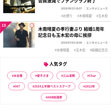
会員激減でファンクラブ終了
2019/09/23 16:57
エンタメニュース
お祭り
木南晴夏
玉木宏
10
木南晴夏の孝行妻ぶり 結婚1周年
記念日も玉木宏の母に挨拶
2019/07/03 16:00
エンタメニュース
木南晴夏
玉木宏
結婚記念日
人気タグ
水谷豊
愛子さま
三山凌輝
Char
007
2024上半期ベストスクープ
2022年
AKB総選挙