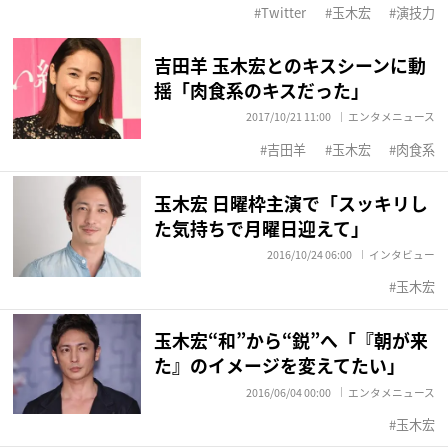
Twitter
玉木宏
演技力
吉田羊 玉木宏とのキスシーンに動
揺「肉食系のキスだった」
2017/10/21 11:00
エンタメニュース
吉田羊
玉木宏
肉食系
玉木宏 日曜枠主演で「スッキリし
た気持ちで月曜日迎えて」
2016/10/24 06:00
インタビュー
玉木宏
玉木宏“和”から“鋭”へ「『朝が来
た』のイメージを変えてたい」
2016/06/04 00:00
エンタメニュース
玉木宏