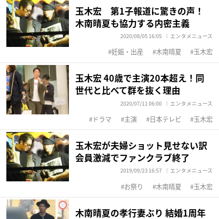
玉木宏 第1子報道に驚きの声！
木南晴夏も協力する内密主義
2020/08/05 16:05
エンタメニュース
妊娠・出産
木南晴夏
玉木宏
玉木宏 40歳で主演20本超え！同
世代と比べて群を抜く理由
2020/07/11 06:00
エンタメニュース
ドラマ
主演
日本テレビ
玉木宏
玉木宏が夫婦ショット見せない訳
会員激減でファンクラブ終了
2019/09/23 16:57
エンタメニュース
お祭り
木南晴夏
玉木宏
木南晴夏の孝行妻ぶり 結婚1周年