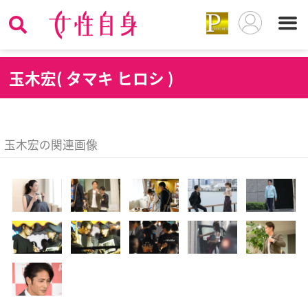
玉
木宏( タマキ ヒロシ )
玉木宏の関連画像