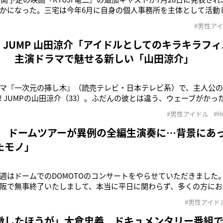
かになった。三宅は今年6月に自身の個人事務所を主体として活動
23年7月から滝沢秀明さん（44）が立ち上げた事務所TOBEに所属
#男性ア
連携しながら引き続きサポートし、ファンクラブの運営などを担っ
Say! JUMP 山田涼介「アイドルとしてのキラキラ
」 主演ドラマで魅せる新しい「山田涼介」
マ『一次元の挿し木』（読売テレビ・日本テレビ系）で、主人公
Say! JUMPの山田涼介（33）。ふだんの彼とは違う、ウェーブがか
一環なのだという。「原作と脚本を読ませていただいて、僕の中に
#男性アイドル
#H
悠は人見知りで周囲とのコミュニケーションにエラーを起こすタ
た義理の妹
TO ドームツアーが異例の全編生演奏に…背景にあ
たモノ」
週はドームでのDOMOTOのコンサートをやらせていただきました
阪で無事終了いたしまして、本当に平日に関わらず、多くの方にお
しゃる方も多かったようですね。本当にありがたいなと思っておりま
#男性アイド
DOMOTOのどんなもんヤ！』（文化放送）で、堂本光一（47）が7
、2
徹したほうが」大倉忠義 ドキュメンタリー番組