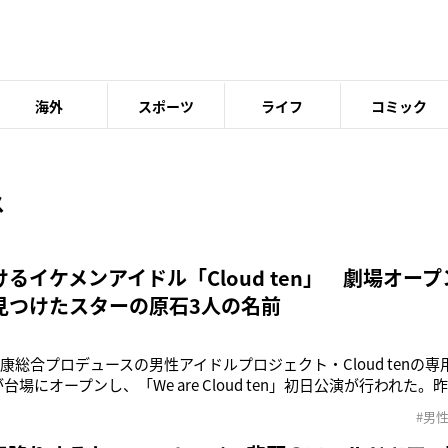
海外
スポーツ
ライフ
コミック
ス
るイケメンアイドル「Cloud ten」 劇場オー
見つけたスターの原石3人の名前
康総合プロデュースの男性アイドルプロジェクト・Cloud tenの専用シ
」が台場にオープンし、「We are Cloud ten」初日公演が行われ
た30名の精鋭たちが歌い踊り、それぞれの個性を生かしたパフォ
#男
了した。劇場に足を踏み入れると、まず客席と舞台の近さにドキド