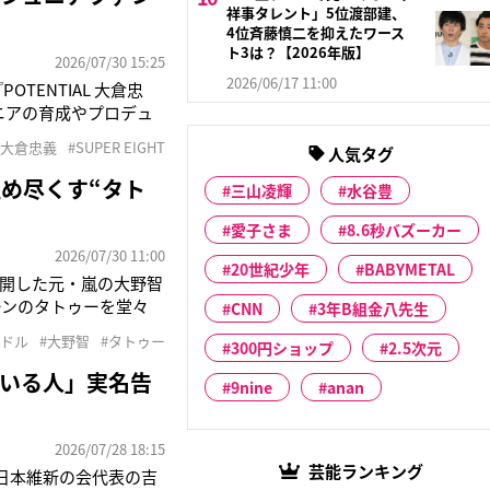
祥事タレント」5位渡部建、
4位斉藤慎二を抑えたワース
ト3は？【2026年版】
2026/07/30 15:25
2026/06/17 11:00
OTENTIAL 大倉忠
ュニアの育成やプロデュ
れない、大倉のアイドル
#大倉忠義
#SUPER EIGHT
人気タグ
配信を待ち望む声
め尽くす“タト
三山凌輝
水谷豊
愛子さま
8.6秒バズーカー
2026/07/30 11:00
20世紀少年
BABYMETAL
を公開した元・嵐の大野智
ーンのタトゥーを堂々
CNN
3年B組金八先生
泉入れない…》《復帰す
イドル
#大野智
#タトゥー
300円ショップ
2.5次元
トライブ終えたんだから
いる人」実名告
9nine
anan
2026/07/28 18:15
芸能ランキング
日本維新の会代表の吉