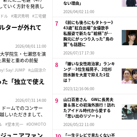
ない理由」
していく方針を発表し
2026/04/02 11:00
していましたが、今後は
イドル
#滝沢秀明
#三宅健
ていくそうです。もと
《前にも後ろにもタトゥー》
フィルターが外れて
43歳“紅白出場”女優歌手
私服姿で新たな“絵柄”が…
胸元にがっつり入った“鳥の
翼”も話題に
2026/08/01 11:00
2026/07/17 17:30
の大学院生・七瀬悠を演
った黒髪と重めの前髪
「嫌いな女性政治家」ランキ
生まれたイメージを形
ング…3位生稲晃子、2位杉
ey! Say! JUMP
#山田涼介
イプだと思うし、唯一
田水脈を大差で抑えた1位
った「独立で使え
は？
2023/12/16 06:00
山口百恵さん GWに長男夫
2026/07/31 14:00
妻＆孫との初海外旅行！訪れ
。ドームでのコンサー
たアイドル時代から愛する
越しいただきまして、
「思い出のリゾート」
す――」7月28日放
ル
#堂本光一
#DOMOTO
2026/05/22 11:00
月15、16日に東京ドー
でジュニアファン
「一生テレビで見たくない不