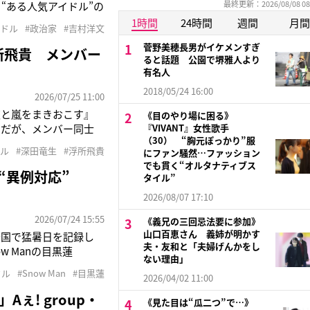
最終更新：2026/08/08 08
“ある人気アイドル”の
向いている人の素質
1時間
24時間
週間
月間
イドル
#政治家
#吉村洋文
丈夫」と回答。さら
菅野美穂長男がイケメンすぎ
所飛貴 メンバー
ると話題 公園で堺雅人より
有名人
2018/05/24 16:00
2026/07/25 11:00
恋と嵐をまきおこす』
《目のやり場に困る》
ーだが、メンバー同士
『VIVANT』女性歌手
（30） “胸元ぽっかり”服
です。事務所の先輩に
ドル
#深田竜生
#浮所飛貴
にファン騒然…ファッション
なので今から楽しみで
でも貫く“オルタナティブス
“異例対応”
タイル”
2026/08/07 17:10
2026/07/24 15:55
《義兄の三回忌法要に参加》
山口百恵さん 義姉が明かす
全国で猛暑日を記録し
夫・友和と「夫婦げんかをし
w Manの目黒蓮
ない理由」
ため、滞在しているカナ
ドル
#Snow Man
#目黒蓮
2026/04/02 11:00
いる目黒だが、日本のフ
! group・
《見た目は“瓜二つ”で…》