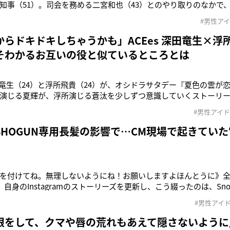
知事（51）。司会を務める二宮和也（43）とのやり取りのなかで、
ことがSNSで波紋を広げている。番組内で、二宮から「政治家に
#男性ア
れた吉村氏は、「ポジティブでへこたれない人、知識はなくても大
そうした資質を備
からドキドキしちゃうかも」ACEes 深田竜生×浮
そわかるお互いの役と似ているところとは
深田竜生（24）と浮所飛貴（24）が、オシドラサタデー『夏色の雲が
演じる夏輝が、浮所演じる蒼汰を少しずつ意識していくストーリ
じる意気込みは？深田：相手が浮所くんなので、僕はすごく心強い
#男性アイ
は何度か演じたことがあるんですが、メンバーに対しては初めて
照れてしまいそうな
SHOGUN専用長髪の影響で…CM現場で起きていた
を付けてね。無理しないようにね！お願いしますよほんとうに》
、自身のInstagramのストーリーズを更新し、こう綴ったのは、Sno
ィズニープラスで配信される『SHOGUN 将軍』シーズン2の撮影の
#男性アイ
ンに向けて熱中症の注意喚起を行っていた。異国の地で奮闘して
給
をして、クマや唇の荒れもあえて隠さないように」Aぇ