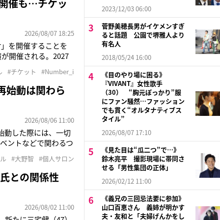
ー開催も…チケッ
2023/12/03 06:00
菅野美穂長男がイケメンすぎ
2026/08/07 18:25
ると話題 公園で堺雅人より
有名人
Tour」を開催することを
が開催される。2027
2018/05/24 16:00
ber_iといえば、2023年
ル
#チケット
#Number_i
《目のやり場に困る》
『VIVANT』女性歌手
再始動は関わら
（30） “胸元ぽっかり”服
にファン騒然…ファッション
でも貫く“オルタナティブス
タイル”
2026/08/06 11:00
始動した際には、一切
2026/08/07 17:10
ベントなどで関わるつ
《見た目は“瓜二つ”で…》
日に、個人サロン「さ
ドル
#大野智
#個人サロン
鈴木亮平 撮影現場に帯同さ
野智（45）。リゾート
せる「男性集団の正体」
明氏との関係性
2026/02/12 11:00
《義兄の三回忌法要に参加》
2026/08/02 11:00
山口百恵さん 義姉が明かす
夫・友和と「夫婦げんかをし
れ、新たに三宅健（47）