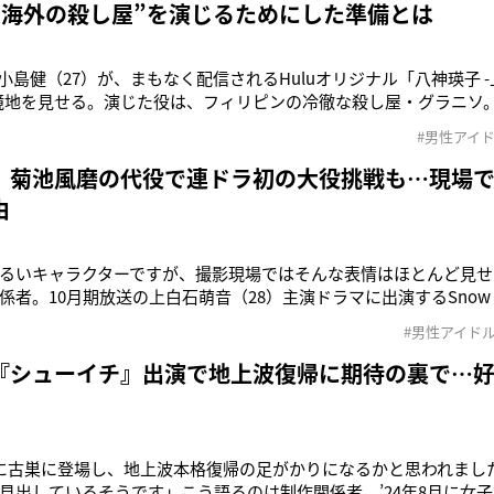
“海外の殺し屋”を演じるためにした準備とは
upの小島健（27）が、まもなく配信されるHuluオリジナル「八神瑛子 
境地を見せる。演じた役は、フィリピンの冷徹な殺し屋・グラニソ
ーンにも挑戦している。「昔から敵のキャラクターに心を引かれる
#男性アイ
いただけてとてもうれしかったです。英語もアクションも本当に難
た
 菊池風磨の代役で連ドラ初の大役挑戦も…現場で
由
るいキャラクターですが、撮影現場ではそんな表情はほとんど見せ
係者。10月期放送の上白石萌音（28）主演ドラマに出演するSnow 
レッシャーに晒されているという。そもそも向井は、同ドラマには
#男性アイド
った。「当初は菊池風磨さん（31）がキャスティングされていまし
養。
『シューイチ』出演で地上波復帰に期待の裏で…
に古巣に登場し、地上波本格復帰の足がかりになるかと思われまし
見出しているそうです」こう語るのは制作関係者。’24年8月に女子