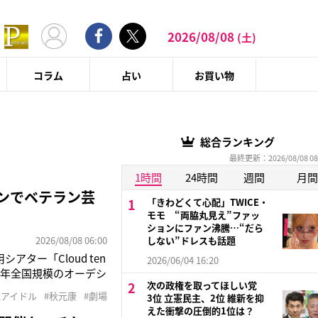
2026/08/08
(土)
コラム
占い
お買い物
総合ランキング
最終更新：2026/08/08 08
1時間
24時間
週間
月間
プンでベテラン芸
「きわどくて心配」TWICE・
モモ “両脇丸見え”ファッ
ションにファン沸騰…“だら
2026/08/08 06:00
しない”ドレスも話題
アター「Cloud ten
2026/06/04 16:20
た。昨年全国規模のオーデシ
次の政権を取ってほしい党
ーマンスを披露。満席
性アイドル
#秋元康
#劇場
3位 立憲民主、2位 維新を抑
キ。「す
えた衝撃の圧倒的1位は？