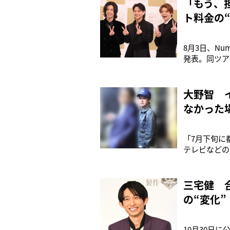
「もう、
ト料金の
8月3日、Num
発表。同ツア
年には海外公演「
の結成当初か
大野智 
なかった
「7月下旬に
テレビなどの
もりで、打ち
と島」をオー
ホテルを経営
三宅健 
の“変化”
10月30日に