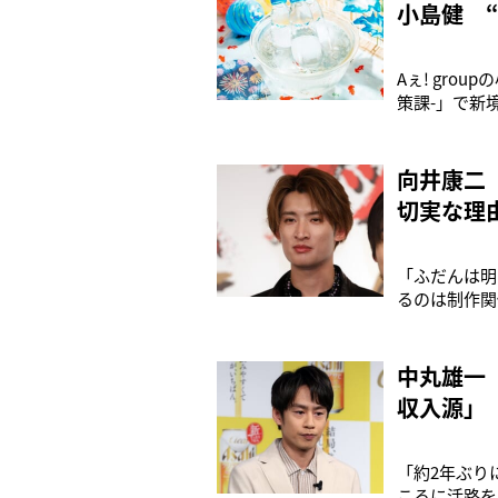
小島健 
Aぇ! gro
策課-」で新
アクションシ
ダークな役を
あるのみでし
向井康二
切実な理
「ふだんは明
るのは制作関
が、大きなプ
が立ったのだ
により一時休
中丸雄一
収入源」
「約2年ぶり
ころに活路を