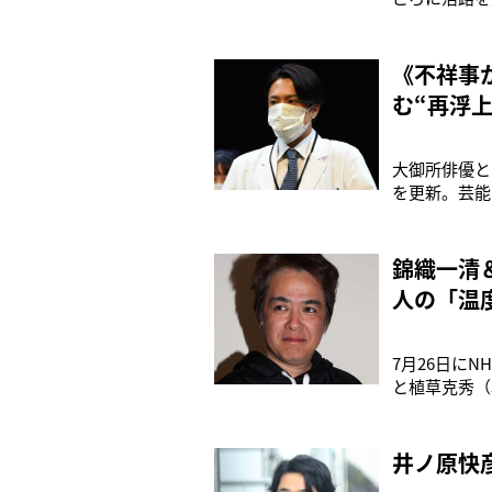
会”が報じら
年ぶりにかつ
博之社長（6
《不祥事
む“再浮
大御所俳優と
を更新。芸能
も自身のIn
る。実は2人
フを楽
錦織一清
人の「温
7月26日に
と植草克秀（
年代の音楽シ
『ABC』な
でレ
井ノ原快