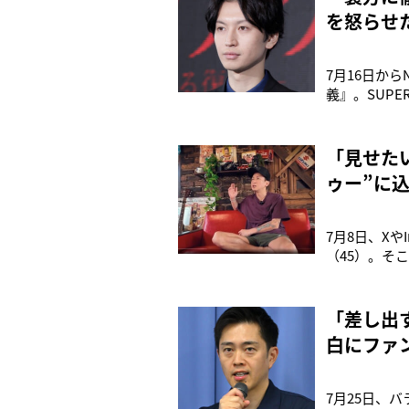
を怒らせた
7月16日からN
義』。SUP
ースも手掛け
プロデューサ
「見せた
ゥー”に
7月8日、X
（45）。そ
と披露し、す
る気ない…》
もういいんじ
「差し出
白にファ
7月25日、