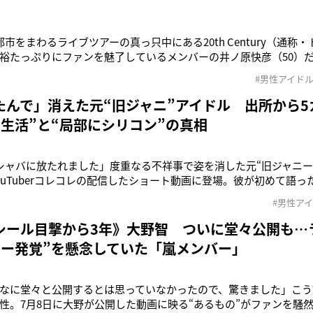
都市をまわるライブツアーの真っ只中にある20th Century（通称
裕たっぷりにファンを魅了しているメンバーの井ノ原快彦（50）
ンサーを務めるジュニアたちによるある深刻な“迷走”が起きてい
#男性アイド
の間で、『井ノ原さんをどう呼ぶべきか』という問題が勃発してい
係者。井
たんで」消えた元“旧ジャニ”アイドル 出所から5
ョ生活”と“局部にシリコン”の真相
シャバに放たれました」度重なる不祥事で姿を消した元“旧ジャニーズ
ouTuberコレコレの配信したショート動画に登場。彼が初めて語った
ネットは騒然となっていて――。その人物とは、元KAT-TUNの田中聖
#男性ア
所から契約解除を言い渡されて以降、薬物使用による逮捕などで
シール目撃から3年》大野智 ついに堂々公開も…
ゥー発覚”を懸念していた「嵐メンバー」
なに堂々と公開するとは思っていなかったので、驚きました」こう
性。7月8日に大野が公開した動画に映る“あるもの”がファンを騒