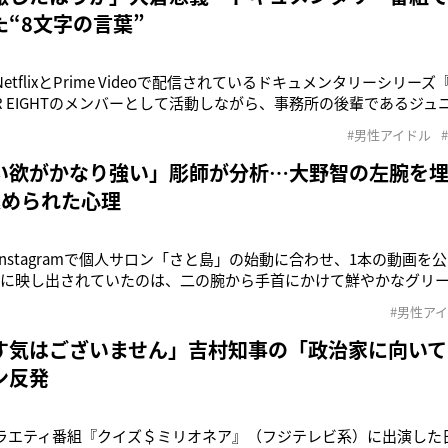
“8文字の言葉”
etflixとPrime Videoで配信されているドキュメンタリーシリーズ『P
ER EIGHTのメンバーとして活動しながら、事務所の後輩であるジ
ている大倉忠義（41）に密着した番組だ。ふだんはなかなか見ら
#男性アイドル
ーとしての一面に迫った内容ということで、情報が公開されると
い欲がかなり強い」彫師が分析…大野智の左腕を埋
込められた心理
やInstagramで個人サロン「さと島」の始動に合わせ、1本の動画
こに映し出されていたのは、二の腕から手首にかけて鮮やかなグリ
っかりリラックスした様子の彼の姿だった。SNS上では《もう温
#男性ア
と困惑や心配の声が上がる一方で、《きれいな色》《無事にラス
ゃない
す気はございません」吉村知事の「政治家に向いて
ン反発
バラエティ番組『クイズ＄ミリオネア』（フジテレビ系）に出演した