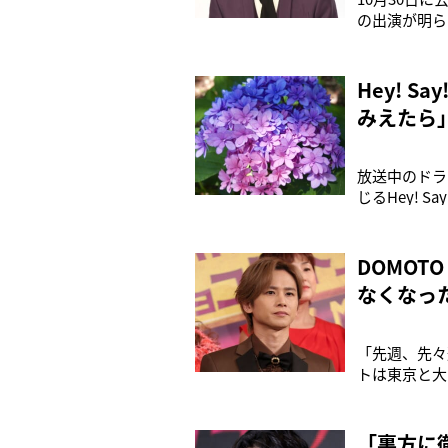
の出演が明ら
ていた。「’
個人事務所と
もと2人は
Hey! 
みえたら
放送中のドラ
じるHey! 
は、役作りの
にしました。
の拠り所だっ
DOMO
なくなっ
「先週、先々
トは東京と大
初めていらっ
送のラジオ『
ムで、7月22
「裏方に