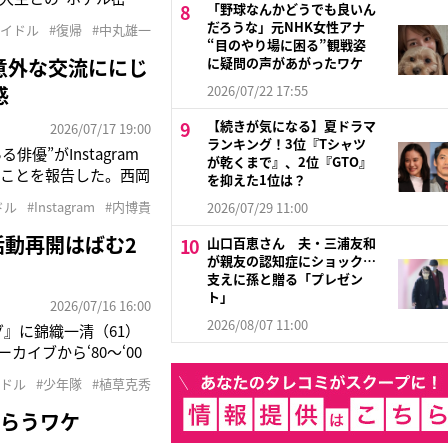
「野球なんかどうでも良いん
させ、今年6月には約2
だろうな」元NHK女性アナ
アイドル
#復帰
#中丸雄一
。「日本テレビの福田
“目のやり場に困る”観戦姿
意外な交流ににじ
に疑問の声があがったワケ
感
2026/07/22 17:55
【続きが気になる】夏ドラマ
2026/07/17 19:00
ランキング！3位『Tシャツ
”がInstagram
が乾くまで』、2位『GTO』
だことを報告した。西岡
を抑えた1位は？
に驚く声が相次いでい
ドル
#Instagram
#内博貴
2026/07/29 11:00
グでも、その俳優とゴル
活動再開はばむ2
山口百恵さん 夫・三浦友和
が親友の認知症にショック…
支えに孫と贈る「プレゼン
ト」
2026/07/16 16:00
2026/08/07 11:00
グ』に錦織一清（61）
イブから‘80～‘00
 BLUE』や
イドル
#少年隊
#植草克秀
12月に『仮面舞踏会』
めらうワケ