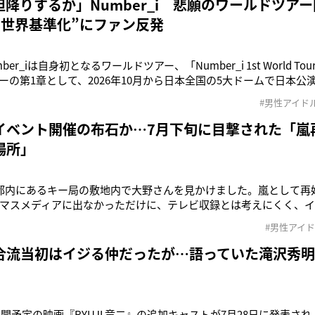
担降りするか」Number_i 悲願のワールドツア
“世界基準化”にファン反発
ber_iは自身初となるワールドツアー、「Number_i 1st World 
ーの第1章として、2026年10月から日本全国の5大ドームで日本公演
Chapter 2 : Asia ＆ North America」が予定されている。Num
#男性アイド
ら「海外で活躍できるグループ
イベント開催の布石か…7月下旬に目撃された「嵐
場所」
都内にあるキー局の敷地内で大野さんを見かけました。嵐として再
マスメディアに出なかっただけに、テレビ収録とは考えにくく、イ
合わせに訪れていたのではないでしょうか」（芸能関係者）7月15
#男性アイ
プンし、頻繁にブログを更新するなど、ファンとの交流を重ねる大
する宮古島には戻
合流当初はイジる仲だったが…語っていた滝沢秀
公開予定の映画『RYUJI 竜二』の追加キャストが7月28日に発表さ