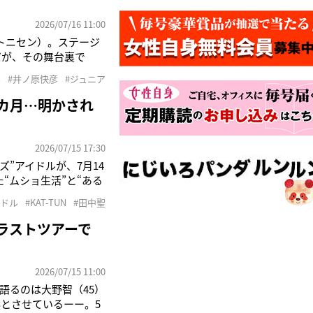
2026/07/16 11:00
・トニセン）。ステージ
だが、その舞台裏で
たという。「実は現場の
ル
#井ノ原快彦
#ジュニア
たんです」そう明かす
カ月…明かされ
2026/07/15 17:30
”アイドルが、7月14
“ムショ生活”と“ある
（40）。’13年に旧ジ
イドル
#KAT-TUN
#田中聖
世間を騒がせてき
ラストツアーで
2026/07/15 11:00
語るのは大野智（45）
然とさせているーー。5