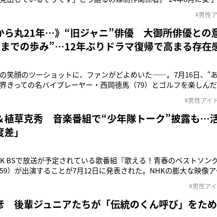
れた中丸雄一（42）。無期限活動自粛を経て’25年1月に活動を再開
#男性
てのレギュラー番組『シューイチ』（日本テレビ系）に出演した
4）は昨年2
から丸21年…》“旧ジャニ”俳優 大御所俳優との
上までの歩み”…12年ぶりドラマ復帰で高まる存在
の笑顔のツーショットに、ファンがどよめいた――。7月16日、“ある俳優
界きっての名バイプレーヤー・西岡德馬（79）とゴルフを楽しん
stagramでツーショットを公開しており、世代を超えた意外な交流
#男性アイ
の親交は今回に始まったものではない。西岡は2023年10月のブロ
＆植草克秀 音楽番組で“少年隊トーク”披露も…
度差」
NHK BSで放送が予定されている歌番組『歌える！青春のベストソン
59）が出演することが7月12日に発表された。NHKの膨大な映像アーカ
ーンをピックアップして振り返る同番組。少年隊のヒット曲『STRIPE
#男性ア
どの映像を見ながら当時の貴重な裏話が明かされるという。「`85年
彦 後輩ジュニアたちが「伝統のくん呼び」をた