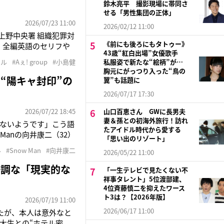
鈴木亮平 撮影現場に帯同さ
せる「男性集団の正体」
2026/07/23 11:00
2026/02/12 11:00
-上野中央署 組織犯罪対
《前にも後ろにもタトゥー》
。全編英語のセリフや
43歳“紅白出場”女優歌手
ことが多かったので、
ドル
#Aぇ! group
#小島健
私服姿で新たな“絵柄”が…
しくて、とにかく練習
胸元にがっつり入った“鳥の
“陽キャ封印”の
翼”も話題に
2026/07/17 17:30
2026/07/22 18:45
山口百恵さん GWに長男夫
妻＆孫との初海外旅行！訪れ
ないようです」こう語
たアイドル時代から愛する
Manの向井康二（32）
「思い出のリゾート」
“代役”として白羽の矢
ル
#Snow Man
#向井康二
2026/05/22 11:00
たが、4月に喉の不調
好調な「現実的な
「一生テレビで見たくない不
祥事タレント」5位渡部建、
4位斉藤慎二を抑えたワース
ト3は？【2026年版】
2026/07/19 11:00
2026/06/17 11:00
たが、本人は意外なと
大生との“ホテル密