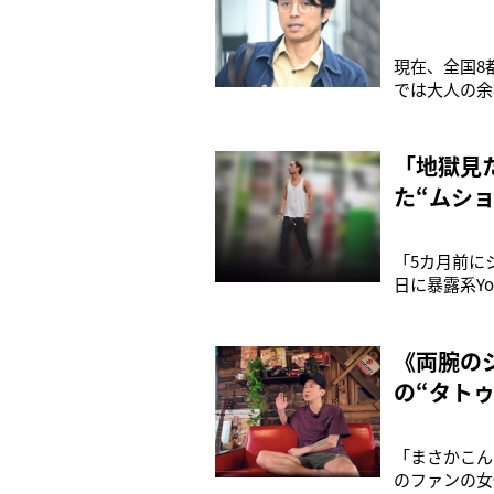
現在、全国8
では大人の余
は、バックダ
ジュニアたち
のは、音楽関
「地獄見
た“ムシ
「5カ月前に
日に暴露系Y
噂”の真相に
ャニーズ事務
た。’23
《両腕の
の“タト
「まさかこん
のファンの女