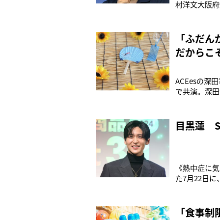
村洋文大阪府
名前を出した
は？」と問わ
に、芸能人で
「ふだん
だからこ
ACEesの
で共演。深田
で恋物語を演
恋心を抱く役
す。でも少し
目黒蓮 
《熱中症に気
た7月22日に
（29）。デ
ダから、ファ
ァンへの“供
「食事制限