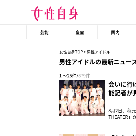
芸能
皇室
国内
女性自身TOP
>
男性アイドル
男性アイドルの最新ニュー
1 ～25件/
879件
会いに行け
能記者が
8月2日、秋元
THEATER
ョンで選ばれ
のファンを魅