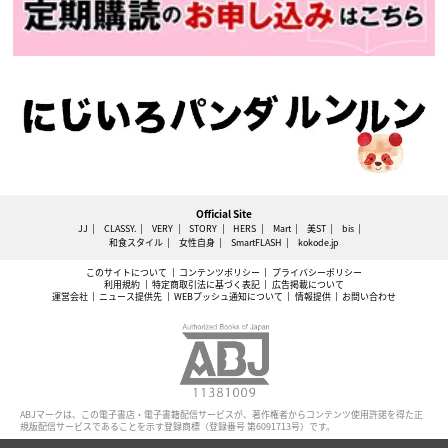
Official Site
JJ
CLASSY.
VERY
STORY
HERS
Mart
美ST
bis
和食スタイル
女性自身
SmartFLASH
kokode.jp
このサイトについて
コンテンツポリシー
プライバシーポリシー
利用規約
特定商取引法に基づく表記
広告掲載について
運営会社
ニュース提供先
WEBプッシュ通知について
情報提供
お問い合わせ
ABJマークは、この電子書店・電子書籍配信サービスが、著作権者からコンテンツ使用許諾を得た正
規版配信サービスであることを示す登録商標（登録番号 第6091713号）です。