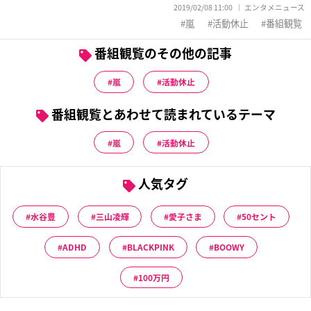
2019/02/08 11:00
エンタメニュース
嵐
活動休止
番組観覧
番組観覧のその他の記事
嵐
活動休止
番組観覧とあわせて読まれているテーマ
嵐
活動休止
人気タグ
水谷豊
三山凌輝
愛子さま
50セント
ADHD
BLACKPINK
BOOWY
100万円