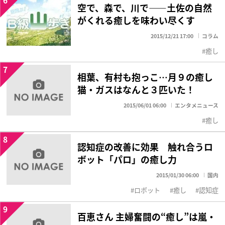
空で、森で、川で――土佐の自然
がくれる癒しを味わい尽くす
2015/12/21 17:00
コラム
癒し
7
相葉、有村も抱っこ…月９の癒し
猫・ガスはなんと３匹いた！
2015/06/01 06:00
エンタメニュース
癒し
8
認知症の改善に効果 触れ合うロ
ボット「パロ」の癒し力
2015/01/30 06:00
国内
ロボット
癒し
認知症
9
百恵さん 主婦奮闘の“癒し”は嵐・