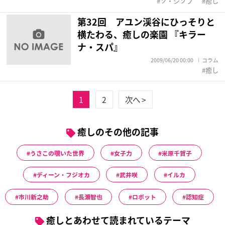
ソ・ジソブ
癒し
第32回 アユン渓谷にひっそりと
横たわる、癒しの楽園 『キラー
ナ・スパ』
2009/06/20 00:00
コラム
癒し
1
2
次へ >
癒しのその他の記事
うさこの覗いた世界
女子力
米原千賀子
ディーン・フジオカ
武井咲
イルカ
市川新之助
長瀬智也
ロボット
認知症
癒しとあわせて読まれているテーマ