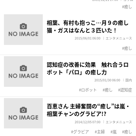
癒し
相葉、有村も抱っこ…月９の癒し
猫・ガスはなんと３匹いた！
2015/06/01 06:00
エンタメニュース
癒し
認知症の改善に効果 触れ合うロ
ボット「パロ」の癒し力
2015/01/30 06:00
国内
ロボット
癒し
認知症
百恵さん 主婦奮闘の“癒し”は嵐・
相葉チャンのグラビア!?
2014/12/05 07:00
エンタメニュース
グラビア
主婦
嵐
癒し