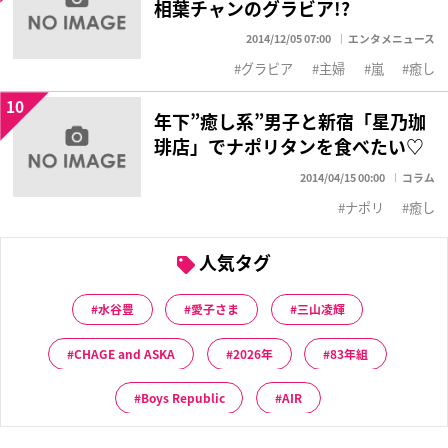
相葉チャンのグラビア!?
2014/12/05 07:00
エンタメニュース
グラビア
主婦
嵐
癒し
10
年下”癒し系”男子と新宿「星乃珈
琲店」でナポリタンを食べたい♡
2014/04/15 00:00
コラム
ナポリ
癒し
人気タグ
水谷豊
愛子さま
三山凌輝
CHAGE and ASKA
2026年
83年組
Boys Republic
AIR