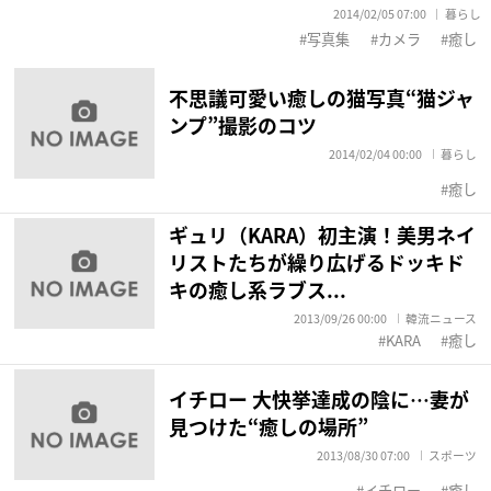
2014/02/05 07:00
暮らし
写真集
カメラ
癒し
不思議可愛い癒しの猫写真“猫ジャ
ンプ”撮影のコツ
2014/02/04 00:00
暮らし
癒し
ギュリ（KARA）初主演！美男ネイ
リストたちが繰り広げるドッキド
キの癒し系ラブス...
2013/09/26 00:00
韓流ニュース
KARA
癒し
イチロー 大快挙達成の陰に…妻が
見つけた“癒しの場所”
2013/08/30 07:00
スポーツ
イチロー
癒し