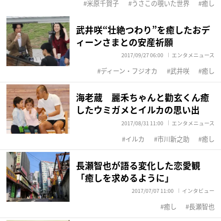
米原千賀子
うさこの覗いた世界
癒し
武井咲“壮絶つわり”を癒したおデ
ィーンさまとの安産祈願
2017/09/27 06:00
エンタメニュース
ディーン・フジオカ
武井咲
癒し
海老蔵 麗禾ちゃんと勸玄くん癒
したウミガメとイルカの思い出
2017/08/31 11:00
エンタメニュース
イルカ
市川新之助
癒し
長瀬智也が語る変化した恋愛観
「癒しを求めるように」
2017/07/07 11:00
インタビュー
癒し
長瀬智也