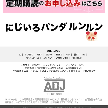
Official Site
JJ
CLASSY.
VERY
STORY
HERS
Mart
美ST
bis
和食スタイル
女性自身
SmartFLASH
kokode.jp
このサイトについて
コンテンツポリシー
プライバシーポリシー
利用規約
特定商取引法に基づく表記
広告掲載について
運営会社
ニュース提供先
WEBプッシュ通知について
情報提供
お問い合わせ
ABJマークは、この電子書店・電子書籍配信サービスが、著作権者からコンテンツ使用許諾を得た正
規版配信サービスであることを示す登録商標（登録番号 第6091713号）です。