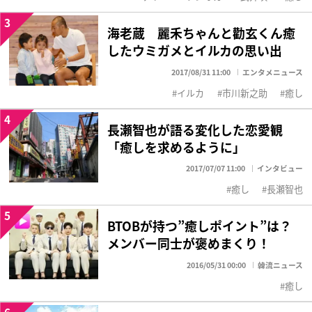
3
海老蔵 麗禾ちゃんと勸玄くん癒
したウミガメとイルカの思い出
2017/08/31 11:00
エンタメニュース
イルカ
市川新之助
癒し
4
長瀬智也が語る変化した恋愛観
「癒しを求めるように」
2017/07/07 11:00
インタビュー
癒し
長瀬智也
5
BTOBが持つ”癒しポイント”は？
メンバー同士が褒めまくり！
2016/05/31 00:00
韓流ニュース
癒し
6