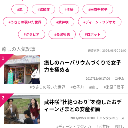
嵐
認知症
主婦
米原千賀子
うさこの覗いた世界
武井咲
ディーン・フジオカ
グラビア
長瀬智也
ロボット
癒しの人気記事
最終更新：2026/08/10 01:00
1
癒しのハーバリウムづくりで女子
力を極める
2017/12/06 17:00
コラム
うさこの覗いた世界
女子力
癒し
米原千賀子
2
武井咲“壮絶つわり”を癒したおデ
ィーンさまとの安産祈願
2017/09/27 06:00
エンタメニュース
ディーン・フジオカ
武井咲
癒し