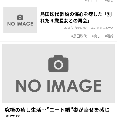
島田珠代 離婚の傷心を癒した「別
れた４歳長女との再会」
2013/07/16 07:00
エンタメニュース
島田珠代
癒し
離婚
究極の癒し生活…”ニート婚”妻が幸せを感じ
るワケ