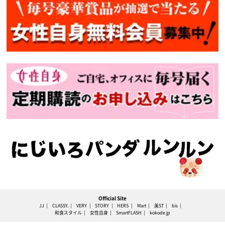
Official Site
JJ
CLASSY.
VERY
STORY
HERS
Mart
美ST
bis
和食スタイル
女性自身
SmartFLASH
kokode.jp