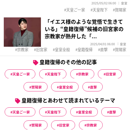
2025/05/02 06:00
皇室
天皇ご一家
天皇陛下
賀陽家
「イエス様のような覚悟で生きて
いる」“皇籍復帰”候補の旧宮家の
宗教家が熱弁した「...
2025/04/01 06:00
皇室
宗教家
旧宮家
皇室全般
皇籍復帰
直撃
賀陽家
皇籍復帰のその他の記事
天皇ご一家
天皇陛下
宗教家
旧宮家
賀陽家
皇室全般
直撃
皇籍復帰とあわせて読まれているテーマ
天皇ご一家
天皇陛下
皇室全般
直撃
賀陽家
旧宮家
宗教家