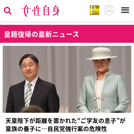
皇
籍復帰の最新ニュース
天皇陛下が距離を置かれた“ご学友の息子”が
皇族の養子に…自民党強行案の危険性