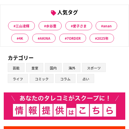
人気タグ
三山凌輝
水谷豊
愛子さま
anan
4K
AKINA
7ORDER
2025年
カテゴリー
芸能
皇室
国内
海外
スポーツ
ライフ
コミック
コラム
占い