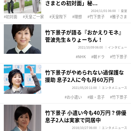
さまとの初対面」秘...
2024/11/01 06:00
皇室
初対面
天皇ご一家
天皇陛下
理想
竹下景子
雅子さま
竹下景子が語る『おかえりモネ』
菅波先生＆りょーちん！
2021/10/09 06:00
インタビュー
NHK
朝ドラ
竹下景子
竹下景子がやめられない過保護な
援助 息子2人に今も月60万円
2021/05/20 11:00
エンタメニュース
お小遣い
娘・息子
竹下景子
竹下景子 小遣い今も40万円？俳優
息子2人は実家で同居中
2018/10/27 06:00
エンタメニュース