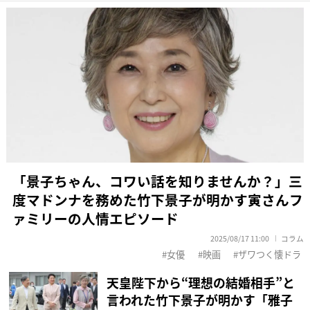
「景子ちゃん、コワい話を知りませんか？」三
度マドンナを務めた竹下景子が明かす寅さんフ
ァミリーの人情エピソード
2025/08/17 11:00
コラム
女優
映画
ザワつく懐ドラ
天皇陛下から“理想の結婚相手”と
言われた竹下景子が明かす「雅子