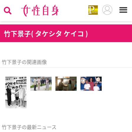
竹
下景子( タケシタ ケイコ )
竹下景子の関連画像
竹下景子の最新ニュース