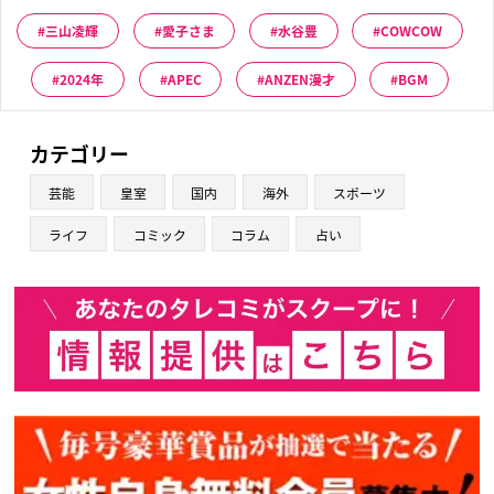
三山凌輝
愛子さま
水谷豊
COWCOW
2024年
APEC
ANZEN漫才
BGM
カテゴリー
芸能
皇室
国内
海外
スポーツ
ライフ
コミック
コラム
占い