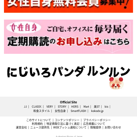
Official Site
JJ
CLASSY.
VERY
STORY
HERS
Mart
美ST
bis
和食スタイル
女性自身
SmartFLASH
kokode.jp
このサイトについて
コンテンツポリシー
プライバシーポリシー
利用規約
特定商取引法に基づく表記
広告掲載について
運営会社
ニュース提供先
WEBプッシュ通知について
情報提供
お問い合わせ