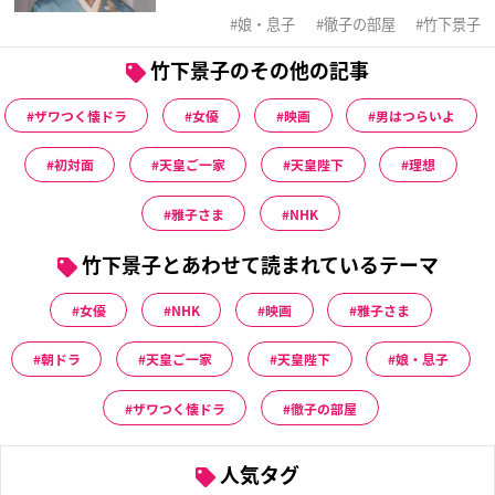
娘・息子
徹子の部屋
竹下景子
竹下景子のその他の記事
ザワつく懐ドラ
女優
映画
男はつらいよ
初対面
天皇ご一家
天皇陛下
理想
雅子さま
NHK
竹下景子とあわせて読まれているテーマ
女優
NHK
映画
雅子さま
朝ドラ
天皇ご一家
天皇陛下
娘・息子
ザワつく懐ドラ
徹子の部屋
人気タグ