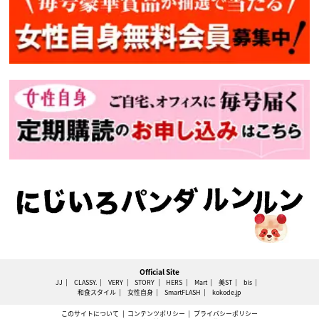
Official Site
JJ
CLASSY.
VERY
STORY
HERS
Mart
美ST
bis
和食スタイル
女性自身
SmartFLASH
kokode.jp
このサイトについて
コンテンツポリシー
プライバシーポリシー