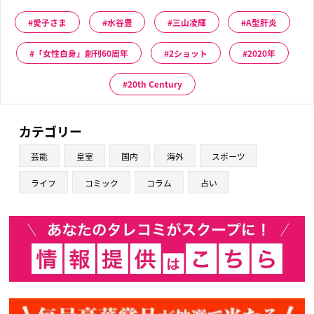
愛子さま
水谷豊
三山凌輝
A型肝炎
「女性自身」創刊60周年
2ショット
2020年
20th Century
カテゴリー
芸能
皇室
国内
海外
スポーツ
ライフ
コミック
コラム
占い