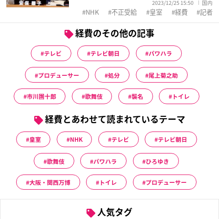
2023/12/25 15:50
国内
NHK
不正受給
皇室
経費
記者
経費のその他の記事
テレビ
テレビ朝日
パワハラ
プロデューサー
処分
尾上菊之助
市川團十郎
歌舞伎
襲名
トイレ
経費とあわせて読まれているテーマ
皇室
NHK
テレビ
テレビ朝日
歌舞伎
パワハラ
ひろゆき
大阪・関西万博
トイレ
プロデューサー
人気タグ