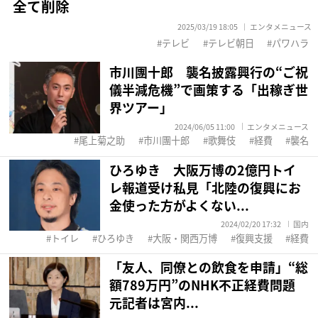
全て削除
2025/03/19 18:05
エンタメニュース
テレビ
テレビ朝日
パワハラ
市川團十郎 襲名披露興行の“ご祝
儀半減危機”で画策する「出稼ぎ世
界ツアー」
2024/06/05 11:00
エンタメニュース
尾上菊之助
市川團十郎
歌舞伎
経費
襲名
ひろゆき 大阪万博の2億円トイ
レ報道受け私見「北陸の復興にお
金使った方がよくない...
2024/02/20 17:32
国内
トイレ
ひろゆき
大阪・関西万博
復興支援
経費
「友人、同僚との飲食を申請」“総
額789万円”のNHK不正経費問題
元記者は宮内...