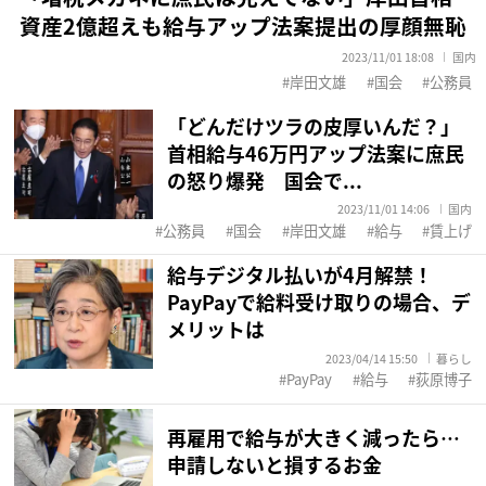
資産2億超えも給与アップ法案提出の厚顔無恥
2023/11/01 18:08
国内
岸田文雄
国会
公務員
「どんだけツラの皮厚いんだ？」
首相給与46万円アップ法案に庶民
の怒り爆発 国会で...
2023/11/01 14:06
国内
公務員
国会
岸田文雄
給与
賃上げ
給与デジタル払いが4月解禁！
PayPayで給料受け取りの場合、デ
メリットは
2023/04/14 15:50
暮らし
PayPay
給与
荻原博子
再雇用で給与が大きく減ったら…
申請しないと損するお金