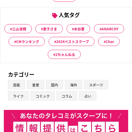
人気タグ
三山凌輝
愛子さま
水谷豊
ANARCHY
CMランキング
2024ベストスクープ
Char
2ちゃんねる
カテゴリー
芸能
皇室
国内
海外
スポーツ
ライフ
コミック
コラム
占い