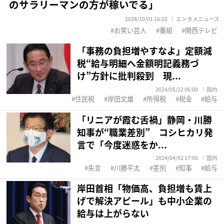
のサラリーマンの方が稼いでる」
2024/10/01 16:22
エンタメニュース
お笑い芸人
番組
関西テレビ
「事務の負担増やすなよ」定額減
税“給与明細へ金額明記義務づ
け”方針に批判殺到 現...
2024/05/22 06:00
国内
住民税
岸田文雄
所得税
税金
給与
「リニアが霞む舌禍」静岡・川勝
知事が“職業差別” コシヒカリ発
言で「今度迷惑をか...
2024/04/02 17:00
国内
失言
川勝平太
差別
知事
給与
岸田首相「物価高、負担増も賃上
げで解決アピール」も中小企業の
給与は上がらない