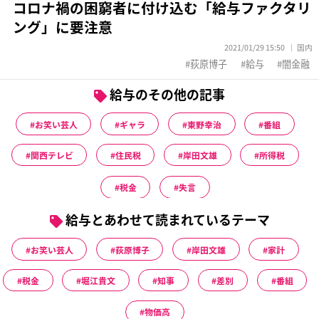
コロナ禍の困窮者に付け込む「給与ファクタリ
ング」に要注意
2021/01/29 15:50
国内
荻原博子
給与
闇金融
給与のその他の記事
お笑い芸人
ギャラ
東野幸治
番組
関西テレビ
住民税
岸田文雄
所得税
税金
失言
給与とあわせて読まれているテーマ
お笑い芸人
荻原博子
岸田文雄
家計
税金
堀江貴文
知事
差別
番組
物価高