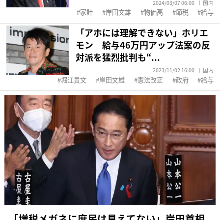
2024/03/07 06:00
国内
家計
岸田文雄
物価高
節税
給与
「アホには理解できない」ホリエ
モン 給与46万円アップ法案の反
対派を猛烈批判も“...
2023/11/02 16:00
国内
堀江貴文
岸田文雄
憲法改正
政府
給与
「増税メガネに庶民は見えてない」岸田首相