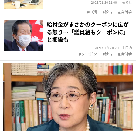
2022/01/20 11:00
暮らし
申請
給与
給付金
給付金がまさかのクーポンに広が
る怒り…「議員給もクーポンに」
と揶揄も
2021/11/12 06:00
国内
クーポン
給与
給付金