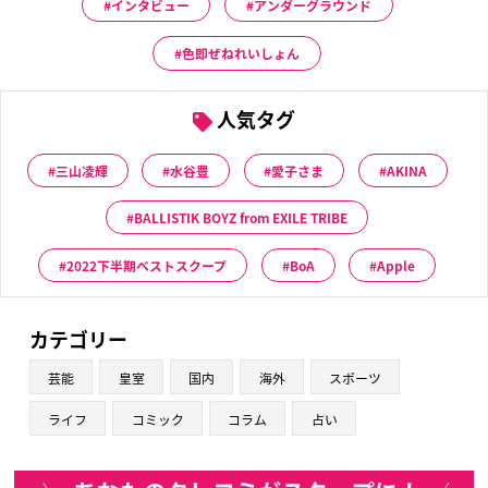
インタビュー
アンダーグラウンド
色即ぜねれいしょん
人気タグ
三山凌輝
水谷豊
愛子さま
AKINA
BALLISTIK BOYZ from EXILE TRIBE
2022下半期ベストスクープ
BoA
Apple
カテゴリー
芸能
皇室
国内
海外
スポーツ
ライフ
コミック
コラム
占い