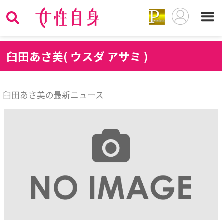
臼
田あさ美( ウスダ アサミ )
臼田あさ美の最新ニュース