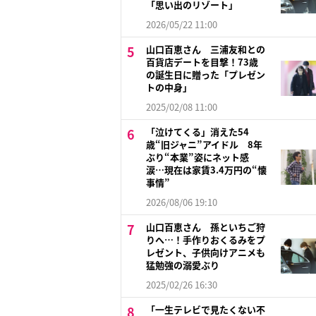
「思い出のリゾート」
2026/05/22 11:00
山口百恵さん 三浦友和との
百貨店デートを目撃！73歳
の誕生日に贈った「プレゼン
トの中身」
2025/02/08 11:00
「泣けてくる」消えた54
歳“旧ジャニ”アイドル 8年
ぶり“本業”姿にネット感
涙…現在は家賃3.4万円の“懐
事情”
2026/08/06 19:10
山口百恵さん 孫といちご狩
りへ…！手作りおくるみをプ
レゼント、子供向けアニメも
猛勉強の溺愛ぶり
2025/02/26 16:30
「一生テレビで見たくない不