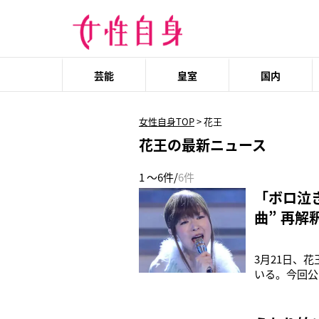
芸能
皇室
国内
女性自身TOP
>
花王
花王の最新ニュース
1 ～6件/
6件
「ボロ泣
曲” 再
3月21日、
いる。今回公
念撮影に夢中
いう手書きの
いうキャッチ