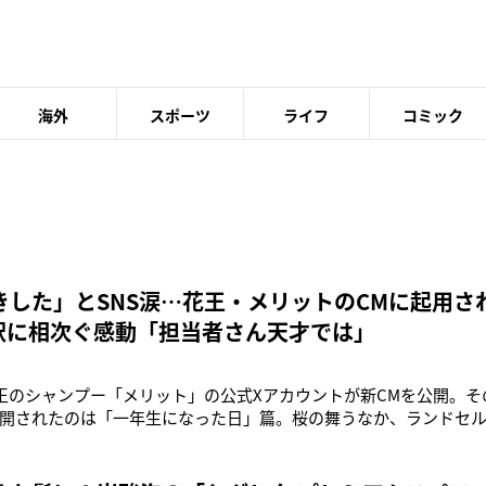
海外
スポーツ
ライフ
コミック
きした」とSNS涙…花王・メリットのCMに起用さ
解釈に相次ぐ感動「担当者さん天才では」
花王のシャンプー「メリット」の公式Xアカウントが新CMを公開。
開されたのは「一年生になった日」篇。桜の舞うなか、ランドセ
になる親の様子がイラスト風のアニメーションで描かれており、
文字が流れると、親子でシャンプーをするシーンに。そして、「家
コピーとともに商品