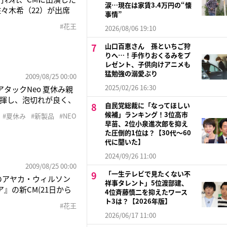
涙…現在は家賃3.4万円の“懐
々木希（22）が出席
事情”
たCMに仕上がりまし
#花王
2026/08/06 19:10
から、3人はそれぞれキ
山口百恵さん 孫といちご狩
りへ…！手作りおくるみをプ
レゼント、子供向けアニメも
猛勉強の溺愛ぶり
2009/08/25 00:00
2025/02/26 16:30
アタックNeo 夏休み親
発揮し、泡切れが良く、
自民党総裁に「なってほしい
反町は普段行っている
候補」ランキング！3位高市
#夏休み
#新製品
#NEO
カップをスタジオに持
早苗、2位小泉進次郎を抑え
た圧倒的1位は？【30代〜60
代に聞いた】
2024/09/26 11:00
2009/08/25 00:00
「一生テレビで見たくない不
役のアヤカ・ウィルソン
祥事タレント」5位渡部建、
』の新CM(21日から
4位斉藤慎二を抑えたワース
、日本を明るく元気に
ト3は？【2026年版】
#花王
、景気回復の意味を問わ
2026/06/17 11:00