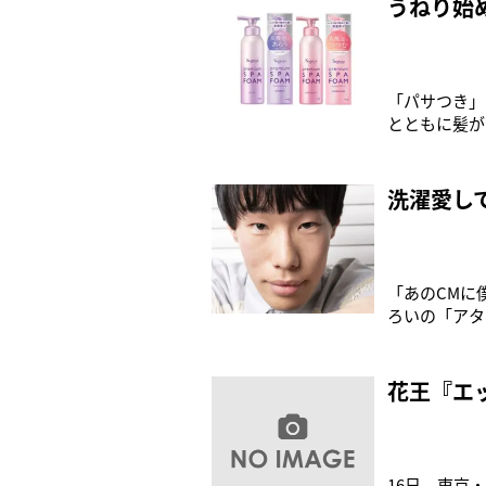
うねり始
「パサつき」
とともに髪が
によって、「
る“大人のう
の弾性）が低
洗濯愛し
「あのCMに
ろいの「アタ
わつかせた坂
まったそう。
て。“洗剤の
花王『エ
16日、東京