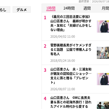
最終更新：2026/08/07 18
1時間
24時間
週間
月間
らし
グルメ
《義兄の三回忌法要に参加》
山口百恵さん 義姉が明かす
夫・友和と「夫婦げんかをし
ない理由」
2026/04/02 11:00
菅野美穂長男がイケメンすぎ
ると話題 公園で堺雅人より
有名人
2018/05/24 16:00
山口百恵さん 夫・三浦友和
が親友の認知症にショック…
支えに孫と贈る「プレゼン
ト」
2026/08/07 11:00
山口百恵さん GWに長男夫
妻＆孫との初海外旅行！訪れ
たアイドル時代から愛する