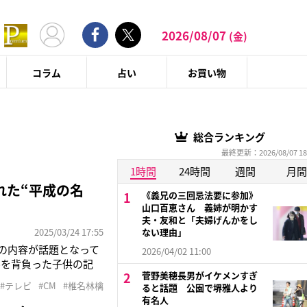
2026/08/07
(金)
コラム
占い
お買い物
総合ランキング
最終更新：2026/08/07 18
1時間
24時間
週間
月間
れた“平成の名
《義兄の三回忌法要に参加》
山口百恵さん 義姉が明かす
夫・友和と「夫婦げんかをし
2025/03/24 17:55
ない理由」
その内容が話題となって
2026/04/02 11:00
ルを背負った子供の記
菅野美穂長男がイケメンすぎ
「すぐ大きくなるね」と
#テレビ
#CM
#椎名林檎
ると話題 公園で堺雅人より
族と愛とメリット」と
有名人