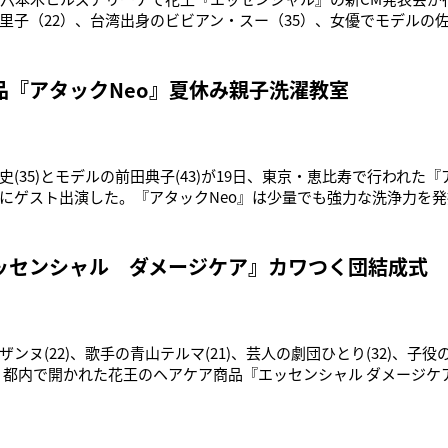
里子（22）、台湾出身のビビアン・スー（35）、女優でモデルの佐
新CMについて、「胸がキュンとなるようなカットがたくさんつまっ
えた。CMのテーマが『自分の髪に“キュン！”とする』であること
のを紹
品『アタックNeo』夏休み親子洗濯教室
(35)とモデルの前田典子(43)が19日、東京・恵比寿で行われた『
にゲスト出演した。『アタックNeo』は少量でも強力な洗浄力を
で済むという節水や省エネなどエコを意識し工夫された新製品。 
いて「撮影の時に紙コップをできるだけ使わないように、自分の
うよう
ッセンシャル ダメージケア』カワつく団結成式
ザンヌ(22)、歌手の青山テルマ(21)、芸人の劇団ひとり(32)、子
人が、都内で開かれた花王のヘアケア商品『エッセンシャル ダメージケア
会“カワつく団”結成式に登場した。女性の“カワイイを作る”ことで
クト。団員として“景気回復”をマニフェストに掲げたスザンヌは