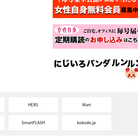
HERS
Mart
SmartFLASH
kokode.jp