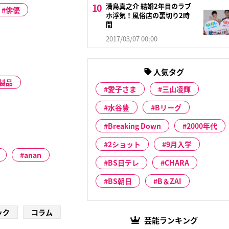
満島真之介 結婚2年目のラブ
俳優
ホ浮気！風俗店の裏切り2時
間
2017/03/07 00:00
人気タグ
製品
愛子さま
三山凌輝
水谷豊
Bリーグ
Breaking Down
2000年代
2ショット
9月入学
anan
BS日テレ
CHARA
BS朝日
B＆ZAI
ック
コラム
芸能ランキング