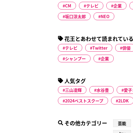
CM
テレビ
企業
坂口涼太郎
NEO
花王とあわせて読まれてい
テレビ
Twitter
俳優
シャンプー
企業
人気タグ
三山凌輝
水谷豊
愛子
2024ベストスクープ
2LDK
その他カテゴリー
芸能