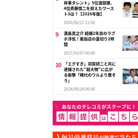
祥事タレント」5位渡部建、
4位斉藤慎二を抑えたワース
ト3は？【2026年版】
2026/06/17 11:00
満島真之介 結婚2年目のラブ
ホ浮気！風俗店の裏切り2時
間
2017/03/07 00:00
「エグすぎ」羽賀研二と共に
逮捕された“超大物”に広が
る衝撃「稀代のワルより悪そ
う」
2024/09/28 06:00