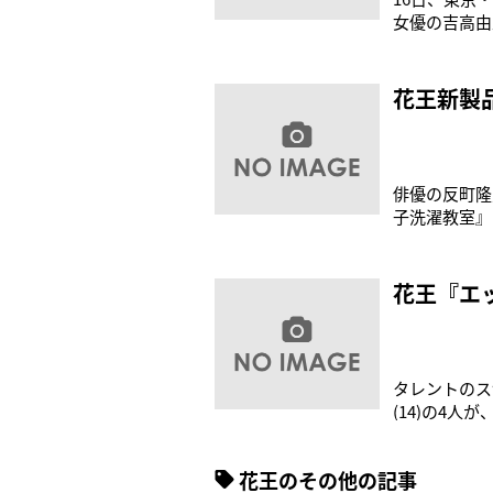
女優の吉高由
した。3人は
た」と口を揃
ュンとするも
花王新製
俳優の反町隆史
子洗濯教室』
すすぎが１回
エコ活動につ
って行って使
花王『エ
タレントのス
(14)の4
放送)の発表
するプロジェ
花王のその他の記事
れる