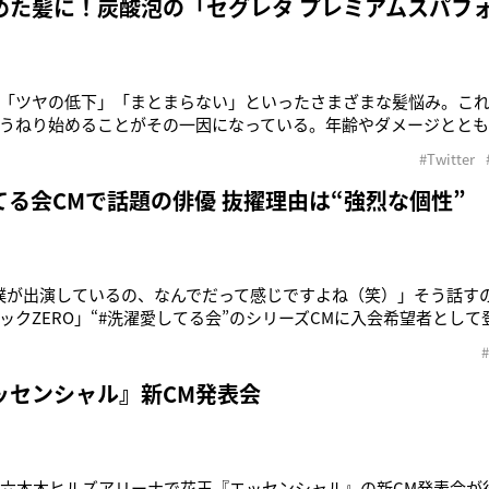
めた髪に！炭酸泡の「セグレタ プレミアムスパフ
「ツヤの低下」「まとまらない」といったさまざまな髪悩み。こ
うねり始めることがその一因になっている。年齢やダメージとと
ツヤのなさ」「パサつき」「ゴワついてまとまりにくい」といった
#Twitter
ねり髪”。毛髪そのものの変化として、40歳前後を境に毛髪が、細
下したり、本数が減少す
てる会CMで話題の俳優 抜擢理由は“強烈な個性”
僕が出演しているの、なんでだって感じですよね（笑）」そう話す
ックZERO」“#洗濯愛してる会”のシリーズCMに入会希望者とし
口涼太郎。映画やドラマで独自の存在感を放っている29歳だ。出
「オーディションに白い服で行ったんですが、シミがついていたの
CMなのに！ 落ち
ッセンシャル』新CM発表会
・六本木ヒルズアリーナで花王『エッセンシャル』の新CM発表会が