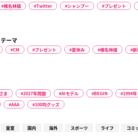
椎名林檎
Twitter
シャンプー
プレゼント
るテーマ
CM
プレゼント
夏休み
椎名林檎
新
さま
2027年問題
AIモデル
BEGIN
1994年
AAA
100均グッズ
皇室
国内
海外
スポーツ
ライフ
コミ