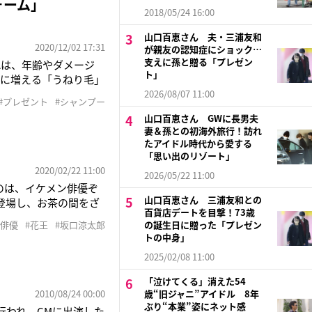
ォーム」
2018/05/24 16:00
山口百恵さん 夫・三浦友和
2020/12/02 17:31
が親友の認知症にショック…
支えに孫と贈る「プレゼン
れは、年齢やダメージ
ト」
もに増える「うねり毛」
様々な悩みを抱え
2026/08/07 11:00
#プレゼント
#シャンプー
くなる・ハリコシ（毛髪
山口百恵さん GWに長男夫
妻＆孫との初海外旅行！訪れ
たアイドル時代から愛する
「思い出のリゾート」
2020/02/22 11:00
2026/05/22 11:00
のは、イケメン俳優ぞ
山口百恵さん 三浦友和との
て登場し、お茶の間をざ
百貨店デートを目撃！73歳
演はオーディションで決
#俳優
#花王
#坂口涼太郎
の誕生日に贈った「プレゼン
に後で気が付い
トの中身」
2025/02/08 11:00
「泣けてくる」消えた54
2010/08/24 00:00
歳“旧ジャニ”アイドル 8年
ぶり“本業”姿にネット感
行われ、CMに出演した