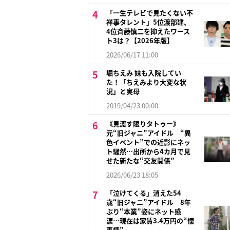
「一生テレビで見たくない不
祥事タレント」5位渡部建、
4位斉藤慎二を抑えたワース
ト3は？【2026年版】
2026/06/17 11:00
堀ちえみ 妹も入院してい
た！「ちえみより大変な状
況」と実母
2019/04/23 00:00
《見渡す限りタトゥー》
元“旧ジャニ”アイドル “異
色イベント”での近影にネッ
ト騒然…出所から4カ月で見
せた新たな“交友関係”
2026/06/23 18:05
「泣けてくる」消えた54
歳“旧ジャニ”アイドル 8年
ぶり“本業”姿にネット感
涙…現在は家賃3.4万円の“懐
事情”