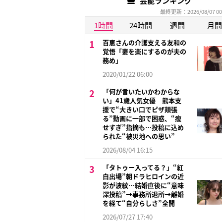
芸能ランキング
最終更新：2026/08/07 00
1時間
24時間
週間
月間
百恵さんの介護支える友和の
覚悟「妻を楽にするのが夫の
務め」
2020/01/22 06:00
「何が言いたいかわからな
い」41歳人気女優 熊本支
援で“大きい口でピザ頬張
る”動画に一部で困惑、“痩
せすぎ”指摘も…投稿に込め
られた“被災地への思い”
2026/08/04 16:15
「タトゥー入ってる？」“紅
白出場”朝ドラヒロインの近
影が波紋…結婚直後に“意味
深投稿”→事務所退所→離婚
を経て“自分らしさ”全開
2026/07/27 17:40