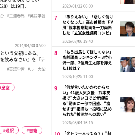
8）は19日、
2020/01/22 06:00
。そして彼女は三浦さん
舞台
#三浦春馬
#英語学習
「ありえない」「悲しく情け
れないで！ だって笑
なくなった」高市首相の“PV
風”熊本視察動画を一刀両断
した「立憲女性議員コンビ」
2026/08/06 19:40
2014/04/30 07:00
「もう出馬してほしくない」
たという父親にある。
高齢議員ランキング…3位小
茶を飲みなさい』を『テ
沢一郎、2位麻生太郎を抑え
いました。僕は『マイ・
た1位は？
#英語学習
#ルー大柴
レンドに“ルー語”で話
2023/10/25 11:00
「何が言いたいかわからな
皇室
い」41歳人気女優 熊本支
援で“大きい口でピザ頬張
る”動画に一部で困惑、“痩
せすぎ”指摘も…投稿に込め
られた“被災地への思い”
2026/08/04 16:15
通訳
書籍
「タトゥー入ってる？」“紅