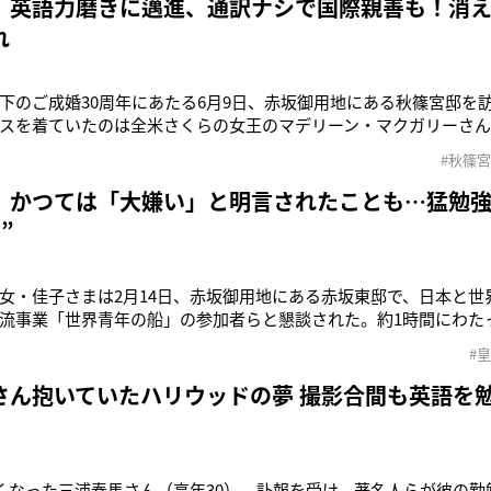
 英語力磨きに邁進、通訳ナシで国際親善も！消
れ
下のご成婚30周年にあたる6月9日、赤坂御用地にある秋篠宮邸を
スを着ていたのは全米さくらの女王のマデリーン・マクガリーさ
の油原さくらさんです。宮邸で彼女たちにお会いしたのは佳子さま
#秋篠
ちの表敬訪問に、終始楽しそうな表情でいらしたそうです」（宮
D.C.では毎
 かつては「大嫌い」と明言されたことも…猛勉
”
女・佳子さまは2月14日、赤坂御用地にある赤坂東邸で、日本と世
流事業「世界青年の船」の参加者らと懇談された。約1時間にわた
やりとりし、旅の様子や感想を熱心に聞かれていた。「佳子さま
#
を介さずに英語でお話しされます。昨年10月にはブータンの王女ら
ッド王女と、秋篠宮
さん抱いていたハリウッドの夢 撮影合間も英語を
亡くなった三浦春馬さん（享年30）。訃報を受け、著名人らが彼の