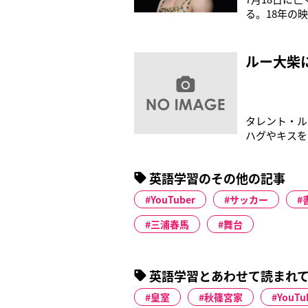
る。18年の
Instag
が自粛中、彼
顔は免疫力を
ルー大柴
タレント・ル
ハグやキスを
ィーをドリン
サン(私の息
英語学習のその他の記事
していました
YouTuber
サッカー
三浦春馬
舞台
英語学習とあわせて読まれ
皇室
秋篠宮家
YouTu