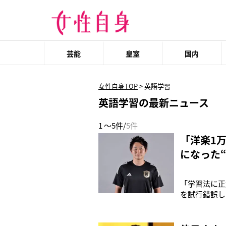
芸能
皇室
国内
女性自身TOP
>
英語学習
英語学習の最新ニュース
1 ～5件/
5件
「洋楽1
になった
「学習法に正
を試行錯誤し
るのは、1月
訳の酒井龍氏
語学習の軌跡