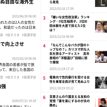
えぬ自由な海外生
ら発見
2022/02/16 17:59
2023/06/20 06:00
「嫌いな女性政治家」ランキ
ング…3位生稲晃子、2位杉
訪れたのは2人の女性だ
田水脈を大差で抑えた1位
ん、和装だったのは日本
は？
でした。同じ20代の華
宮家
#佳子さま
#英語学習
2023/12/16 06:00
内庁関係者）米国の首
強で向上させ
「なんでこんなバカが国のト
ップなの？」カリスマ的な人
気を誇るアーティスト 高市
首相の“洋服選び”投稿に怒
2023/02/19 06:00
り爆発
界各国の若者が船で旅
2025/11/24 17:15
って、来日した各国の
は、海外から来日した
皇室
#佳子さま
#英語学習
電車内で性的暴行を受ける女
と、12月にはベルギ
性を乗客全員が見て見ぬふり
勉強
2021/10/19 19:12
百恵さんの介護支える友和の
2020/07/21 19:28
覚悟「妻を楽にするのが夫の
務め」
勤勉ぶりを明かしてい