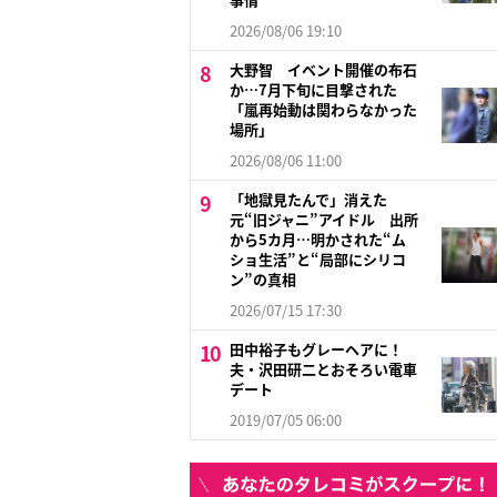
2026/08/06 19:10
大野智 イベント開催の布石
か…7月下旬に目撃された
「嵐再始動は関わらなかった
場所」
2026/08/06 11:00
「地獄見たんで」消えた
元“旧ジャニ”アイドル 出所
から5カ月…明かされた“ム
ショ生活”と“局部にシリコ
ン”の真相
2026/07/15 17:30
田中裕子もグレーヘアに！
夫・沢田研二とおそろい電車
デート
2019/07/05 06:00