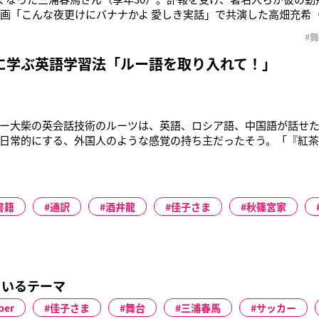
映画「こんな夜更けにバナナかよ 愛しき実話」で共演した高畑充希（2
ramのストーリーで三浦さんとともに英語の勉強をしていたと明かした
#
女に送った「僕たちは辛い時間を過ごしているけど、でも笑顔は忘
上げてくれ
に学ぶ英語学習法「ルー語を取り入れて！」
ー大柴の英会話技術のルーツは、英語、ロシア語、中国語が話せ
日常的にする、外国人のような感覚の持ち主だったそう。「『紅
クしなさい』のように、英語と日本語をトゥギャザーして使って
子)』って呼ばれていて。僕もすでに高校時代、帰国子女のガールフ
」高校卒業後には北
書籍
通訳
酒井龍
佳子さま
秋篠宮家
ているテーマ
ber
佳子さま
舞台
三浦春馬
サッカー