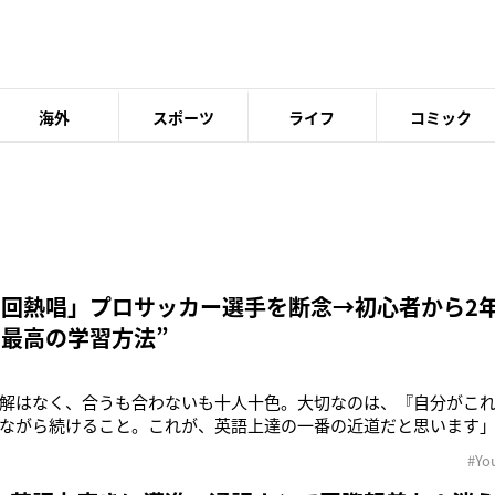
海外
スポーツ
ライフ
コミック
万回熱唱」プロサッカー選手を断念→初心者から2
“最高の学習方法”
解はなく、合うも合わないも十人十色。大切なのは、『自分がこ
ながら続けること。これが、英語上達の一番の近道だと思います
4日に語学書『最高の英語学習法の見つけ方』（KADOKAWA）を
#Yo
（30）。彼にとって初めての著作となる同書は、英語初学者から
と、オーストラリア