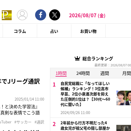
2026/08/07
(金)
コラム
占い
お買い物
総合ランキング
最終更新：2026/08/07 00
1時間
24時間
週間
月間
年でJリーグ通訳
自民党総裁に「なってほしい
候補」ランキング！3位高市
早苗、2位小泉進次郎を抑え
2025/01/14 11:00
た圧倒的1位は？【30代〜60
代に聞いた】
れ！と決めた学習法』
」真剣な表情でこう語
2024/09/26 11:00
上梓したプロサッカー通
uTuber
#サッカー
#通訳
2年前から行方不明だった4
通訳者になるまでの英
歳女児が祖父宅の隠し部屋か