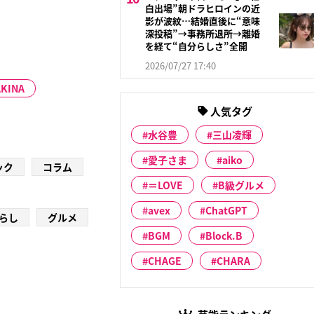
白出場”朝ドラヒロインの近
影が波紋…結婚直後に“意味
深投稿”→事務所退所→離婚
を経て“自分らしさ”全開
2026/07/27 17:40
AKINA
人気タグ
水谷豊
三山凌輝
愛子さま
aiko
ック
コラム
＝LOVE
B級グルメ
avex
ChatGPT
らし
グルメ
BGM
Block.B
CHAGE
CHARA