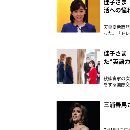
佳子さま
活への憧
天皇皇后両陛
った。「ドレ
さくらの女王
やかな女性た
都・ワシントン
佳子さま
た“英語力
秋篠宮家の次
をする国際交
若者と英語で
賓客とも通訳
ーのアストリ
三浦春馬
7月18日に