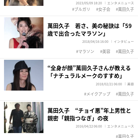
2023/05/09 18:20
エンタメニュース
ブルガリ
女子会
萬田久子
萬田久子 若さ、美の秘訣は「59
歳で出合ったマラソン」
2018/04/16 16:00
インタビュー
マラソン
美容
萬田久子
“全身が顔”萬田久子さんが教える
「ナチュラルメークのすすめ」
2018/02/21 06:00
美容
メイクアップ
萬田久子
萬田久子 “チョイ悪”年上男性と
親密「親指つなぎ」の夜
2016/04/22 06:00
エンタメニュース
萬田久子