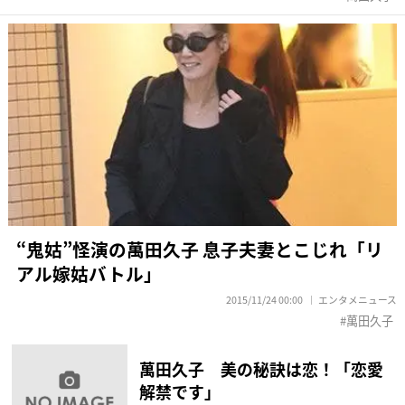
“鬼姑”怪演の萬田久子 息子夫妻とこじれ「リ
アル嫁姑バトル」
2015/11/24 00:00
エンタメニュース
萬田久子
萬田久子 美の秘訣は恋！「恋愛
解禁です」