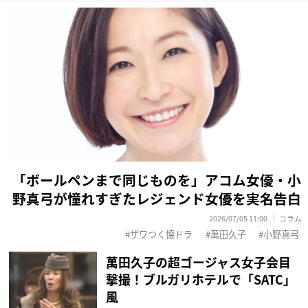
「ボールペンまで同じものを」アコム女優・小
野真弓が憧れすぎたレジェンド女優を実名告白
2026/07/05 11:00
コラム
ザワつく懐ドラ
萬田久子
小野真弓
萬田久子の超ゴージャス女子会目
撃撮！ブルガリホテルで「SATC」
風