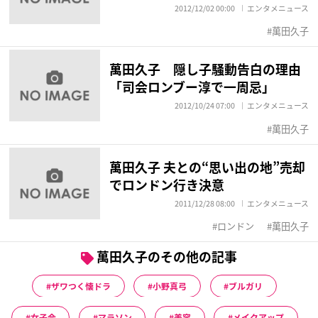
2012/12/02 00:00
エンタメニュース
萬田久子
萬田久子 隠し子騒動告白の理由
「司会ロンブー淳で一周忌」
2012/10/24 07:00
エンタメニュース
萬田久子
萬田久子 夫との“思い出の地”売却
でロンドン行き決意
2011/12/28 08:00
エンタメニュース
ロンドン
萬田久子
萬田久子のその他の記事
ザワつく懐ドラ
小野真弓
ブルガリ
女子会
マラソン
美容
メイクアップ