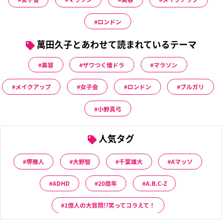
ロンドン
萬田久子とあわせて読まれているテーマ
美容
ザワつく懐ドラ
マラソン
メイクアップ
女子会
ロンドン
ブルガリ
小野真弓
人気タグ
堺雅人
大野智
千葉雄大
Aマッソ
ADHD
20周年
A.B.C-Z
1億人の大質問!?笑ってコラえて！