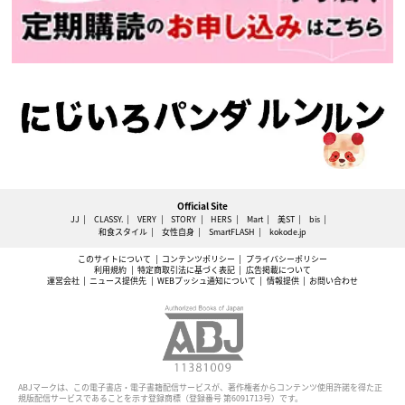
Official Site
JJ
CLASSY.
VERY
STORY
HERS
Mart
美ST
bis
和食スタイル
女性自身
SmartFLASH
kokode.jp
このサイトについて
コンテンツポリシー
プライバシーポリシー
利用規約
特定商取引法に基づく表記
広告掲載について
運営会社
ニュース提供先
WEBプッシュ通知について
情報提供
お問い合わせ
ABJマークは、この電子書店・電子書籍配信サービスが、著作権者からコンテンツ使用許諾を得た正
規版配信サービスであることを示す登録商標（登録番号 第6091713号）です。