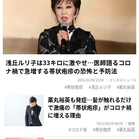
浅丘ルリ子は33キロに激やせ…医師語るコロ
ナ禍で急増する帯状疱疹の恐怖と予防法
2021/12/02 15:50
エンタメニュース
帯状疱疹
浅丘ルリ子
薬丸裕英
薬丸裕英も発症…髪が触れるだけ
で激痛の「帯状疱疹」がコロナ禍
に増える理由
2021/09/29 06:00
健康
コロナ禍
帯状疱疹
薬丸裕英