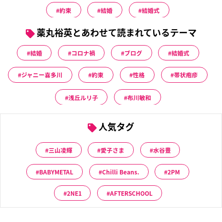
約束
結婚
結婚式
薬丸裕英とあわせて読まれているテーマ
結婚
コロナ禍
ブログ
結婚式
ジャニー喜多川
約束
性格
帯状疱疹
浅丘ルリ子
布川敏和
人気タグ
三山凌輝
愛子さま
水谷豊
BABYMETAL
Chilli Beans.
2PM
2NE1
AFTERSCHOOL