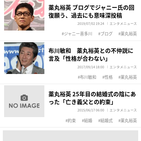
薬丸裕英 ブログでジャニー氏の回
復願う、過去にも意味深投稿
2019/07/02 19:24
エンタメニュース
ジャニー喜多川
ブログ
薬丸裕英
布川敏和 薬丸裕英との不仲説に
言及「性格が合わない」
2017/09/14 18:00
エンタメニュース
布川敏和
性格
薬丸裕英
薬丸裕英 25年目の結婚式の陰にあ
った「亡き義父との約束」
2015/06/17 06:00
エンタメニュース
約束
結婚
結婚式
薬丸裕英