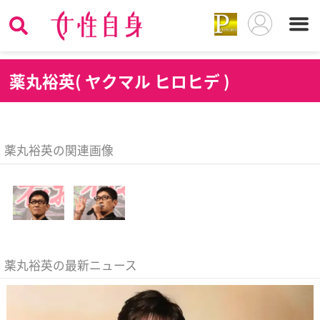
薬
丸裕英( ヤクマル ヒロヒデ )
薬丸裕英の関連画像
薬丸裕英の最新ニュース