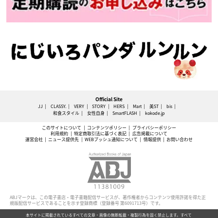
Official Site
JJ
CLASSY.
VERY
STORY
HERS
Mart
美ST
bis
和食スタイル
女性自身
SmartFLASH
kokode.jp
このサイトについて
コンテンツポリシー
プライバシーポリシー
利用規約
特定商取引法に基づく表記
広告掲載について
運営会社
ニュース提供先
WEBプッシュ通知について
情報提供
お問い合わせ
ABJマークは、この電子書店・電子書籍配信サービスが、著作権者からコンテンツ使用許諾を得た正
規版配信サービスであることを示す登録商標（登録番号 第6091713号）です。
本サイトに掲載されているすべての文章・画像の無断転載・複製行為を固く禁止します。すべて