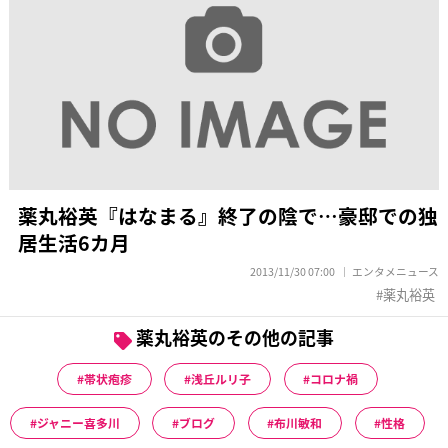
薬丸裕英『はなまる』終了の陰で…豪邸での独
居生活6カ月
2013/11/30 07:00
エンタメニュース
薬丸裕英
薬丸裕英のその他の記事
帯状疱疹
浅丘ルリ子
コロナ禍
ジャニー喜多川
ブログ
布川敏和
性格