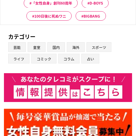
「女性自身」創刊60周年
D-BOYS
100日後に死ぬワニ
BIGBANG
カテゴリー
芸能
皇室
国内
海外
スポーツ
ライフ
コミック
コラム
占い