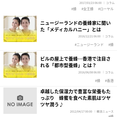
2017/03/23 06:00
コラム
蜂
女王蜂
ローヤル
ニュージーランドの養蜂家に聞い
た「メディカルハニー」とは
2016/12/21 06:00
コラム
ニュージーランド
蜂
ビルの屋上で養蜂…香港で注目さ
れる「都市型養蜂」とは？
2016/06/08 06:00
コラム
蜂
香港
卓越した保湿力で豊富な栄養もた
っぷり 蜂蜜を食べた素肌はツヤ
ツヤ潤う♪
2012/04/17 00:00
韓流ニュース
蜂