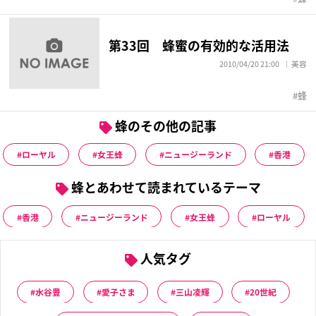
第33回 蜂蜜の有効的な活用法
2010/04/20 21:00
美容
蜂
蜂のその他の記事
ローヤル
女王蜂
ニュージーランド
香港
蜂とあわせて読まれているテーマ
香港
ニュージーランド
女王蜂
ローヤル
人気タグ
水谷豊
愛子さま
三山凌輝
20世紀