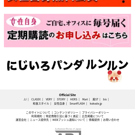
Official Site
JJ
CLASSY.
VERY
STORY
HERS
Mart
美ST
bis
和食スタイル
女性自身
SmartFLASH
kokode.jp
このサイトについて
コンテンツポリシー
プライバシーポリシー
利用規約
特定商取引法に基づく表記
広告掲載について
運営会社
ニュース提供先
WEBプッシュ通知について
情報提供
お問い合わせ