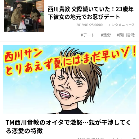
西川貴教 交際続いていた！23歳年
下彼女の地元でお忍びデート
2019/01/25 06:00
エンタメニュース
デート
熱愛
西川貴教
TM西川貴教のオイタで激怒…親が干渉してく
る恋愛の特徴