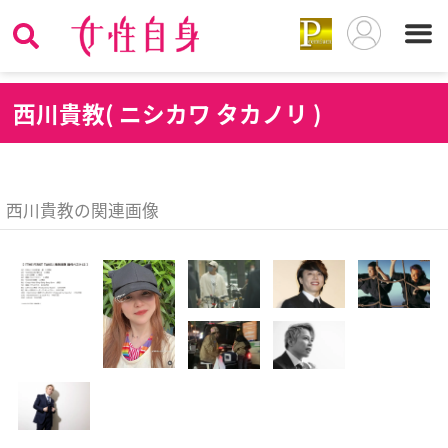
西
川貴教( ニシカワ タカノリ )
西川貴教の関連画像