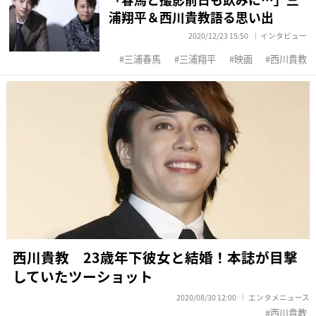
浦翔平＆西川貴教語る思い出
2020/12/23 15:50
インタビュー
三浦春馬
三浦翔平
映画
西川貴教
西川貴教 23歳年下彼女と結婚！本誌が目撃
していたツーショット
2020/08/30 12:00
エンタメニュース
西川貴教