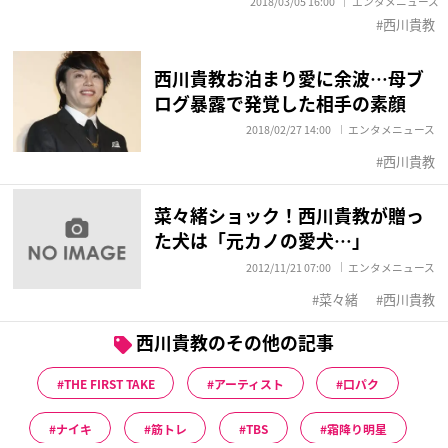
2018/03/05 16:00
エンタメニュース
西川貴教
西川貴教お泊まり愛に余波…母ブ
ログ暴露で発覚した相手の素顔
2018/02/27 14:00
エンタメニュース
西川貴教
菜々緒ショック！西川貴教が贈っ
た犬は「元カノの愛犬…」
2012/11/21 07:00
エンタメニュース
菜々緒
西川貴教
西川貴教のその他の記事
THE FIRST TAKE
アーティスト
口パク
ナイキ
筋トレ
TBS
霜降り明星