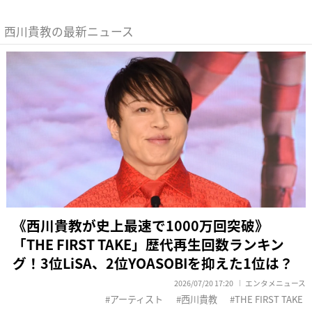
西川貴教の最新ニュース
《西川貴教が史上最速で1000万回突破》
「THE FIRST TAKE」歴代再生回数ランキン
グ！3位LiSA、2位YOASOBIを抑えた1位は？
2026/07/20 17:20
エンタメニュース
アーティスト
西川貴教
THE FIRST TAKE