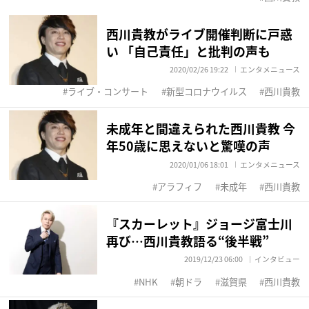
西川貴教がライブ開催判断に戸惑
い 「自己責任」と批判の声も
2020/02/26 19:22
エンタメニュース
ライブ・コンサート
新型コロナウイルス
西川貴教
未成年と間違えられた西川貴教 今
年50歳に思えないと驚嘆の声
2020/01/06 18:01
エンタメニュース
アラフィフ
未成年
西川貴教
『スカーレット』ジョージ富士川
再び…西川貴教語る“後半戦”
2019/12/23 06:00
インタビュー
NHK
朝ドラ
滋賀県
西川貴教