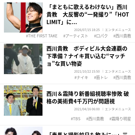
「まともに歌えるわけない」西川
貴教 大反響の“一発撮り”「HOT
LIMIT」に...
2026/07/15 18:25
エンタメニュース
THE FIRST TAKE
アーティスト
口パク
西川貴教
西川貴教 ボディビル大会連覇の
下準備？ナイキ買い込む“マッチ
ョ”な買い物姿
2021/10/22 15:50
エンタメニュース
ナイキ
筋トレ
西川貴教
西川＆霜降り新番組視聴率惨敗 破
格の美術費4千万円が問題視
2021/04/16 06:00
エンタメニュース
TBS
西川貴教
霜降り明星
「春馬と撮影前日も飲みに…」三