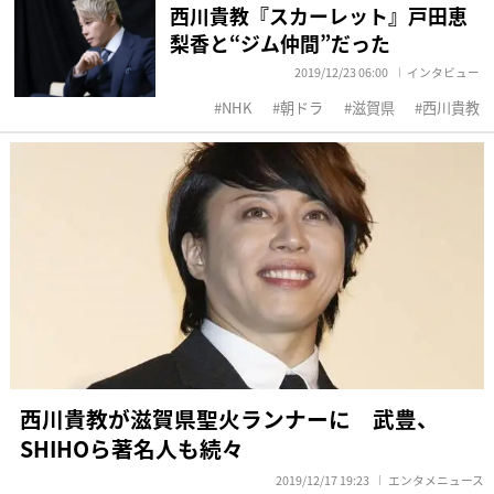
西川貴教『スカーレット』戸田恵
梨香と“ジム仲間”だった
2019/12/23 06:00
インタビュー
NHK
朝ドラ
滋賀県
西川貴教
西川貴教が滋賀県聖火ランナーに 武豊、
SHIHOら著名人も続々
2019/12/17 19:23
エンタメニュース