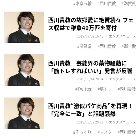
東京五輪
西川貴教
滋賀県
西川貴教の故郷愛に絶賛続々 フェ
ス収益で稚魚40万匹を寄付
2019/07/02 16:48
エンタメニュース
滋賀県
西川貴教
郷土愛
西川貴教 芸能界の薬物騒動に
「筋トレすればいい」発言が反響
2019/03/14 20:04
エンタメニュース
Twitter
筋トレ
西川貴教
西川貴教“激似パケ商品”を再現！
「完全に一致」と話題騒然
2019/03/07 20:29
エンタメニュース
そっくり
マスク
西川貴教