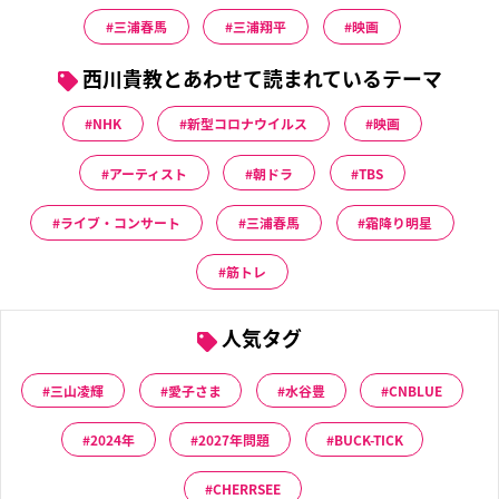
三浦春馬
三浦翔平
映画
西川貴教とあわせて読まれているテーマ
NHK
新型コロナウイルス
映画
アーティスト
朝ドラ
TBS
ライブ・コンサート
三浦春馬
霜降り明星
筋トレ
人気タグ
三山凌輝
愛子さま
水谷豊
CNBLUE
2024年
2027年問題
BUCK-TICK
CHERRSEE