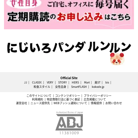
Official Site
JJ
CLASSY.
VERY
STORY
HERS
Mart
美ST
bis
和食スタイル
女性自身
SmartFLASH
kokode.jp
このサイトについて
コンテンツポリシー
プライバシーポリシー
利用規約
特定商取引法に基づく表記
広告掲載について
運営会社
ニュース提供先
WEBプッシュ通知について
情報提供
お問い合わせ