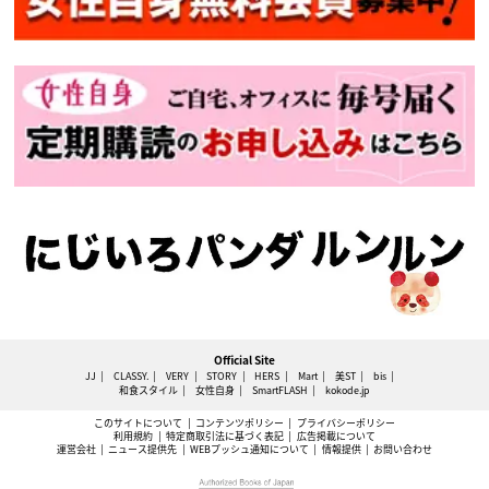
Official Site
JJ
CLASSY.
VERY
STORY
HERS
Mart
美ST
bis
和食スタイル
女性自身
SmartFLASH
kokode.jp
このサイトについて
コンテンツポリシー
プライバシーポリシー
利用規約
特定商取引法に基づく表記
広告掲載について
運営会社
ニュース提供先
WEBプッシュ通知について
情報提供
お問い合わせ