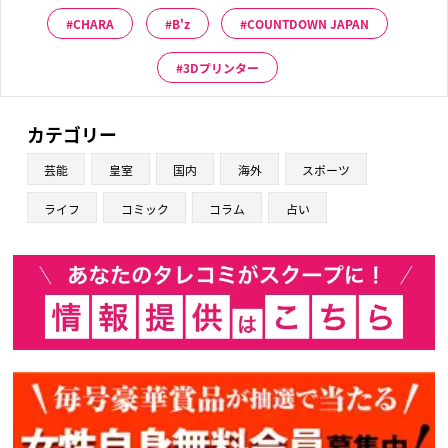
CHARA
B'z
COUNTDOWN JAPAN
3Dプリンター
カテゴリー
芸能
皇室
国内
海外
スポーツ
ライフ
コミック
コラム
占い