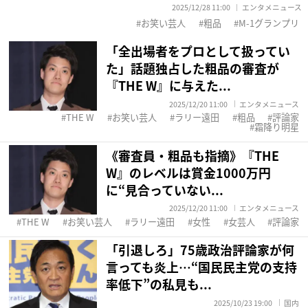
2025/12/28 11:00
エンタメニュース
お笑い芸人
粗品
M-1グランプリ
「全出場者をプロとして扱ってい
た」話題独占した粗品の審査が
『THE W』に与えた...
2025/12/20 11:00
エンタメニュース
THE W
お笑い芸人
ラリー遠田
粗品
評論家
霜降り明星
《審査員・粗品も指摘》『THE
W』のレベルは賞金1000万円
に“見合っていない...
2025/12/20 11:00
エンタメニュース
THE W
お笑い芸人
ラリー遠田
女性
女芸人
評論家
「引退しろ」75歳政治評論家が何
言っても炎上…“国民民主党の支持
率低下”の私見も...
2025/10/23 19:00
国内