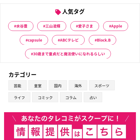
人気タグ
水谷豊
三山凌輝
愛子さま
Apple
capsule
ABCテレビ
Block.B
30歳まで童貞だと魔法使いになれるらしい
カテゴリー
芸能
皇室
国内
海外
スポーツ
ライフ
コミック
コラム
占い