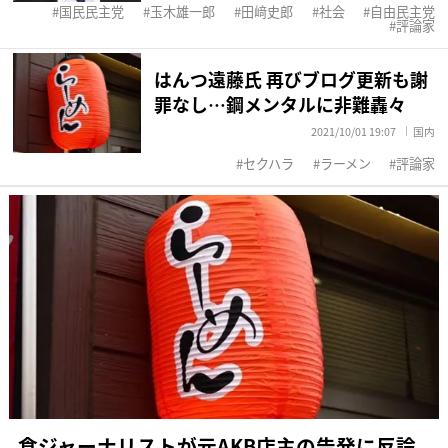
国民民主党
玉木雄一郎
田﨑史郎
社会
自由民主党
評論家
はんつ遠藤氏 再びブログ更新も謝
罪なし…鋼メンタルに非難轟々
2021/10/01 19:07
国内
セクハラ
ラーメン
評論家
食ジャーナリストが元AKB店主の告発に反論