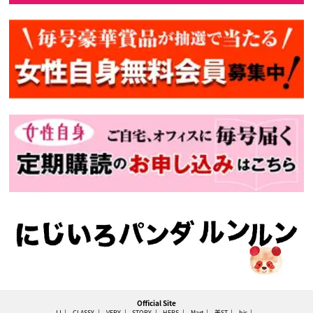
Official Site
JJ
CLASSY.
VERY
STORY
HERS
Mart
美ST
bis