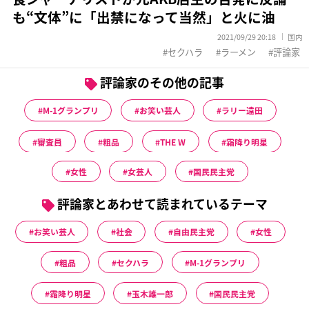
も“文体”に「出禁になって当然」と火に油
2021/09/29 20:18
国内
セクハラ
ラーメン
評論家
評論家のその他の記事
M-1グランプリ
お笑い芸人
ラリー遠田
審査員
粗品
THE W
霜降り明星
女性
女芸人
国民民主党
評論家とあわせて読まれているテーマ
お笑い芸人
社会
自由民主党
女性
粗品
セクハラ
M-1グランプリ
霜降り明星
玉木雄一郎
国民民主党