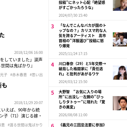
投稿”にネット心配「絶望感
がすごかったろうな」
2024/07/30 15:40
「なんでこんなバカが国のト
ップなの？」カリスマ的な人
た
気を誇るアーティスト 高市
首相の“洋服選び”投稿に怒
り爆発
2018/12/06 16:00
2025/11/24 17:15
話をしていました」涙声
川口春奈（29）と5年交際→
る世間は鬼ばかり』
破局した格闘家に「責任逃
月29日のこと。1カ月
れ」と批判があがるワケ
森光子
#赤木春恵
#思い出
さんが“私の宝物”と呼
2024/03/12 15:50
断も
大野智 “お気に入りの場
所”に出没し…左腕の“びっ
しりタトゥー”に現れた「驚
2018/11/29 20:07
きの異変」
といえば、90年から続
2026/08/08 11:00
ン子（71）演じる嫁・
本来の赤木さんは、キ
春恵
#渡る世間は鬼ばかり
《義兄の三回忌法要に参加》