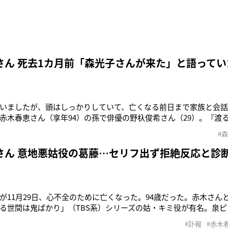
さん 死去1カ月前「森光子さんが来た」と語ってい
いましたが、頭はしっかりしていて、亡くなる前日まで家族と会
赤木春恵さん（享年94）の孫で俳優の野杁俊希さん（29）。『渡
の姑役で親しまれた赤木さんが東京都府中市の病院で逝去したのは11
#
々に体力が低下し、最期は眠るように旅立ったという。生前の赤木
さんは言う。
さん 意地悪姑役の葛藤…セリフ出ず拒絶反応と診
が11月29日、心不全のために亡くなった。94歳だった。赤木さん
る世間は鬼ばかり」（TBS系）シリーズの姑・キミ役が有名。泉ピ
す役柄で、その強烈なキャラクターをお茶の間に届けた。いっぽう
#訃報
#赤木