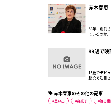
ミとは真逆の
本誌に明かし
赤木春恵
58年に創刊
ているのか。
果たし、ギネ
大腿骨を骨折
椅子生活で、
89歳で
16歳でデビ
脇役で注目さ
演。認知症の
の介助を受け
赤木春恵のその他の記事
リウマチにか
思い出
森光子
渡る世