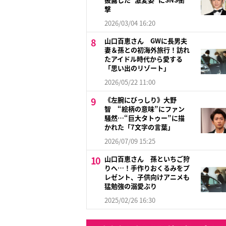
撃
2026/03/04 16:20
山口百恵さん GWに長男夫
妻＆孫との初海外旅行！訪れ
たアイドル時代から愛する
「思い出のリゾート」
2026/05/22 11:00
《左腕にびっしり》大野
智 “絵柄の意味”にファン
騒然…“巨大タトゥー”に描
かれた「7文字の言葉」
2026/07/09 15:25
山口百恵さん 孫といちご狩
りへ…！手作りおくるみをプ
レゼント、子供向けアニメも
猛勉強の溺愛ぶり
2025/02/26 16:30