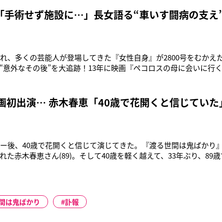
おっとりとした優しい性格。そのため当初キミを演じることに抵抗が
ていた。
「手術せず施設に…」長女語る“車いす闘病の支え
され、多くの芸能人が登場してきた『女性自身』が2800号をむかえ
“意外なその後”を大追跡！13年に映画『ペコロスの母に会いに行く
ス認定された赤木春恵（93）。娘の野入泉さんにそんな彼女の現況
し、手術でしか治らないと言われたのですが、高齢なので手術しま
施設に入っ
映画初出演… 赤木春恵「40歳で花開くと信じていた
ュー後、40歳で花開くと信じて演じてきた。『渡る世間は鬼ばかり
れた赤木春恵さん(89)。そして40歳を軽く越えて、33年ぶり、89
母を介護する息子を描く感動作『ペコロスの母に会いに行く』。
ながら、赤木さんは車椅子で前を向いて歩み続ける。「母のトラヨ
かり、転ん
間は鬼ばかり
訃報