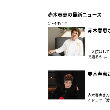
赤木春恵の最新ニュース
1 ～4件/
4件
赤木春恵
「入院はして
で語るのは、
（TBS系）
ほど前から徐
んでいた俊希
赤木春恵
赤木春恵さん
くドラマ「渡
五月を振り回