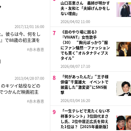
あったと、01年9月
山口百恵さん 義姉が明かす
”
夫・友和と「夫婦げんかをし
ない理由」
2026/04/02 11:00
2017/12/01 16:00
《目のやり場に困る》
た。彼らは今、何をし
『VIVANT』女性歌手
』で88歳の初主演を
（30） “胸元ぽっかり”服
を聞いた。「15年に
にファン騒然…ファッション
#赤木春恵
せんでした。現在は車
でも貫く“オルタナティブス
タイル”
」
2026/08/07 17:10
「何があったんだ」“王子様
2013/04/28 07:00
俳優”千葉雄大 イベントで
』のキツイ姑役などの
披露した“激変姿”にSNS衝
歳でつかんだ映画初主
撃
事務所の仕事もする娘
2026/03/04 16:20
#赤木春恵
は80歳を過ぎて関節
「一生テレビで見たくない不
祥事タレント」3位田代まさ
し氏、2位中居正広氏を抑え
た1位は？【2025年最新版】