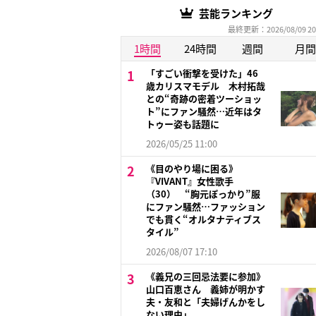
芸能ランキング
最終更新：2026/08/09 20
1時間
24時間
週間
月間
「すごい衝撃を受けた」46
歳カリスマモデル 木村拓哉
との“奇跡の密着ツーショッ
ト”にファン騒然…近年はタ
トゥー姿も話題に
2026/05/25 11:00
《目のやり場に困る》
『VIVANT』女性歌手
（30） “胸元ぽっかり”服
にファン騒然…ファッション
でも貫く“オルタナティブス
タイル”
2026/08/07 17:10
《義兄の三回忌法要に参加》
山口百恵さん 義姉が明かす
夫・友和と「夫婦げんかをし
ない理由」