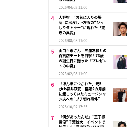
2026/04/02 11:00
大野智 “お気に入りの場
所”に出没し…左腕の“びっ
しりタトゥー”に現れた「驚
きの異変」
2026/08/08 11:00
山口百恵さん 三浦友和との
百貨店デートを目撃！73歳
の誕生日に贈った「プレゼン
トの中身」
2025/02/08 11:00
「ほんまにつかれた」元E-
girls藤井萩花 離婚2カ月前
に起こっていたミュージシャ
ン夫への“ブチ切れ事件”
2025/10/02 17:35
「何があったんだ」“王子様
俳優”千葉雄大 イベントで
披露した“激変姿”にSNS衝