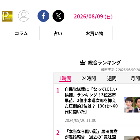
2026/08/09
(日)
コラム
占い
お買い物
総合ランキング
最終更新：2026/08/09 20
1時間
24時間
週間
月間
自民党総裁に「なってほしい
候補」ランキング！3位高市
早苗、2位小泉進次郎を抑え
た圧倒的1位は？【30代〜60
代に聞いた】
2024/09/26 11:00
「本当なら酷い話」黒田勇樹
が離婚報告 過去の“意味深