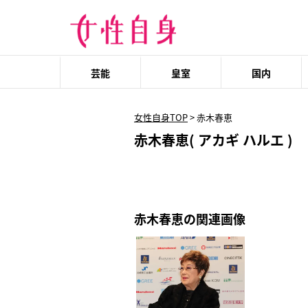
芸能
皇室
国内
女性自身TOP
>
赤木春恵
赤木春恵( アカギ ハルエ )
赤木春恵の関連画像