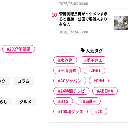
2025/08/03 06:00
菅野美穂長男がイケメンすぎ
ると話題 公園で堺雅人より
有名人
2018/05/24 16:00
2027年問題
人気タグ
水谷豊
愛子さま
三山凌輝
2NE1
ACジャパン
CNN
ック
コラム
24時間テレビ
ABEMA
BTS
BS朝日
らし
グルメ
100均グッズ
2D