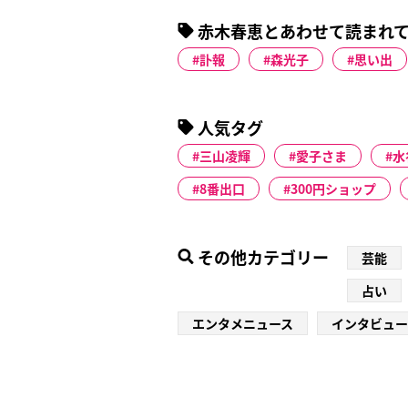
赤木春恵とあわせて読まれ
訃報
森光子
思い出
人気タグ
三山凌輝
愛子さま
水
8番出口
300円ショップ
その他カテゴリー
芸能
占い
エンタメニュース
インタビュー