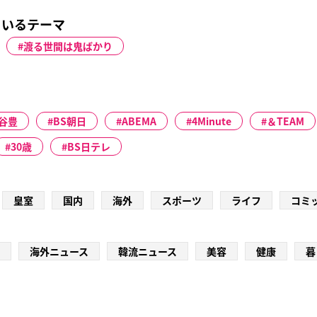
ているテーマ
渡る世間は鬼ばかり
谷豊
BS朝日
ABEMA
4Minute
＆TEAM
30歳
BS日テレ
皇室
国内
海外
スポーツ
ライフ
コミ
海外ニュース
韓流ニュース
美容
健康
暮