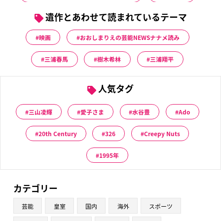
遺作とあわせて読まれているテーマ
映画
おおしまりえの芸能NEWSナナメ読み
三浦春馬
樹木希林
三浦翔平
人気タグ
三山凌輝
愛子さま
水谷豊
Ado
20th Century
326
Creepy Nuts
1995年
カテゴリー
芸能
皇室
国内
海外
スポーツ