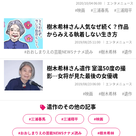
2020/10/04 06:00
エンタメニュース
映画
三浦春馬
三浦翔平
樹木希林さん人気なぜ続く？作品
からみえる執着しない生き方
2019/08/25 11:00
エンタメニュース
おおしまりえの芸能NEWSナナメ読み
樹木希林
遺作
樹木希林さん遺作 室温50度の撮
影…女将が見た最後の女優魂
2019/08/23 06:00
エンタメニュース
映画
樹木希林
遺作
遺作のその他の記事
三浦春馬
三浦翔平
映画
おおしまりえの芸能NEWSナナメ読み
樹木希林