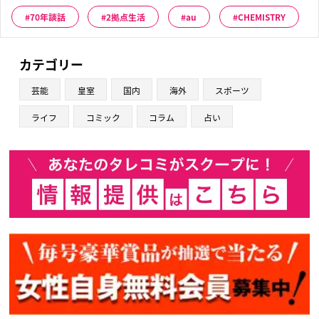
70年談話
2拠点生活
au
CHEMISTRY
カテゴリー
芸能
皇室
国内
海外
スポーツ
ライフ
コミック
コラム
占い