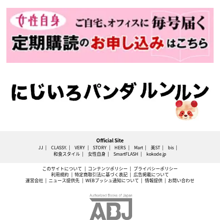
Official Site
JJ
CLASSY.
VERY
STORY
HERS
Mart
美ST
bis
和食スタイル
女性自身
SmartFLASH
kokode.jp
このサイトについて
コンテンツポリシー
プライバシーポリシー
利用規約
特定商取引法に基づく表記
広告掲載について
運営会社
ニュース提供先
WEBプッシュ通知について
情報提供
お問い合わせ