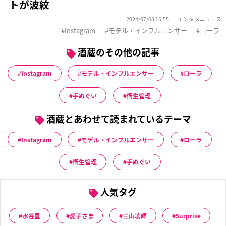
トが波紋
2024/07/03 16:55
エンタメニュース
Instagram
モデル・インフルエンサー
ローラ
酒蔵のその他の記事
Instagram
モデル・インフルエンサー
ローラ
手ぬぐい
衛生管理
酒蔵とあわせて読まれているテーマ
Instagram
モデル・インフルエンサー
ローラ
衛生管理
手ぬぐい
人気タグ
水谷豊
愛子さま
三山凌輝
5urprise