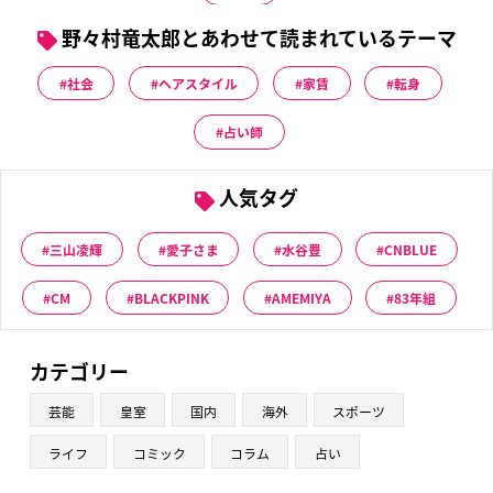
野々村竜太郎とあわせて読まれているテーマ
社会
ヘアスタイル
家賃
転身
占い師
人気タグ
三山凌輝
愛子さま
水谷豊
CNBLUE
CM
BLACKPINK
AMEMIYA
83年組
カテゴリー
芸能
皇室
国内
海外
スポーツ
ライフ
コミック
コラム
占い