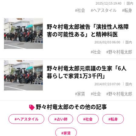
2025/12/15 19:40
国内
社会
ヘアスタイル
転身
野々村竜太郎被告「演技性人格障
害の可能性ある」と精神科医
2016/02/03 06:00
国内
社会
野々村竜太郎
野々村竜太郎元県議の生家「6人
暮らしで家賃1万3千円」
2014/07/23 07:00
国内
家賃
社会
野々村竜太郎
野々村竜太郎のその他の記事
ヘアスタイル
占い師
社会
転身
家賃