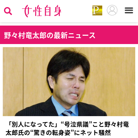
野
々村竜太郎の最新ニュース
「別人になってた」“号泣県議”こと野々村竜
太郎氏の“驚きの転身姿”にネット騒然