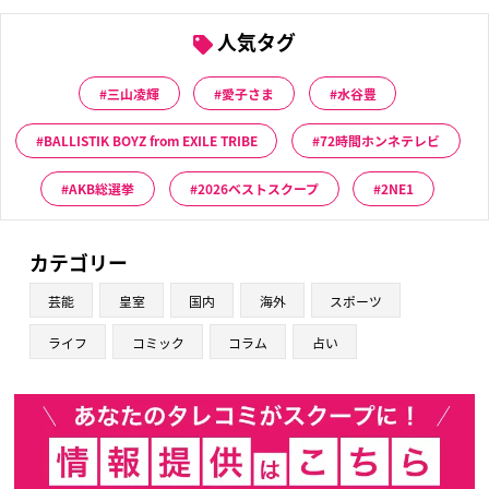
人気タグ
三山凌輝
愛子さま
水谷豊
BALLISTIK BOYZ from EXILE TRIBE
72時間ホンネテレビ
AKB総選挙
2026ベストスクープ
2NE1
カテゴリー
芸能
皇室
国内
海外
スポーツ
ライフ
コミック
コラム
占い