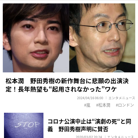
松本潤 野田秀樹の新作舞台に悲願の出演決
定！長年熱望も“起用されなかった”ワケ
2024/04/16 06:00
エンタメニュース
嵐
松本潤
ロンドン
コロナ公演中止は“演劇の死“と同
義 野田秀樹声明に賛否
2020/03/02 20:24
エンタメニュース