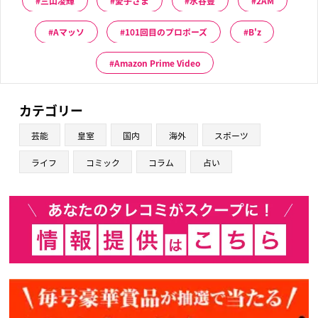
三山凌輝
愛子さま
水谷豊
2AM
Aマッソ
101回目のプロポーズ
B'z
Amazon Prime Video
カテゴリー
芸能
皇室
国内
海外
スポーツ
ライフ
コミック
コラム
占い