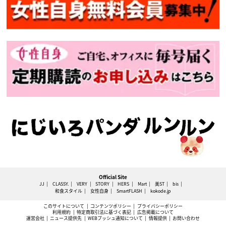
Official Site
JJ
CLASSY.
VERY
STORY
HERS
Mart
美ST
bis
和食スタイル
女性自身
SmartFLASH
kokode.jp
このサイトについて
コンテンツポリシー
プライバシーポリシー
利用規約
特定商取引法に基づく表記
広告掲載について
運営会社
ニュース提供先
WEBプッシュ通知について
情報提供
お問い合わせ