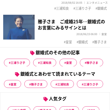
2018/08/02 16:05
エンタメニュース
三浦知良
三浦りさ子
銀婚式
雅子さま ご成婚25年…銀婚式の
お言葉にみるサインとは
2018/06/15 06:00
皇室
皇室
銀婚式
雅子さま
銀婚式のその他の記事
三浦りさ子
三浦知良
皇室
雅子さま
銀婚式とあわせて読まれているテーマ
皇室
雅子さま
三浦知良
三浦りさ子
人気タグ