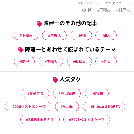
2023/12/21 11:00
エンタメニュース
追悼
下積み
料理人
陳建一のその他の記事
下積み
料理人
追悼
鉄人
陳建一とあわせて読まれているテーマ
追悼
下積み
料理人
鉄人
人気タグ
愛子さま
三山凌輝
水谷豊
2026ベストスクープ
Apple
billboard KOREA
3年B組金八先生
2021ベストスクープ