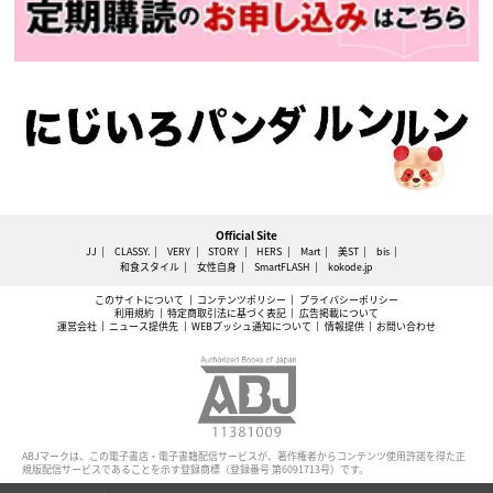
Official Site
JJ
CLASSY.
VERY
STORY
HERS
Mart
美ST
bis
和食スタイル
女性自身
SmartFLASH
kokode.jp
このサイトについて
コンテンツポリシー
プライバシーポリシー
利用規約
特定商取引法に基づく表記
広告掲載について
運営会社
ニュース提供先
WEBプッシュ通知について
情報提供
お問い合わせ
ABJマークは、この電子書店・電子書籍配信サービスが、著作権者からコンテンツ使用許諾を得た正
規版配信サービスであることを示す登録商標（登録番号 第6091713号）です。