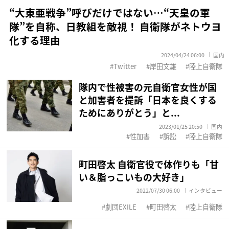
“大東亜戦争”呼びだけではない…“天皇の軍
隊”を自称、日教組を敵視！ 自衛隊がネトウヨ
化する理由
2024/04/24 06:00
国内
Twitter
岸田文雄
陸上自衛隊
隊内で性被害の元自衛官女性が国
と加害者を提訴「日本を良くする
ためにありがとう」と...
2023/01/25 20:50
国内
性加害
訴訟
陸上自衛隊
町田啓太 自衛官役で体作りも「甘
い＆脂っこいもの大好き」
2022/07/30 06:00
インタビュー
劇団EXILE
町田啓太
陸上自衛隊