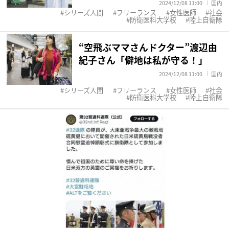
2024/12/08 11:00
国内
シリーズ人間
フリーランス
女性医師
社会
防衛医科大学校
陸上自衛隊
“空飛ぶママさんドクター”渡辺由
紀子さん「僻地は私が守る！」
2024/12/08 11:00
国内
シリーズ人間
フリーランス
女性医師
社会
防衛医科大学校
陸上自衛隊