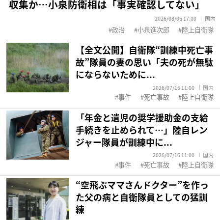
収集か…小泉防衛相は「事実確認してない」
2026/08/06 17:00
国内
政治
小泉進次郎
陸上自衛隊
【全文公開】自衛隊“訓練中死亡事
故”隊員の妻の思い「夫の死が無駄
にならないために...
2026/07/16 11:00
国内
事件
死亡事故
陸上自衛隊
「年金と遺児の奨学援助金の支給
手続きを止められて…」陸自レン
ジャー隊員が訓練中に...
2026/07/16 11:00
国内
事件
死亡事故
陸上自衛隊
“空飛ぶママさんドクター”を作っ
た父の病と自衛隊員としての猛訓
練