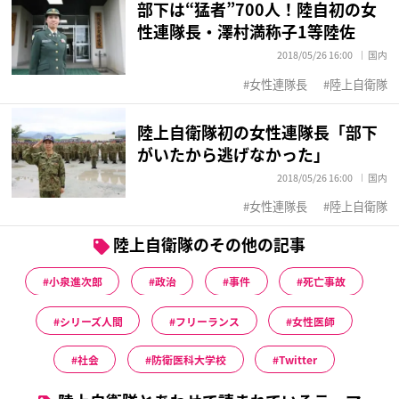
部下は“猛者”700人！陸自初の女
性連隊長・澤村満称子1等陸佐
2018/05/26 16:00
国内
女性連隊長
陸上自衛隊
陸上自衛隊初の女性連隊長「部下
がいたから逃げなかった」
2018/05/26 16:00
国内
女性連隊長
陸上自衛隊
陸上自衛隊のその他の記事
小泉進次郎
政治
事件
死亡事故
シリーズ人間
フリーランス
女性医師
社会
防衛医科大学校
Twitter