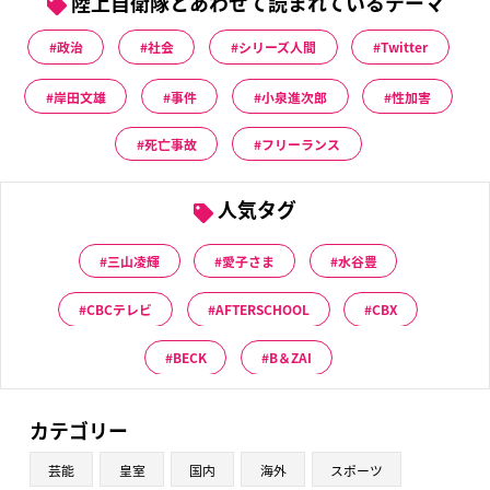
陸上自衛隊とあわせて読まれているテーマ
政治
社会
シリーズ人間
Twitter
岸田文雄
事件
小泉進次郎
性加害
死亡事故
フリーランス
人気タグ
三山凌輝
愛子さま
水谷豊
CBCテレビ
AFTERSCHOOL
CBX
BECK
B＆ZAI
カテゴリー
芸能
皇室
国内
海外
スポーツ