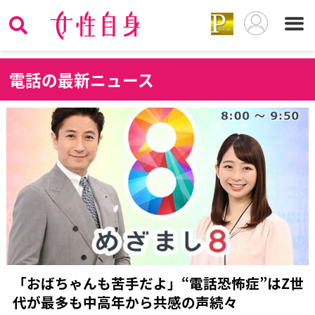
電
話の最新ニュース
「おばちゃんも苦手だよ」“電話恐怖症”はZ世
代が最多も中高年から共感の声続々