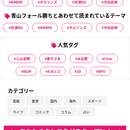
NMB48
ネルソンズ
共演NG
渋谷凪咲
青山フォール勝ちとあわせて読まれているテーマ
共演NG
NMB48
ネルソンズ
渋谷凪咲
人気タグ
三山凌輝
愛子さま
水谷豊
Char
BGM
A.B.C-Z
2D
BPO
カテゴリー
芸能
皇室
国内
海外
スポーツ
ライフ
コミック
コラム
占い