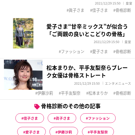
2021/12/29 15:50
皇室
眞子さま
佳子さま
骨格診断
愛子さま“甘辛ミックス”が似合う
「ご両親の良いとこどりの骨格」
2021/12/29 15:50
皇室
ファッション
愛子さま
骨格診断
松本まりか、平手友梨奈らブレー
ク女優は骨格ストレート
2021/12/29 15:50
エンタメニュース
伊藤沙莉
平手友梨奈
松本まりか
骨格診断
骨格診断のその他の記事
佳子さま
眞子さま
ファッション
愛子さま
伊藤沙莉
平手友梨奈