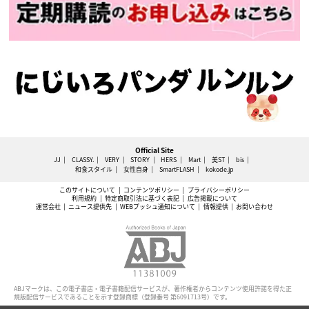
Official Site
JJ
CLASSY.
VERY
STORY
HERS
Mart
美ST
bis
和食スタイル
女性自身
SmartFLASH
kokode.jp
このサイトについて
コンテンツポリシー
プライバシーポリシー
利用規約
特定商取引法に基づく表記
広告掲載について
運営会社
ニュース提供先
WEBプッシュ通知について
情報提供
お問い合わせ
ABJマークは、この電子書店・電子書籍配信サービスが、著作権者からコンテンツ使用許諾を得た正
規版配信サービスであることを示す登録商標（登録番号 第6091713号）です。