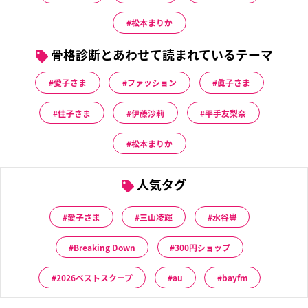
松本まりか
骨格診断とあわせて読まれているテーマ
愛子さま
ファッション
眞子さま
佳子さま
伊藤沙莉
平手友梨奈
松本まりか
人気タグ
愛子さま
三山凌輝
水谷豊
Breaking Down
300円ショップ
2026ベストスクープ
au
bayfm