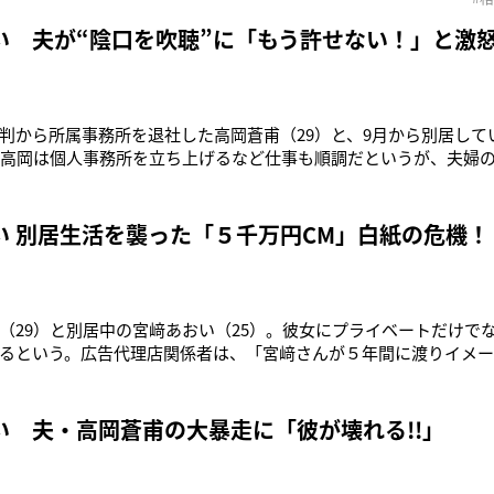
）との離婚後も、傷害の疑いでの逮捕（不起訴処分）や、改名を繰り
てき
い 夫が“陰口を吹聴”に「もう許せない！」と
判から所属事務所を退社した高岡蒼甫（29）と、9月から別居して
の高岡は個人事務所を立ち上げるなど仕事も順調だというが、夫婦
「最近、どうやら高岡さんが宮﨑さんへの陰口を吹聴しているそう
ハメられた』という意識があるのでしょう。そんな思いがエスカレ
人に向かったようです」
い 別居生活を襲った「５千万円CM」白紙の危機！
（29）と別居中の宮﨑あおい（25）。彼女にプライベートだけで
るという。広告代理店関係者は、「宮﨑さんが５年間に渡りイメー
パスに、企業買収を巡る巨額の不透明な資金の流れが発覚したので
円強。今回、数百億円にものぼる資金問題が噴出したことで、この
うです」と語る。夫
い 夫・高岡蒼甫の大暴走に「彼が壊れる!!」