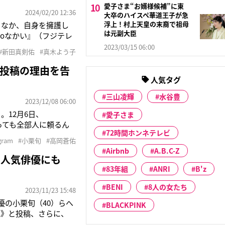
愛子さま“お婿様候補”に東
2024/02/20 12:36
大卒のハイスペ華道王子が急
浮上！村上天皇の末裔で祖母
さなか、自身を擁護し
は元副大臣
toなかい』（フジテレ
木。対面前に、新田を好
2023/03/15 06:00
#新田真剣佑
#真木よう子
っと失礼になるのか
投稿の理由を告
人気タグ
三山凌輝
水谷豊
2023/12/08 06:00
。12月6日、
愛子さま
起こっても全部人に頼るん
72時間ホンネテレビ
《誰かが変えてくれ
gram
#小栗旬
#高岡蒼佑
す。いい加減にしまし
Airbnb
A.B.C-Z
！人気俳優にも
83年組
ANRI
B'z
BENI
8人の女たち
2023/11/23 15:48
俳優の小栗旬（40）らへ
BLACKPINK
ね》と投稿、さらに、
と今年6月にトライス