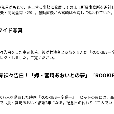
r上での発言がもとで、炎上する事態に発展しそのまま所属事務所を退
の夫・高岡蒼甫（29）。騒動直後から宮崎は火消しに追われていた
告代理店から、すぐ所属事務所にクレームが入ったようです。結局
まで巻き込まないで』と懇願したそうです」と語る。今回の騒動
の苦悩があった
ワイド写真
々告白をした高岡蒼甫。彼が共演者と友情を育んだ『ROOKIES－
レクトしました。ご覧ください。
 赤裸々告白！「嫁・宮﨑あおいとの夢」『ROOKI
430万人を動員した映画『ROOKIES－卒業―』。ヒットの裏には
では妻・宮崎あおいと結婚2年になる。記念日の代わりに二人でい
関係を初告白。WEB女性自身ニュースワイド・高岡蒼甫。『ROOK
スト。・妻・宮崎あおい。明るく健康的な笑顔写真をセレクト。