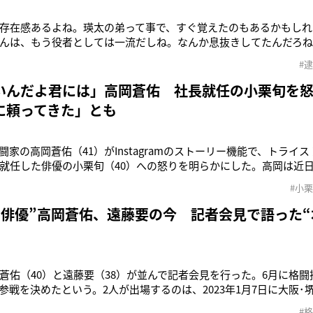
存在感あるよね。瑛太の弟って事で、すぐ覚えたのもあるかもしれ
んは、もう役者としては一流だしね。なんか息抜きしてたんだろ
6月16日、Instagramにこう綴ったのは元俳優で格闘家の高岡蒼佑
#
者（34）が大麻取締法違反の疑いで逮捕された。「ENCOUNT」
ュース
いんだよ君には」高岡蒼佑 社長就任の小栗旬を
に頼ってきた」とも
闘家の高岡蒼佑（41）がInstagramのストーリー機能で、トライ
就任した俳優の小栗旬（40）への怒りを明らかにした。高岡は近
月10日には《芝居する時があってもトライストーンジャニーズは絶
#小
仕事はできない。》と共演NGの事務所を告白した。また、《ガー
は9割5
せ俳優”高岡蒼佑、遠藤要の今 記者会見で語った“
蒼佑（40）と遠藤要（38）が並んで記者会見を行った。6月に格
参戦を決めたという。2人が出場するのは、2023年1月7日に大阪･
技大会『競拳22』。高岡は2戦目で、遠藤は格闘技デビュｰ戦とな
#