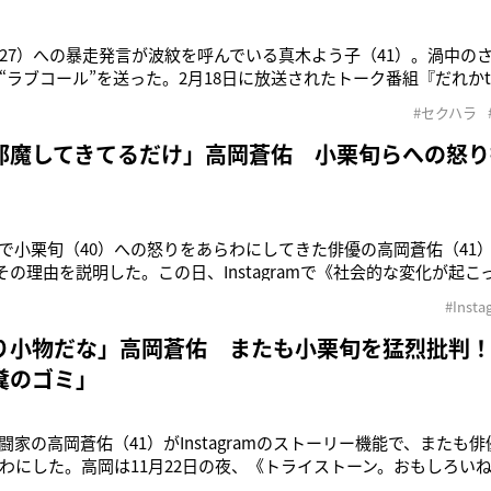
27）への暴走発言が波紋を呼んでいる真木よう子（41）。渦中の
“ラブコール”を送った。2月18日に放送されたトーク番組『だれか
ねてより憧れだったという新田と初めて対面することとなった真
#セクハラ
いて「なんだろ、エロいんですよ」と発言した。続けて「これちょ
つつも、Net
邪魔してきてるだけ」高岡蒼佑 小栗旬らへの怒り
上で小栗旬（40）への怒りをあらわにしてきた俳優の高岡蒼佑（41）
amでその理由を説明した。この日、Instagramで《社会的な変化が
の力なんて意味ないし、とか、自分の声なんて届かないし、とか》
#Insta
変われよ。一人一人の意識が変わらないとこの国はもう終わるんで
かけた
り小物だな」高岡蒼佑 またも小栗旬を猛烈批判
糞のゴミ」
闘家の高岡蒼佑（41）がInstagramのストーリー機能で、またも
わにした。高岡は11月22日の夜、《トライストーン。おもしろい
ぱり小物だな。改めてね。裏で動きまくってるけど、全部筒抜け》