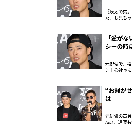
《瑛太の弟。
た。お兄ちゃ
てほしいね》
永山絢斗容疑
「私たちもニ
「愛がな
シーの時
元俳優で、格
ントの社長に
ーを投稿。6
だかなければ
ことに関して
“お騒が
は
元俳優の高岡
続き、遠藤も
催される格闘