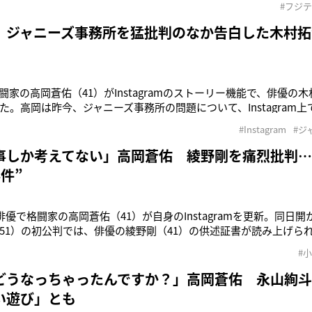
#フジ
に就任した小栗に言及。俳優の八嶋智人（53）についても《会っ
いで
 ジャニーズ事務所を猛批判のなか告白した木村拓
闘家の高岡蒼佑（41）がInstagramのストーリー機能で、俳優の
た。高岡は昨今、ジャニーズ事務所の問題について、Instagram
事務所の騒動にショックをうけるジャニーズファンたちにむけて次
#Instagram
#ジ
が綺麗じゃなければ嫌だという奴、真っ先に逃げ出したい人もい
事しか考えてない」高岡蒼佑 綾野剛を痛烈批判
件”
元俳優で格闘家の高岡蒼佑（41）が自身のInstagramを更新。同日
51）の初公判では、俳優の綾野剛（41）の供述証書が読み上げら
メディアによると、法廷で読み上げられた供述調書で綾野は、「根
#
い。東谷という存在自体が恐怖だった。CMを打ち切られたり、冷
し、精
どうなっちゃったんですか？」高岡蒼佑 永山絢
い遊び」とも