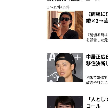
1 ～15件/
15件
《両腕に
婚×2→
《髪切る時は
を報告した元
物とは、高岡
ィションで、
た。その後、
中居正広
移住決断
初めてSNS
政治や社会に
ニュースを引
立化】中居正
断》（Smart 
「人とし
コール