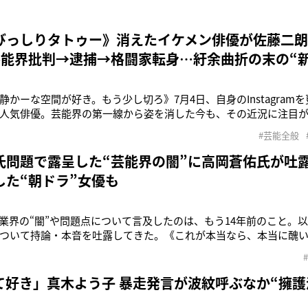
びっしりタトゥー》消えたイケメン俳優が佐藤二朗
芸能界批判→逮捕→格闘家転身…紆余曲折の末の“新
静かーな空間が好き。もう少し切ろ》7月4日、自身のInstagram
人気俳優。芸能界の第一線から姿を消した今も、その近況に注目が
蒼佑氏（44）だ。高岡氏といえば、2000年公開の映画『バトル・
#芸能全般
約6000人の応募者の中から主要生徒の1人である杉村弘樹役に抜
2
氏問題で露呈した“芸能界の闇”に高岡蒼佑氏が吐
した“朝ドラ”女優も
で業界の“闇”や問題点について言及したのは、もう14年前のこと。
ついて持論・本音を吐露してきた。《これが本当なら、本当に醜
用する形でそうXに投稿したのは元俳優の高岡蒼佑氏（43）。引用
広を慕っていた後輩タレントが続々と決別…フジテレビ主演ドラマで続
FLA
て好き」真木よう子 暴走発言が波紋呼ぶなか“擁護