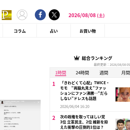
2026/08/08
(土)
コラム
占い
お買い物
総合ランキング
最終更新：2026/08/08 05
1時間
24時間
週間
月間
「きわどくて心配」TWICE・
モモ “両脇丸見え”ファッ
ションにファン沸騰…“だら
しない”ドレスも話題
2026/06/04 16:20
次の政権を取ってほしい党
3位 立憲民主、2位 維新を抑
えた衝撃の圧倒的1位は？