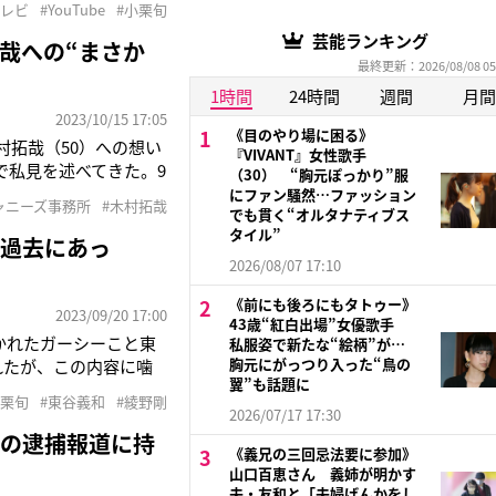
テレビ
#YouTube
#小栗旬
たことないけど、なんな
芸能ランキング
哉への“まさか
最終更新：2026/08/08 05
1時間
24時間
週間
月間
2023/10/15 17:05
《目のやり場に困る》
木村拓哉（50）への想い
『VIVANT』女性歌手
上で私見を述べてきた。9
（30） “胸元ぽっかり”服
のようなメッセージを綴
にファン騒然…ファッション
ャニーズ事務所
#木村拓哉
でも貫く“オルタナティブス
るでしょう。メリーやら
タイル”
…過去にあっ
2026/08/07 17:10
《前にも後ろにもタトゥー》
2023/09/20 17:00
43歳“紅白出場”女優歌手
開かれたガーシーこと東
私服姿で新たな“絵柄”が…
胸元にがっつり入った“鳥の
れたが、この内容に噛
翼”も話題に
拠のない情報で傷つけ
小栗旬
#東谷義和
#綾野剛
たい目で見られたり、
2026/07/17 17:30
斗の逮捕報道に持
《義兄の三回忌法要に参加》
山口百恵さん 義姉が明かす
夫・友和と「夫婦げんかをし