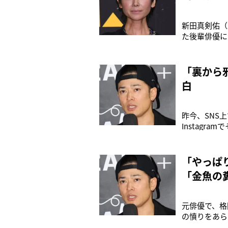
新田真剣佑（
た後輩俳優に
ビ系）で、か
きな理由につ
な？」と言い
「裏から
白
昨今、SNS
Instagr
でしょ？自分
る？自分達で
ょう》と呼び
「やっぱ
「金魚の
元俳優で、格
の憤りをあら
《小栗はやっ