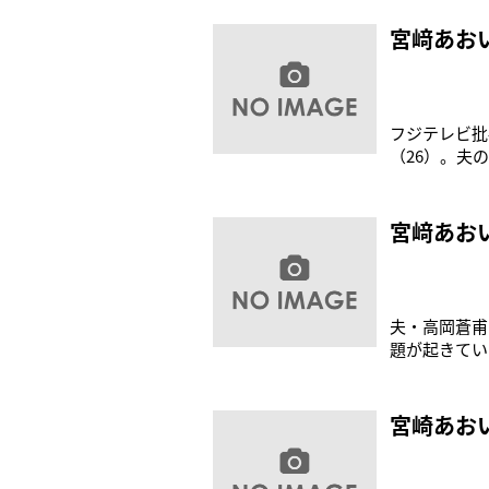
あおい（37
優”と呼ばれ
宮﨑あお
フジテレビ批
（26）。夫
いるという。
おいの周りに
が宮﨑さん本
宮﨑あお
夫・高岡蒼甫
題が起きてい
てきたオリン
は年間５千万
対象になりそ
宮崎あお