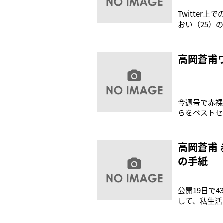
Twitte
おい（25）
イアントや広
と私のまわり
には妻として
高岡蒼甫
今週号で赤裸
らをベストセ
高岡蒼甫
の手紙
公開19日で
して、私生活
という、夫婦
ントからのベ