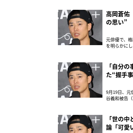
トーンの社長
ん?お前。つ
高岡蒼佑
の思い”
元俳優で、格
を明らかにし
月27日には
った。《看板
ジュリー
「自分の
た“握手事
9月19日、
谷義和被告（
みついた。各
るのは許せな
つらい思いを
「世の中
論「可愛