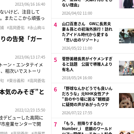
2023/06/16 16:40
ない理由」
ないけど、注目して
2026/04/02 11:00
ね。またここから頑張っ
山口百恵さん GWに長男夫
（41）。同日、俳優の
逮捕
#高岡蒼佑
#永山絢斗
妻＆孫との初海外旅行！訪れ
によると所属事務所は
たアイドル時代から愛する
怒りの告発「ガー
「思い出のリゾート」
2026/05/22 11:00
2023/06/13 17:45
菅野美穂長男がイケメンすぎ
ると話題 公園で堺雅人より
ストーン・エンタテイメ
有名人
日、相次いでストーリ
対に無理。外していた
2018/05/24 16:00
栗旬
#東谷義和
#高岡蒼佑
シーさんって芸能界の
「野球なんかどうでも良いん
本気のみそぎ”と
だろうな」元NHK女性アナ
“目のやり場に困る”観戦姿
に疑問の声があがったワケ
2022/12/23 15:50
2026/07/22 17:55
闘技デビューした高岡に
「もう、担降りするか」
堺市産業センターで開
Number_i 悲願のワールド
る｡高岡と言えば、宮﨑
格闘技
#高岡蒼佑
#遠藤要
ツアー開催も…チケット料金