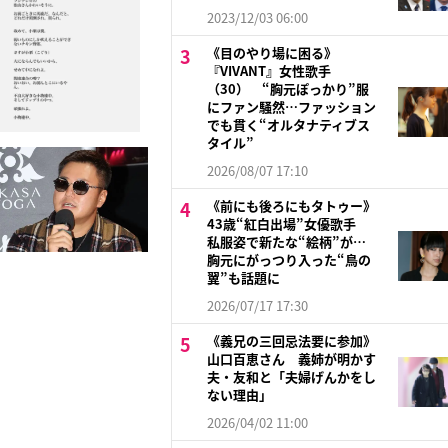
2023/12/03 06:00
《目のやり場に困る》
『VIVANT』女性歌手
（30） “胸元ぽっかり”服
にファン騒然…ファッション
でも貫く“オルタナティブス
タイル”
2026/08/07 17:10
《前にも後ろにもタトゥー》
43歳“紅白出場”女優歌手
私服姿で新たな“絵柄”が…
胸元にがっつり入った“鳥の
翼”も話題に
2026/07/17 17:30
《義兄の三回忌法要に参加》
山口百恵さん 義姉が明かす
夫・友和と「夫婦げんかをし
ない理由」
2026/04/02 11:00