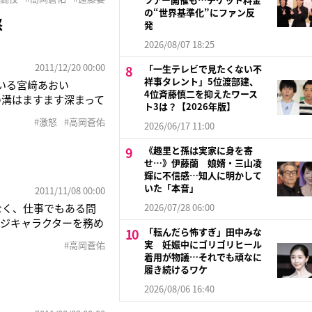
返すなど“お騒がせ俳
の“世界基準化”にファン反
激怒
発
2026/08/07 18:25
2011/12/20 00:00
「一生テレビで見たくない不
祥事タレント」5位渡部建、
いる宮﨑あおい
4位斉藤慎二を抑えたワース
の溝はますます深まって
ト3は？【2026年版】
なんです。『自分はあ
#激怒
#高岡蒼佑
2026/06/17 11:00
ートして、怒りの矛先
《趣里と孫は実家に身を寄
せ…》伊藤蘭 娘婿・三山凌
輝に不信感…知人に明かして
いた「本音」
2011/11/08 00:00
なく、仕事でもある問
2026/07/28 06:00
ジキャラクターを務め
「転んだら怖すぎ」田中みな
す。彼女のCM契約料
実 妊娠中にゴリゴリヒール
#高岡蒼佑
CM契約料も見直しの
着用が物議…それでも頑なに
履き続けるワケ
2026/08/06 16:40