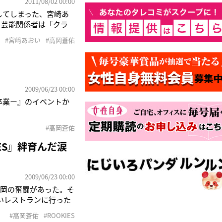
2011/08/02 00:00
社してしまった、宮崎あ
。芸能関係者は「クラ
彼女は電話をして『私
#宮﨑あおい
#高岡蒼佑
になる以前から、宮崎
2009/06/23 00:00
卒業ー』のイベントか
#高岡蒼佑
ES』絆育んだ涙
2009/06/23 00:00
、高岡の奮闘があった。そ
いレストランに行った
IES－卒業ー』のイベ
#高岡蒼佑
#ROOKIES