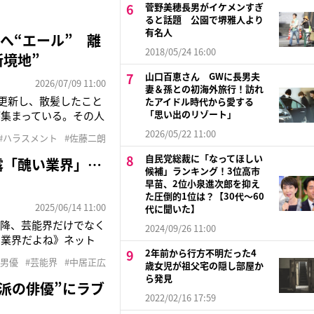
菅野美穂長男がイケメンすぎ
ると話題 公園で堺雅人より
有名人
へ“エール” 離
2018/05/24 16:00
境地”
山口百恵さん GWに長男夫
2026/07/09 11:00
妻＆孫との初海外旅行！訪れ
を更新し、散髪したこと
たアイドル時代から愛する
「思い出のリゾート」
集まっている。その人
ロワイアル』のオーデ
2026/05/22 11:00
#ハラスメント
#佐藤二朗
擢され、一躍注目を集め
自民党総裁に「なってほしい
露「醜い業界」…
候補」ランキング！3位高市
早苗、2位小泉進次郎を抑え
た圧倒的1位は？【30代〜60
2025/06/14 11:00
代に聞いた】
以降、芸能界だけでなく
2024/09/26 11:00
い業界だよね》ネット
2年前から行方不明だった4
した記事は《【完全孤
#男優
#芸能界
#中居正広
歳女児が祖父宅の隠し部屋か
く “見送り” 判
ら発見
派の俳優”にラブ
2022/02/16 17:59