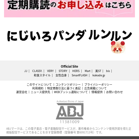
Official Site
JJ
CLASSY.
VERY
STORY
HERS
Mart
美ST
bis
和食スタイル
女性自身
SmartFLASH
kokode.jp
このサイトについて
コンテンツポリシー
プライバシーポリシー
利用規約
特定商取引法に基づく表記
広告掲載について
運営会社
ニュース提供先
WEBプッシュ通知について
情報提供
お問い合わせ
ABJマークは、この電子書店・電子書籍配信サービスが、著作権者からコンテンツ使用許諾を得た正
規版配信サービスであることを示す登録商標（登録番号 第6091713号）です。