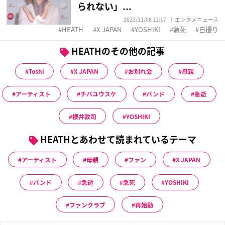
られない」...
2023/11/08 12:17
エンタメニュース
HEATH
X JAPAN
YOSHIKI
急死
自撮り
HEATHのその他の記事
Toshl
X JAPAN
お別れ会
母親
アーティスト
チバユウスケ
バンド
急逝
櫻井敦司
YOSHIKI
HEATHとあわせて読まれているテーマ
アーティスト
母親
ファン
X JAPAN
バンド
急逝
急死
YOSHIKI
ファンクラブ
再始動