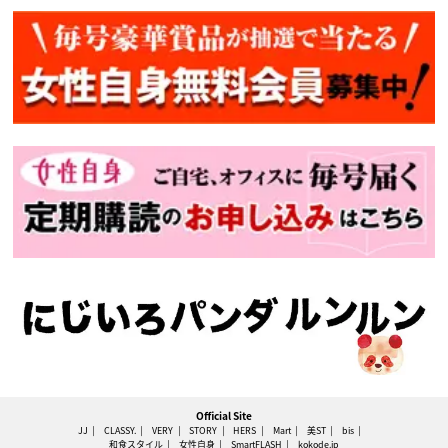
Official Site
JJ
CLASSY.
VERY
STORY
HERS
Mart
美ST
bis
和食スタイル
女性自身
SmartFLASH
kokode.jp