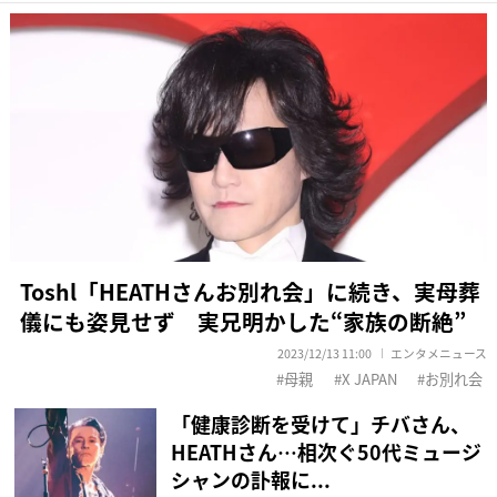
Toshl「HEATHさんお別れ会」に続き、実母葬
儀にも姿見せず 実兄明かした“家族の断絶”
2023/12/13 11:00
エンタメニュース
母親
X JAPAN
お別れ会
「健康診断を受けて」チバさん、
HEATHさん…相次ぐ50代ミュージ
シャンの訃報に...