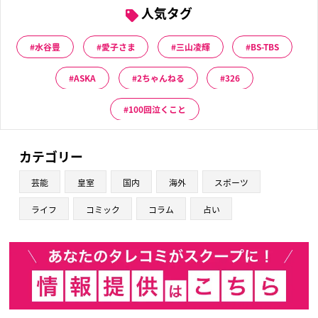
人気タグ
水谷豊
愛子さま
三山凌輝
BS-TBS
ASKA
2ちゃんねる
326
100回泣くこと
カテゴリー
芸能
皇室
国内
海外
スポーツ
ライフ
コミック
コラム
占い