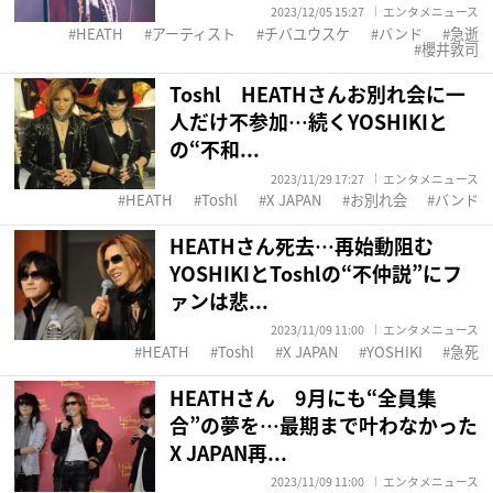
2023/12/05 15:27
エンタメニュース
HEATH
アーティスト
チバユウスケ
バンド
急逝
櫻井敦司
Toshl HEATHさんお別れ会に一
人だけ不参加…続くYOSHIKIと
の“不和...
2023/11/29 17:27
エンタメニュース
HEATH
Toshl
X JAPAN
お別れ会
バンド
HEATHさん死去…再始動阻む
YOSHIKIとToshlの“不仲説”にフ
ァンは悲...
2023/11/09 11:00
エンタメニュース
HEATH
Toshl
X JAPAN
YOSHIKI
急死
HEATHさん 9月にも“全員集
合”の夢を…最期まで叶わなかった
X JAPAN再...
2023/11/09 11:00
エンタメニュース