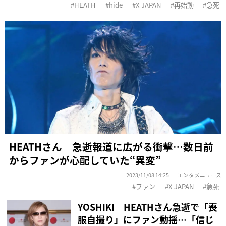
HEATH
hide
X JAPAN
再始動
急死
HEATHさん 急逝報道に広がる衝撃…数日前
からファンが心配していた“異変”
2023/11/08 14:25
エンタメニュース
ファン
X JAPAN
急死
YOSHIKI HEATHさん急逝で「喪
服自撮り」にファン動揺…「信じ