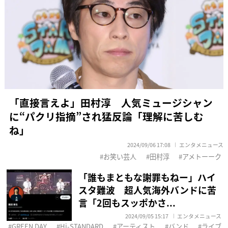
「直接言えよ」田村淳 人気ミュージシャン
に“パクリ指摘”され猛反論「理解に苦しむ
ね」
2024/09/06 17:08
エンタメニュース
お笑い芸人
田村淳
アメトーーク
「誰もまともな謝罪もねー」ハイ
スタ難波 超人気海外バンドに苦
言「2回もスッポかさ...
2024/09/05 15:17
エンタメニュース
GREEN DAY
Hi-STANDARD
アーティスト
バンド
ライブ