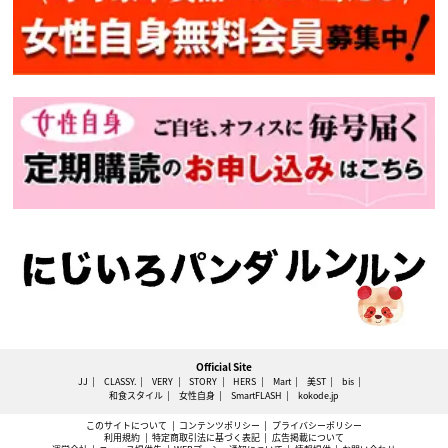
Official Site
JJ
CLASSY.
VERY
STORY
HERS
Mart
美ST
bis
和食スタイル
女性自身
SmartFLASH
kokode.jp
このサイトについて
コンテンツポリシー
プライバシーポリシー
利用規約
特定商取引法に基づく表記
広告掲載について