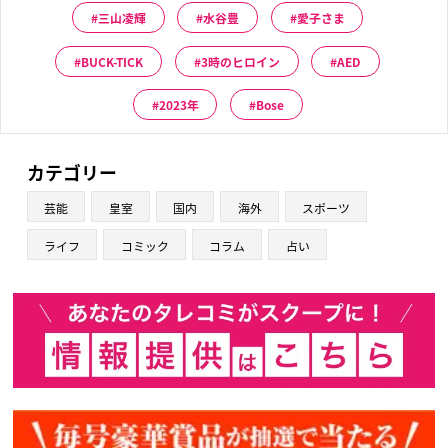
三山凌輝
水谷豊
愛子さま
BUCK-TICK
3時のヒロイン
AED
2023年
Bose
カテゴリー
芸能
皇室
国内
海外
スポーツ
ライフ
コミック
コラム
占い