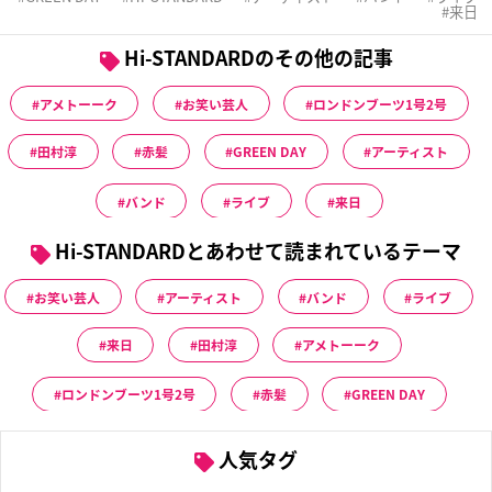
来日
Hi-STANDARDのその他の記事
アメトーーク
お笑い芸人
ロンドンブーツ1号2号
田村淳
赤髪
GREEN DAY
アーティスト
バンド
ライブ
来日
Hi-STANDARDとあわせて読まれているテーマ
お笑い芸人
アーティスト
バンド
ライブ
来日
田村淳
アメトーーク
ロンドンブーツ1号2号
赤髪
GREEN DAY
人気タグ