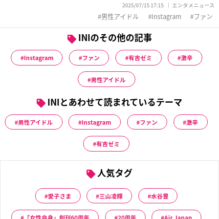
2025/07/15 17:15
エンタメニュース
男性アイドル
Instagram
ファン
INIのその他の記事
Instagram
ファン
有吉ゼミ
激辛
男性アイドル
INIとあわせて読まれているテーマ
男性アイドル
Instagram
ファン
激辛
有吉ゼミ
人気タグ
愛子さま
三山凌輝
水谷豊
「女性自身」創刊60周年
20周年
Air Japan