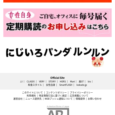
Official Site
JJ
CLASSY.
VERY
STORY
HERS
Mart
美ST
bis
和食スタイル
女性自身
SmartFLASH
kokode.jp
このサイトについて
コンテンツポリシー
プライバシーポリシー
利用規約
特定商取引法に基づく表記
広告掲載について
運営会社
ニュース提供先
WEBプッシュ通知について
情報提供
お問い合わせ