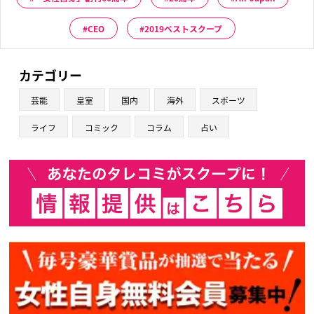
CEO
2019ベストスクープ
カテゴリー
芸能
皇室
国内
海外
スポーツ
ライフ
コミック
コラム
占い