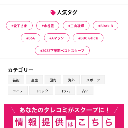
人気タグ
愛子さま
水谷豊
三山凌輝
Block.B
BoA
Aマッソ
BUCK-TICK
2022下半期ベストスクープ
カテゴリー
芸能
皇室
国内
海外
スポーツ
ライフ
コミック
コラム
占い