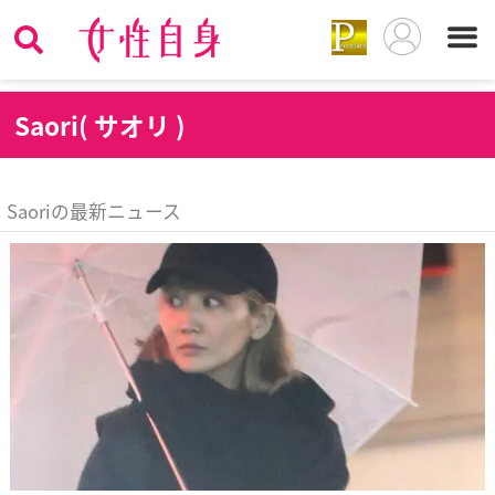
S
aori( サオリ )
Saoriの最新ニュース