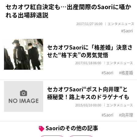
セカオワ紅白決定も…出産間際のSaoriに囁か
れる出場辞退説
2017/11/27 16:00
エンタメニュース
Saori
セカオワSaoriに「格差婚」決意さ
せた“格下夫”の男気覚悟
2017/01/18 06:00
エンタメニュース
Saori
格差婚
セカオワSaori“ポスト向井理”と
極秘愛！路上キスのドラゲナイも
2015/03/10 00:00
エンタメニュース
Saori
向井理
Saoriのその他の記事