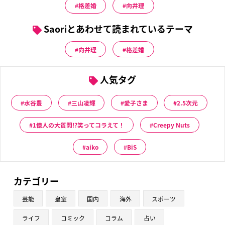
格差婚
向井理
Saoriとあわせて読まれているテーマ
向井理
格差婚
人気タグ
水谷豊
三山凌輝
愛子さま
2.5次元
1億人の大質問!?笑ってコラえて！
Creepy Nuts
aiko
BiS
カテゴリー
芸能
皇室
国内
海外
スポーツ
ライフ
コミック
コラム
占い