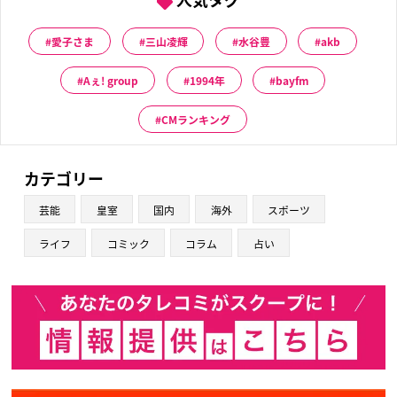
愛子さま
三山凌輝
水谷豊
akb
Aぇ! group
1994年
bayfm
CMランキング
カテゴリー
芸能
皇室
国内
海外
スポーツ
ライフ
コミック
コラム
占い