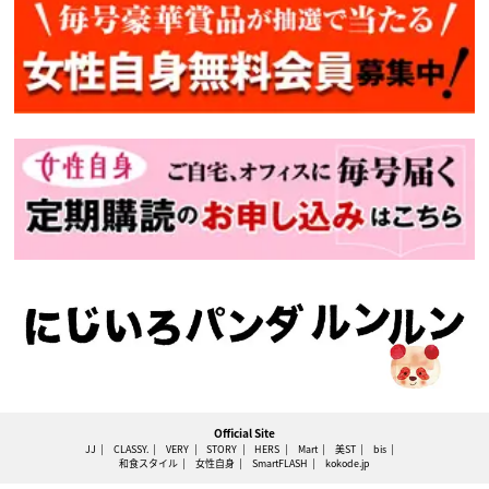
Official Site
JJ
CLASSY.
VERY
STORY
HERS
Mart
美ST
bis
和食スタイル
女性自身
SmartFLASH
kokode.jp