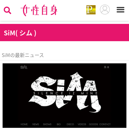
S
iM( シム )
SiMの最新ニュース