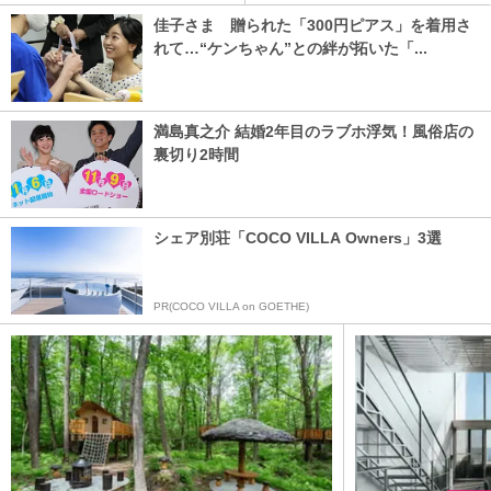
佳子さま 贈られた「300円ピアス」を着用さ
れて…“ケンちゃん”との絆が拓いた「...
満島真之介 結婚2年目のラブホ浮気！風俗店の
裏切り2時間
シェア別荘「COCO VILLA Owners」3選
PR(COCO VILLA on GOETHE)