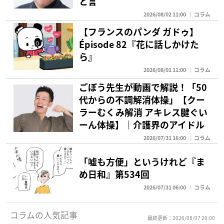
と言
2026/08/02 11:00
コラム
【フランスのパンダ ガドゥ】
Épisode 82『花に話しかけた
ら』
2026/08/01 11:00
コラム
ごぼう先生が動画で解説！「50
代からの不調解消体操」【クー
ラーむくみ解消 アキレス腱ぐい
ーん体操】｜介護界のアイドル
2026/07/31 16:00
コラム
「嘘も方便」というけれど『ま
め日和』第534回
2026/07/31 06:00
コラム
コラムの人気記事
最終更新：2026/08/07 20:00