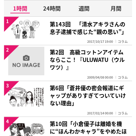
1時間
24時間
週間
月間
1
第143回 「清水アキラさんの
息子逮捕で感じた“親の思い”」
2017/10/17 19:00
コラム
2
第2回 高級コットンアイテム
ならここ！『ULUWATU（ウル
ワツ）』
2009/04/08 00:00
コラム
3
第6回「蒼井優の密会報道にギ
ャップがありすぎてついていけ
ない理由」
2017/02/14 00:00
コラム
4
第10回「小倉優子は離婚を機
に“ほんわかキャラ”をやめたほ