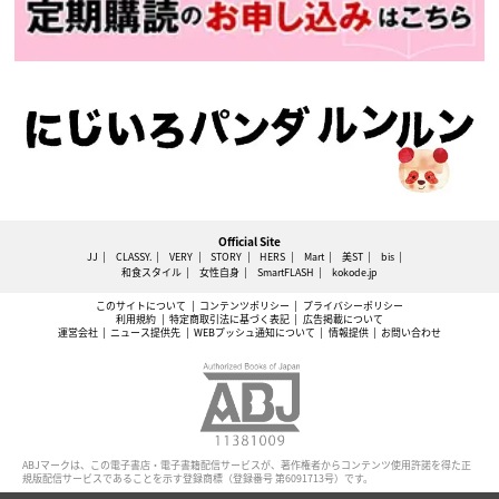
Official Site
JJ
CLASSY.
VERY
STORY
HERS
Mart
美ST
bis
和食スタイル
女性自身
SmartFLASH
kokode.jp
このサイトについて
コンテンツポリシー
プライバシーポリシー
利用規約
特定商取引法に基づく表記
広告掲載について
運営会社
ニュース提供先
WEBプッシュ通知について
情報提供
お問い合わせ
ABJマークは、この電子書店・電子書籍配信サービスが、著作権者からコンテンツ使用許諾を得た正
規版配信サービスであることを示す登録商標（登録番号 第6091713号）です。