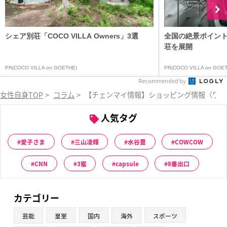
シェア別荘「COCO VILLA Owners」3選
全国の絶景ポイン
荘を展開
PR(COCO VILLA on GOETHE)
PR(COCO VILLA on GOET
Recommended by
女性自身TOP
>
コラム
>
【チェンマイ情報】ショッピング情報（ワロ
人気タグ
愛子さま
三山凌輝
水谷豊
COWCOW
CNN
3蜜
capsule
8番出口
カテゴリー
芸能
皇室
国内
海外
スポーツ