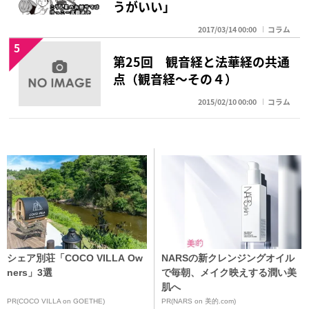
うがいい」
2017/03/14 00:00
コラム
5
第25回 観音経と法華経の共通
点（観音経～その４）
2015/02/10 00:00
コラム
シェア別荘「COCO VILLA Ow
NARSの新クレンジングオイル
ners」3選
で毎朝、メイク映えする潤い美
肌へ
PR(COCO VILLA on GOETHE)
PR(NARS on 美的.com)