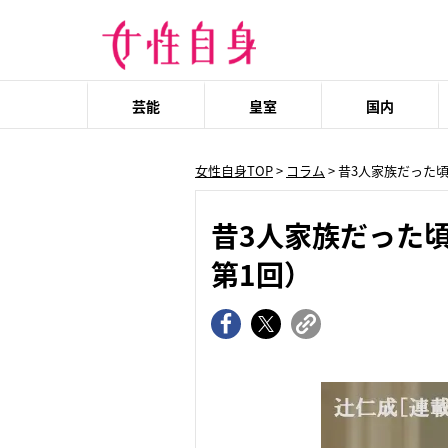
芸能
皇室
国内
女性自身TOP
>
コラム
> 昔3人家族だった
昔3人家族だった頃
第1回）