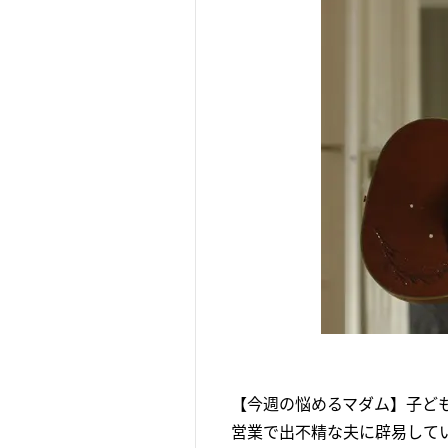
【今週の悩めるマダム】子ど
営業で出不精な夫に辟易して