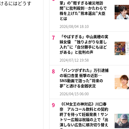
けるにはどうす
掌」の“軽すぎる被災地訪
問”に批判殺到…かたわらで
株を上げた“熊本選出”大臣
とは
2026/08/04 18:10
「やばすぎる」中山美穂の実
妹女優 “独りよがりな差し
入れ”に「自分勝手にもほど
がある」と批判の声
2024/07/12 19:58
「パンツがずれた」万引逮捕
の坂口杏里 衝撃の近影…
SNS動画で語った“将来の
夢”と透ける金銭状況
2026/04/15 06:00
《CM女王の神対応》川口春
奈 アルコール飲料との契約
終了を待って妊娠発表！サン
トリー広報は祝福の上で「出
演しない広告に順次切り替え