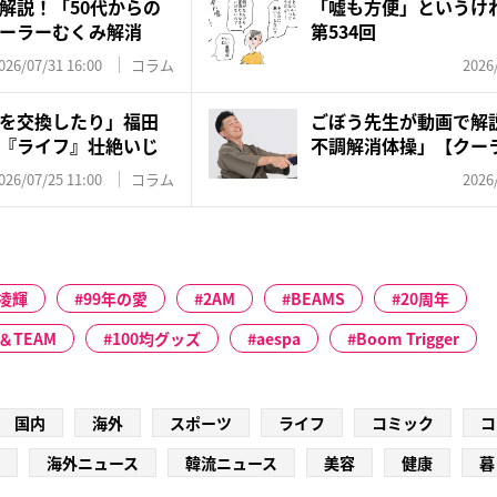
解説！「50代からの
「嘘も方便」というけ
ーラーむくみ解消
第534回
026/07/31 16:00
コラム
2026
を交換したり」福田
ごぼう先生が動画で解説
『ライフ』壮絶いじ
不調解消体操」【クー
タ...
026/07/25 11:00
コラム
2026
凌輝
99年の愛
2AM
BEAMS
20周年
＆TEAM
100均グッズ
aespa
Boom Trigger
国内
海外
スポーツ
ライフ
コミック
コ
海外ニュース
韓流ニュース
美容
健康
暮