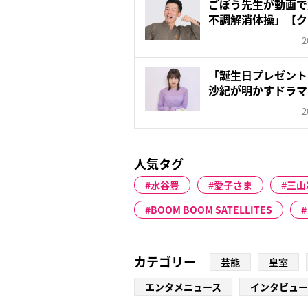
ごぼう先生が動画で
不調解消体操」【ク
ア...
2
「誕生日プレゼント
沙紀が明かすドラマ
めと...
2
人気タグ
水谷豊
愛子さま
三山
BOOM BOOM SATELLITES
カテゴリー
芸能
皇室
エンタメニュース
インタビュー