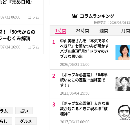
れど『まめ日和』
コラムランキング
/07/31 06:00
コラム
最終更新：2026/08/06 13
1時間
24時間
週間
月間
！「50代からの
ラーむくみ解消
中山美穂さんを「本気で叩く
べき!?」七瀬なつみが明かす
/07/24 16:00
コラム
バブル絶頂“月9”ドラマのバ
ブルな思い出
2026/06/21 11:00
【ポップな心霊論】「6年半
続いたこの連載…最終回で
す！」
2023/06/04 15:50
【ポップな心霊論】大きな事
故が起こるときに現れる“破
ラム
占い
壊神”
らし
グルメ
2017/06/12 06:00