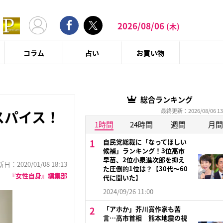
2026/08/06
(木)
コラム
占い
お買い物
総合ランキング
最終更新：2026/08/06 13
スパイス！
1時間
24時間
週間
月間
自民党総裁に「なってほしい
候補」ランキング！3位高市
早苗、2位小泉進次郎を抑え
：2020/01/08 18:13
た圧倒的1位は？【30代〜60
『女性自身』編集部
代に聞いた】
2024/09/26 11:00
「アホか」芥川賞作家も苦
言…高市首相 熊本地震の視