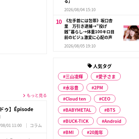
る」
2026/08/04 15:10
《左手首には包帯》坂口杏
里 万引き逮捕→“投げ
銭”暮らし→体重100キロ目
前のビジュ激変に心配の声
2026/08/05 19:10
人気タグ
三山凌輝
愛子さま
水谷豊
2PM
もっと見る
Cloud ten
CEO
ゥ】Épisode
BABYMETAL
BTS
』
BUCK-TICK
Android
/08/01 11:00
コラム
BMI
20周年