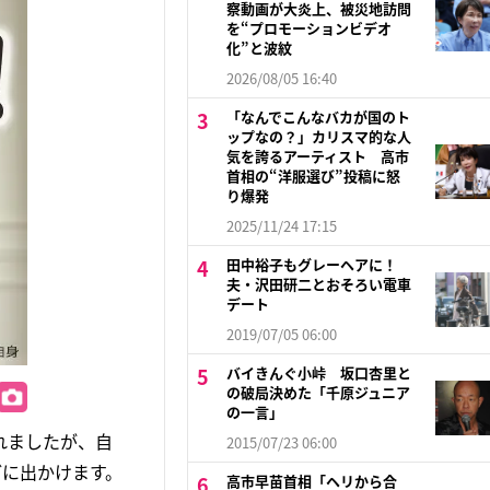
察動画が大炎上、被災地訪問
を“プロモーションビデオ
化”と波紋
2026/08/05 16:40
「なんでこんなバカが国のト
ップなの？」カリスマ的な人
気を誇るアーティスト 高市
首相の“洋服選び”投稿に怒
り爆発
2025/11/24 17:15
田中裕子もグレーヘアに！
夫・沢田研二とおそろい電車
デート
2019/07/05 06:00
バイきんぐ小峠 坂口杏里と
の破局決めた「千原ジュニア
の一言」
れましたが、自
2015/07/23 06:00
どに出かけます。
高市早苗首相「ヘリから合