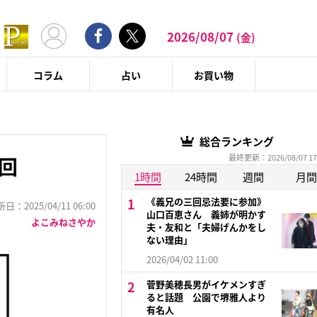
2026/08/07
(金)
コラム
占い
お買い物
総合ランキング
最終更新：2026/08/07 17
回
1時間
24時間
週間
月間
《義兄の三回忌法要に参加》
：2025/04/11 06:00
山口百恵さん 義姉が明かす
よこみねさやか
夫・友和と「夫婦げんかをし
ない理由」
2026/04/02 11:00
菅野美穂長男がイケメンすぎ
ると話題 公園で堺雅人より
有名人