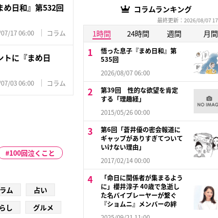
め日和』第532回
コラムランキング
最終更新：2026/08/07 17
/07/17 06:00
コラム
1時間
24時間
週間
月間
悟った息子『まめ日和』第
ントに『まめ日
535回
2026/08/07 06:00
/07/03 06:00
コラム
第39回 性的な欲望を肯定
する「理趣経」
2015/05/26 00:00
第6回「蒼井優の密会報道に
ギャップがありすぎてついて
いけない理由」
100回泣くこと
2017/02/14 00:00
「命日に関係者が集まるよう
に」櫻井淳子 40歳で急逝し
ラム
占い
た名バイプレーヤーが繋ぐ
『ショムニ』メンバーの絆
らし
グルメ
2025/09/21 11:00