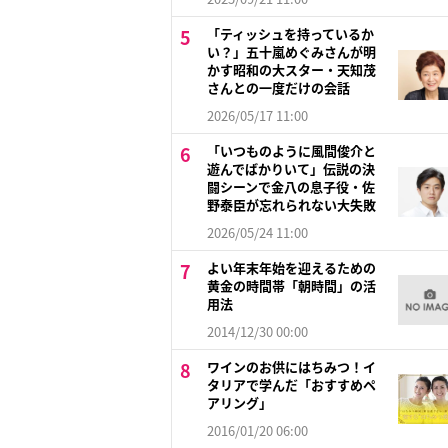
「ティッシュを持っているか
い？」五十嵐めぐみさんが明
かす昭和の大スター・天知茂
さんとの一度だけの会話
2026/05/17 11:00
「いつものように風間俊介と
遊んでばかりいて」伝説の決
闘シーンで金八の息子役・佐
野泰臣が忘れられない大失敗
2026/05/24 11:00
よい年末年始を迎えるための
黄金の時間帯「朝時間」の活
用法
2014/12/30 00:00
ワインのお供にはちみつ！イ
タリアで学んだ「おすすめペ
アリング」
2016/01/20 06:00