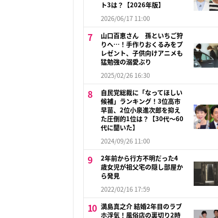
ト3は？【2026年版】
2026/06/17 11:00
山口百恵さん 孫といちご狩
りへ…！手作りおくるみをプ
レゼント、子供向けアニメも
猛勉強の溺愛ぶり
2025/02/26 16:30
自民党総裁に「なってほしい
候補」ランキング！3位高市
早苗、2位小泉進次郎を抑え
た圧倒的1位は？【30代〜60
代に聞いた】
2024/09/26 11:00
2年前から行方不明だった4
歳女児が祖父宅の隠し部屋か
ら発見
2022/02/16 17:59
満島真之介 結婚2年目のラブ
ホ浮気！風俗店の裏切り2時