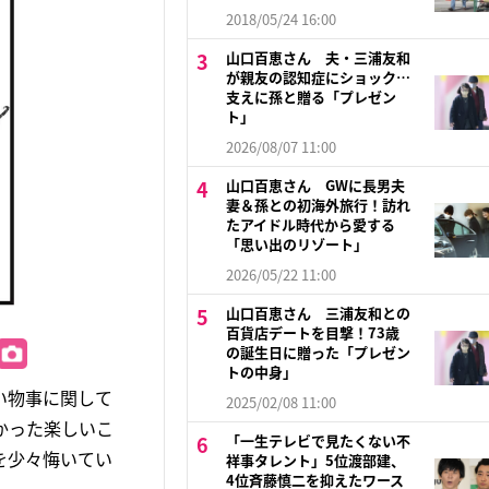
2018/05/24 16:00
山口百恵さん 夫・三浦友和
が親友の認知症にショック…
支えに孫と贈る「プレゼン
ト」
2026/08/07 11:00
山口百恵さん GWに長男夫
妻＆孫との初海外旅行！訪れ
たアイドル時代から愛する
「思い出のリゾート」
2026/05/22 11:00
山口百恵さん 三浦友和との
百貨店デートを目撃！73歳
の誕生日に贈った「プレゼン
トの中身」
い物事に関して
2025/02/08 11:00
かった楽しいこ
「一生テレビで見たくない不
を少々悔いてい
祥事タレント」5位渡部建、
4位斉藤慎二を抑えたワース