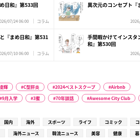
め日和』第533回
異次元のコンセプト『ま
026/07/24 06:00
コラム
2026
と『まめ日和』第531
手間暇かけてインスタ
和』第530回
026/07/10 06:00
コラム
2026
凌輝
C型肝炎
2024ベストスクープ
Airbnb
9月入学
3蜜
70年談話
Awesome City Club
国内
海外
スポーツ
ライフ
コミック
コ
海外ニュース
韓流ニュース
美容
健康
暮