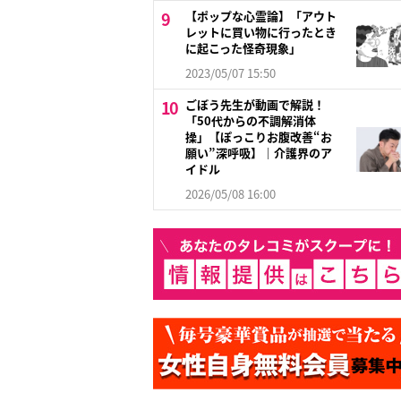
【ポップな心霊論】「アウト
レットに買い物に行ったとき
に起こった怪奇現象」
2023/05/07 15:50
ごぼう先生が動画で解説！
「50代からの不調解消体
操」【ぽっこりお腹改善“お
願い”深呼吸】｜介護界のア
イドル
2026/05/08 16:00