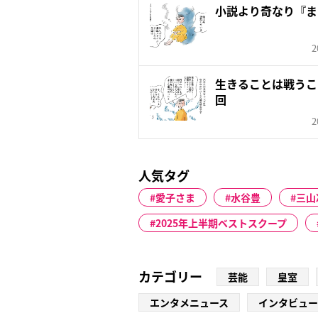
小説より奇なり『ま
2
生きることは戦うこ
回
2
人気タグ
愛子さま
水谷豊
三山
2025年上半期ベストスクープ
カテゴリー
芸能
皇室
エンタメニュース
インタビュー