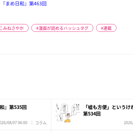
『まめ日和』第463回
こみねさやか
漫画が読めるハッシュタグ
連載
和』第535回
「嘘も方便」というけ
第534回
026/08/07 06:00
コラム
2026