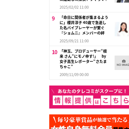
2025/02/02 11:00
「命日に関係者が集まるよう
に」櫻井淳子 40歳で急逝し
た名バイプレーヤーが繋ぐ
『ショムニ』メンバーの絆
2025/09/21 11:00
「神玉、プロデューサー“根
来 さん”にモノ申す!」 by
女子高生レポーター“さたま
ちゃこ”
2009/11/09 00:00