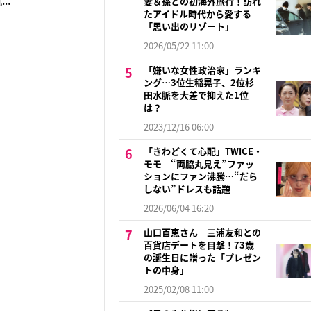
.
妻＆孫との初海外旅行！訪れ
たアイドル時代から愛する
「思い出のリゾート」
2026/05/22 11:00
「嫌いな女性政治家」ランキ
ング…3位生稲晃子、2位杉
田水脈を大差で抑えた1位
は？
2023/12/16 06:00
「きわどくて心配」TWICE・
モモ “両脇丸見え”ファッ
ションにファン沸騰…“だら
しない”ドレスも話題
2026/06/04 16:20
山口百恵さん 三浦友和との
百貨店デートを目撃！73歳
の誕生日に贈った「プレゼン
トの中身」
2025/02/08 11:00