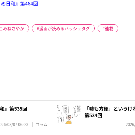
め日和』第464回
こみねさやか
漫画が読めるハッシュタグ
連載
和』第535回
「嘘も方便」というけ
第534回
026/08/07 06:00
コラム
2026