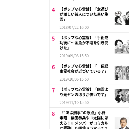
【ポップな心霊論】「女遊び
が激しい芸人についた黒い生
霊」
2018/07/22 16:00
【ポップな心霊論】「手術成
功後に…金魚が不運を引き受
けた」
2019/09/08 15:50
【ポップな心霊論】「一億総
幽霊社会が近づいている？」
2019/10/06 15:50
【ポップな心霊論】「幽霊よ
り元ヤンのほうが怖いです」
2019/11/10 15:50
「“あぶ刑事”の原点」小野
寺昭 柴田恭兵や『太陽にほ
えろ！』メンバーがコミカル
に躍動した探偵ドラマって？