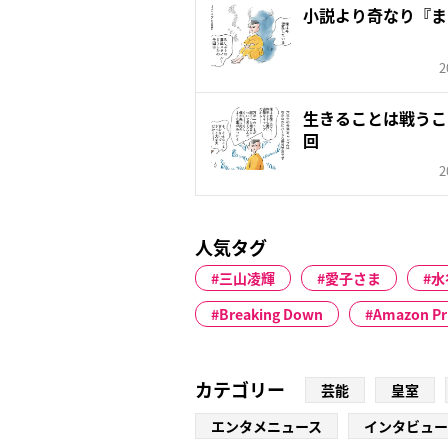
小説より奇なり『ま
2
生きることは戦うこ
回
2
人気タグ
三山凌輝
愛子さま
水
Breaking Down
Amazon Pr
カテゴリー
芸能
皇室
エンタメニュース
インタビュー