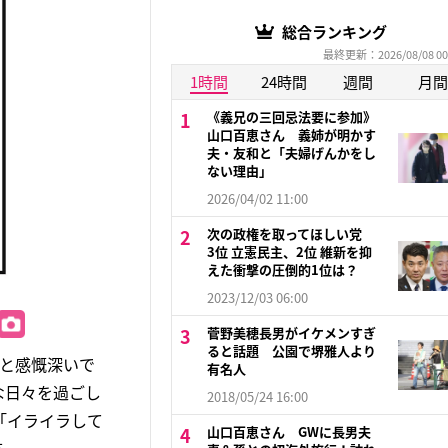
総合ランキング
最終更新：2026/08/08 00
1時間
24時間
週間
月間
《義兄の三回忌法要に参加》
山口百恵さん 義姉が明かす
夫・友和と「夫婦げんかをし
ない理由」
2026/04/02 11:00
次の政権を取ってほしい党
3位 立憲民主、2位 維新を抑
えた衝撃の圧倒的1位は？
2023/12/03 06:00
菅野美穂長男がイケメンすぎ
ると話題 公園で堺雅人より
と感慨深いで
有名人
な日々を過ごし
2018/05/24 16:00
「イライラして
山口百恵さん GWに長男夫