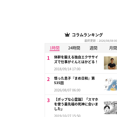
コラムランキング
最終更新：2026/08/08 00
1時間
24時間
週間
月間
体幹を鍛える独自エクササイ
ズで仕事がぐんとはかどる！
2018/09/14 17:00
悟った息子『まめ日和』第
535回
2026/08/07 06:00
【ポップな心霊論】「スマホ
を使う最先端の死神に会いま
した」
2019/10/27 15:50