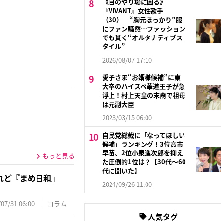
《目のやり場に困る》
『VIVANT』女性歌手
（30） “胸元ぽっかり”服
にファン騒然…ファッション
でも貫く“オルタナティブス
タイル”
2026/08/07 17:10
愛子さま“お婿様候補”に東
大卒のハイスペ華道王子が急
浮上！村上天皇の末裔で祖母
は元副大臣
2023/03/15 06:00
自民党総裁に「なってほしい
候補」ランキング！3位高市
早苗、2位小泉進次郎を抑え
もっと見る
た圧倒的1位は？【30代〜60
代に聞いた】
れど『まめ日和』
2024/09/26 11:00
/07/31 06:00
コラム
人気タグ