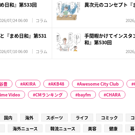
め日和』第533回
異次元のコンセプト『ま
026/07/24 06:00
コラム
2026
と『まめ日和』第531
手間暇かけてインスタ
和』第530回
026/07/10 06:00
コラム
2026
谷豊
AKIRA
AKB48
Awesome City Club
ime Video
CMランキング
bayfm
CHARA
国内
海外
スポーツ
ライフ
コミック
コ
海外ニュース
韓流ニュース
美容
健康
暮