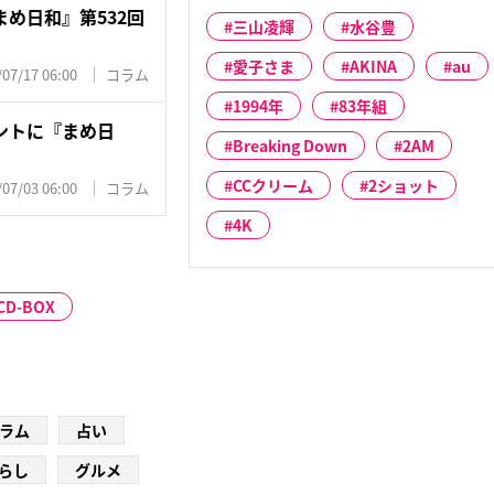
め日和』第532回
三山凌輝
水谷豊
愛子さま
AKINA
au
/07/17 06:00
コラム
1994年
83年組
ントに『まめ日
Breaking Down
2AM
CCクリーム
2ショット
/07/03 06:00
コラム
4K
CD-BOX
ラム
占い
らし
グルメ