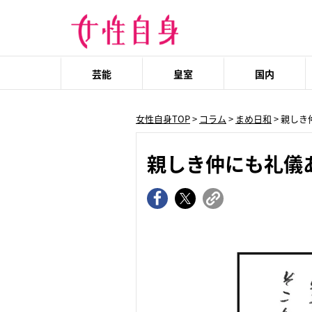
芸能
皇室
国内
女性自身TOP
>
コラム
>
まめ日和
> 親し
親しき仲にも礼儀